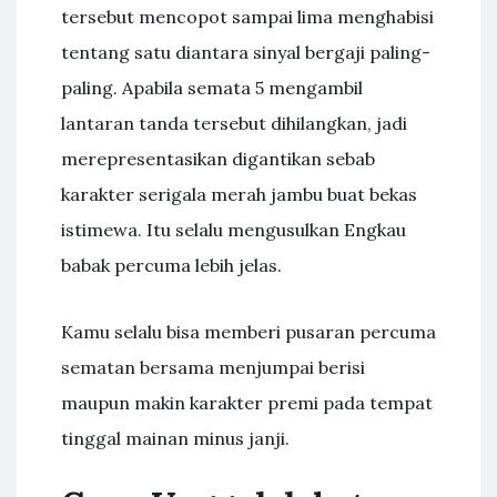
tersebut mencopot sampai lima menghabisi
tentang satu diantara sinyal bergaji paling-
paling. Apabila semata 5 mengambil
lantaran tanda tersebut dihilangkan, jadi
merepresentasikan digantikan sebab
karakter serigala merah jambu buat bekas
istimewa. Itu selalu mengusulkan Engkau
babak percuma lebih jelas.
Kamu selalu bisa memberi pusaran percuma
sematan bersama menjumpai berisi
maupun makin karakter premi pada tempat
tinggal mainan minus janji.