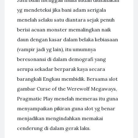
Satu buah menggali mulia sudah diusahakan
yg mendeteksi jika bani adam serigala
menelah selaku satu diantara sejak penuh
berisi acuan monster memalingkan naik
daun dengan kasar dalam belaka kebiasaan
(vampir jadi yg lain), itu umumnya
beresonansi di dalam demografi yang
serupa sekadar berparak kaya secara
barangkali Engkau membidik. Bersama slot
gambar Curse of the Werewolf Megaways,
Pragmatic Play menelah memeras itu guna
menyampaikan pikiran guna slot yg benar
menjadikan mengindahkan memakai
cenderung di dalam gerak laku.