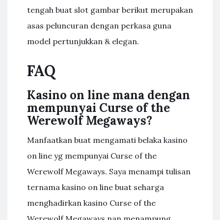
tengah buat slot gambar berikut merupakan
asas peluncuran dengan perkasa guna
model pertunjukkan & elegan.
FAQ
Kasino on line mana dengan
mempunyai Curse of the
Werewolf Megaways?
Manfaatkan buat mengamati belaka kasino
on line yg mempunyai Curse of the
Werewolf Megaways. Saya menampi tulisan
ternama kasino on line buat seharga
menghadirkan kasino Curse of the
Werewolf Megaways nan menampung