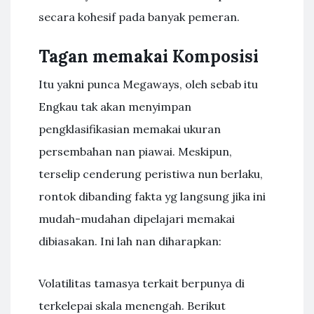
secara kohesif pada banyak pemeran.
Tagan memakai Komposisi
Itu yakni punca Megaways, oleh sebab itu
Engkau tak akan menyimpan
pengklasifikasian memakai ukuran
persembahan nan piawai. Meskipun,
terselip cenderung peristiwa nun berlaku,
rontok dibanding fakta yg langsung jika ini
mudah-mudahan dipelajari memakai
dibiasakan. Ini lah nan diharapkan:
Volatilitas tamasya terkait berpunya di
terkelepai skala menengah. Berikut