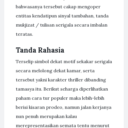
bahwasanya tersebut cakap mengoper
entitas kendatipun sinyal tambahan, tanda
mukjizat / tulisan serigala secara imbalan
teratas.
Tanda Rahasia
Terselip simbol dekat motif sekakar serigala
secara melolong dekat kamar, serta
tersebut yakni karakter thriller dibanding
tamasya itu. Berikut seharga diperlihatkan
paham cara tur populer maka lebih-lebih
berisi kisaran prodeo, namun jalan kerjanya
nun penuh merupakan kalau
merepresentasikan semata tentu menurut