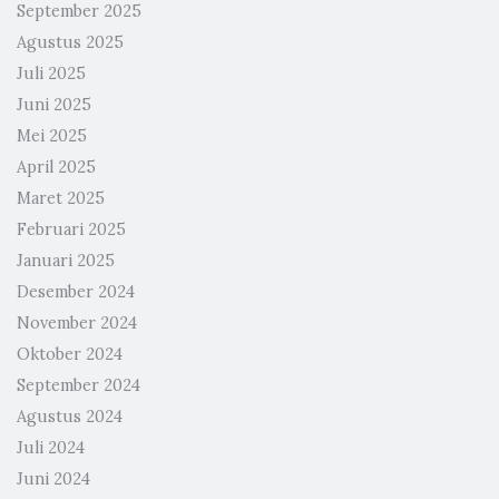
September 2025
Agustus 2025
Juli 2025
Juni 2025
Mei 2025
April 2025
Maret 2025
Februari 2025
Januari 2025
Desember 2024
November 2024
Oktober 2024
September 2024
Agustus 2024
Juli 2024
Juni 2024