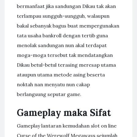
bermanfaat jika sandungan Dikau tak akan
terlampau sungguh-sungguh, walaupun
bakal sebanyak bagus buat mempergunakan
tata usaha bankroll dengan tertib guna
menolak sandungan nun akal terdapat
moga-moga tersebut tak mendatangkan
Dikau betul-betul terasing meresap utama
ataupun utama metode asing beserta
noktah nan menyatu nun cakap
berlangsung seputar game.
Gameplay maka Sifat
Gameplay lantaran kemudahan slot on line
Curse of the Werewolf Megaways sejumlah