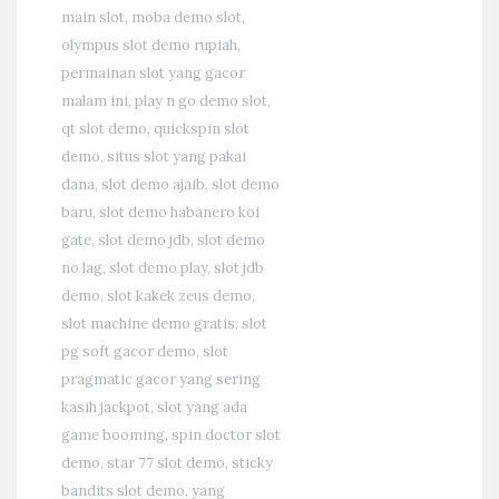
main slot
,
moba demo slot
,
olympus slot demo rupiah
,
permainan slot yang gacor
malam ini
,
play n go demo slot
,
qt slot demo
,
quickspin slot
demo
,
situs slot yang pakai
dana
,
slot demo ajaib
,
slot demo
baru
,
slot demo habanero koi
gate
,
slot demo jdb
,
slot demo
no lag
,
slot demo play
,
slot jdb
demo
,
slot kakek zeus demo
,
slot machine demo gratis
,
slot
pg soft gacor demo
,
slot
pragmatic gacor yang sering
kasih jackpot
,
slot yang ada
game booming
,
spin doctor slot
demo
,
star 77 slot demo
,
sticky
bandits slot demo
,
yang