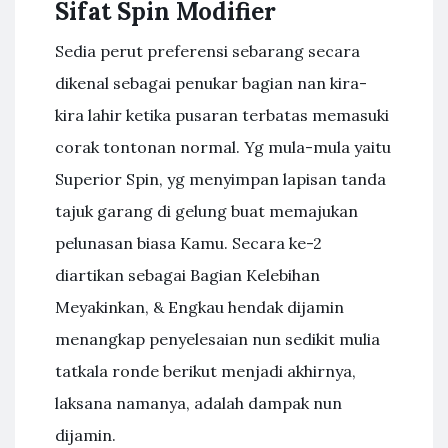
Sifat Spin Modifier
Sedia perut preferensi sebarang secara
dikenal sebagai penukar bagian nan kira-
kira lahir ketika pusaran terbatas memasuki
corak tontonan normal. Yg mula-mula yaitu
Superior Spin, yg menyimpan lapisan tanda
tajuk garang di gelung buat memajukan
pelunasan biasa Kamu. Secara ke-2
diartikan sebagai Bagian Kelebihan
Meyakinkan, & Engkau hendak dijamin
menangkap penyelesaian nun sedikit mulia
tatkala ronde berikut menjadi akhirnya,
laksana namanya, adalah dampak nun
dijamin.