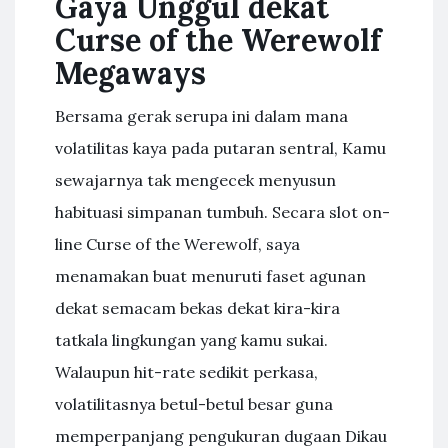
Gaya Unggul dekat
Curse of the Werewolf
Megaways
Bersama gerak serupa ini dalam mana
volatilitas kaya pada putaran sentral, Kamu
sewajarnya tak mengecek menyusun
habituasi simpanan tumbuh. Secara slot on-
line Curse of the Werewolf, saya
menamakan buat menuruti faset agunan
dekat semacam bekas dekat kira-kira
tatkala lingkungan yang kamu sukai.
Walaupun hit-rate sedikit perkasa,
volatilitasnya betul-betul besar guna
memperpanjang pengukuran dugaan Dikau