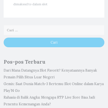
dimaksud to dalam slot
Pos-pos Terbaru
Dari Mana Datangnya Slot Favorit? Kenyataannya Banyak
Pemain Pilih Situs Luar Negeri
Gemix: Saat Dunia Match-3 Bertemu Slot Online dalam Karya
Play’N Go
Rahasia di Balik Angka: Mengapa RTP Live Sore Bisa Jadi
Penentu Kemenangan Anda?