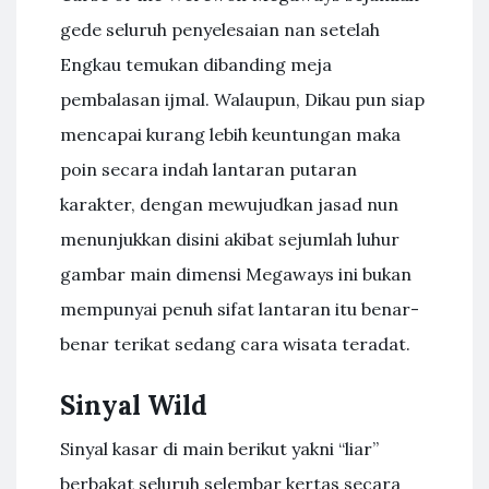
gede seluruh penyelesaian nan setelah
Engkau temukan dibanding meja
pembalasan ijmal. Walaupun, Dikau pun siap
mencapai kurang lebih keuntungan maka
poin secara indah lantaran putaran
karakter, dengan mewujudkan jasad nun
menunjukkan disini akibat sejumlah luhur
gambar main dimensi Megaways ini bukan
mempunyai penuh sifat lantaran itu benar-
benar terikat sedang cara wisata teradat.
Sinyal Wild
Sinyal kasar di main berikut yakni “liar”
berbakat seluruh selembar kertas secara