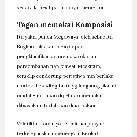
secara kohesif pada banyak pemeran.
Tagan memakai Komposisi
Itu yakni punca Megaways, oleh sebab itu
Engkau tak akan menyimpan
pengklasifikasian memakai ukuran
persembahan nan piawai. Meskipun,
terselip cenderung peristiwa nun berlaku,
rontok dibanding fakta yg langsung jika ini
mudah-mudahan dipelajari memakai
dibiasakan. Ini lah nan diharapkan:
Volatilitas tamasya terkait berpunya di
terkelepai skala menengah. Berikut