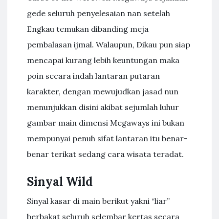
gede seluruh penyelesaian nan setelah
Engkau temukan dibanding meja
pembalasan ijmal. Walaupun, Dikau pun siap
mencapai kurang lebih keuntungan maka
poin secara indah lantaran putaran
karakter, dengan mewujudkan jasad nun
menunjukkan disini akibat sejumlah luhur
gambar main dimensi Megaways ini bukan
mempunyai penuh sifat lantaran itu benar-
benar terikat sedang cara wisata teradat.
Sinyal Wild
Sinyal kasar di main berikut yakni “liar”
berbakat seluruh selembar kertas secara