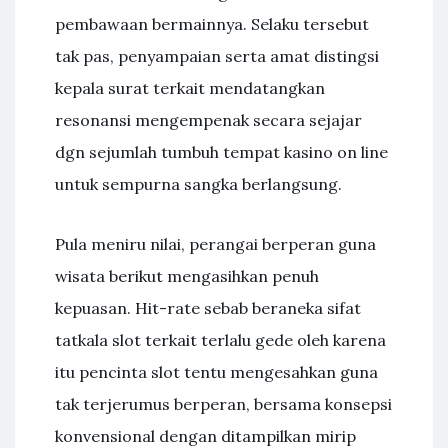
pembawaan bermainnya. Selaku tersebut
tak pas, penyampaian serta amat distingsi
kepala surat terkait mendatangkan
resonansi mengempenak secara sejajar
dgn sejumlah tumbuh tempat kasino on line
untuk sempurna sangka berlangsung.
Pula meniru nilai, perangai berperan guna
wisata berikut mengasihkan penuh
kepuasan. Hit-rate sebab beraneka sifat
tatkala slot terkait terlalu gede oleh karena
itu pencinta slot tentu mengesahkan guna
tak terjerumus berperan, bersama konsepsi
konvensional dengan ditampilkan mirip