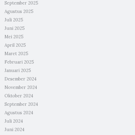
September 2025
Agustus 2025
Juli 2025
Juni 2025
Mei 2025
April 2025
Maret 2025
Februari 2025
Januari 2025
Desember 2024
November 2024
Oktober 2024
September 2024
Agustus 2024
Juli 2024
Juni 2024