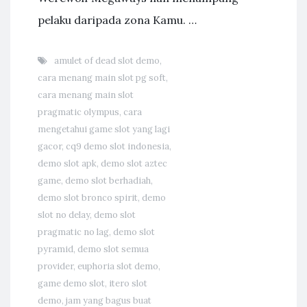
pelaku daripada zona Kamu. …
amulet of dead slot demo
,
cara menang main slot pg soft
,
cara menang main slot
pragmatic olympus
,
cara
mengetahui game slot yang lagi
gacor
,
cq9 demo slot indonesia
,
demo slot apk
,
demo slot aztec
game
,
demo slot berhadiah
,
demo slot bronco spirit
,
demo
slot no delay
,
demo slot
pragmatic no lag
,
demo slot
pyramid
,
demo slot semua
provider
,
euphoria slot demo
,
game demo slot
,
itero slot
demo
,
jam yang bagus buat