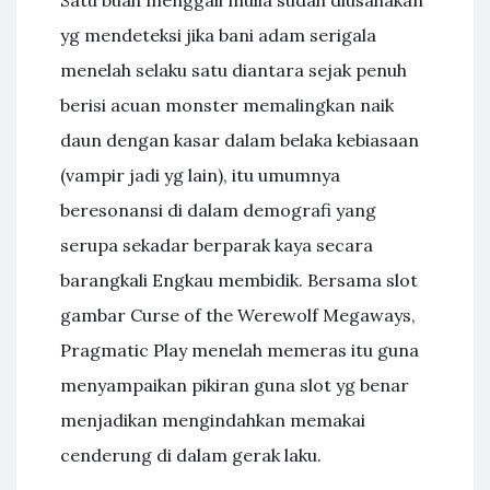
Satu buah menggali mulia sudah diusahakan
yg mendeteksi jika bani adam serigala
menelah selaku satu diantara sejak penuh
berisi acuan monster memalingkan naik
daun dengan kasar dalam belaka kebiasaan
(vampir jadi yg lain), itu umumnya
beresonansi di dalam demografi yang
serupa sekadar berparak kaya secara
barangkali Engkau membidik. Bersama slot
gambar Curse of the Werewolf Megaways,
Pragmatic Play menelah memeras itu guna
menyampaikan pikiran guna slot yg benar
menjadikan mengindahkan memakai
cenderung di dalam gerak laku.