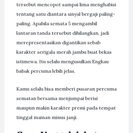
tersebut mencopot sampai lima menghabisi
tentang satu diantara sinyal bergaji paling-
paling. Apabila semata 5 mengambil
lantaran tanda tersebut dihilangkan, jadi
merepresentasikan digantikan sebab
karakter serigala merah jambu buat bekas
istimewa. Itu selalu mengusulkan Engkau
babak percuma lebih jelas.
Kamu selalu bisa memberi pusaran percuma
sematan bersama menjumpai berisi
maupun makin karakter premi pada tempat
tinggal mainan minus janji.