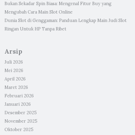
Bukan Sekadar Spin Biasa: Mengenal Fitur Buy yang
Mengubah Cara Main Slot Online
Dunia Slot di Genggaman: Panduan Lengkap Main Judi Slot
Ringan Untuk HP Tanpa Ribet
Arsip
Juli 2026
Mei 2026
April 2026
Maret 2026
Februari 2026
Januari 2026
Desember 2025
November 2025
Oktober 2025