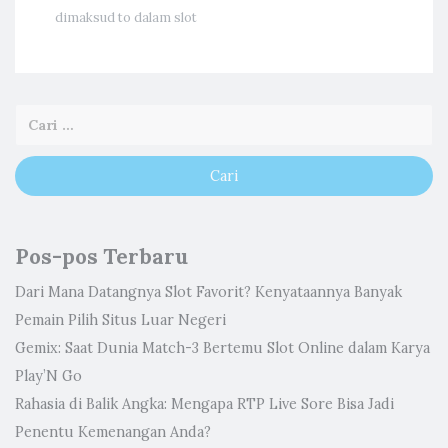
dimaksud to dalam slot
Pos-pos Terbaru
Dari Mana Datangnya Slot Favorit? Kenyataannya Banyak
Pemain Pilih Situs Luar Negeri
Gemix: Saat Dunia Match-3 Bertemu Slot Online dalam Karya
Play’N Go
Rahasia di Balik Angka: Mengapa RTP Live Sore Bisa Jadi
Penentu Kemenangan Anda?