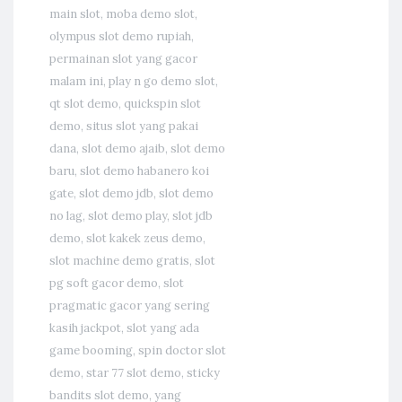
main slot
,
moba demo slot
,
olympus slot demo rupiah
,
permainan slot yang gacor
malam ini
,
play n go demo slot
,
qt slot demo
,
quickspin slot
demo
,
situs slot yang pakai
dana
,
slot demo ajaib
,
slot demo
baru
,
slot demo habanero koi
gate
,
slot demo jdb
,
slot demo
no lag
,
slot demo play
,
slot jdb
demo
,
slot kakek zeus demo
,
slot machine demo gratis
,
slot
pg soft gacor demo
,
slot
pragmatic gacor yang sering
kasih jackpot
,
slot yang ada
game booming
,
spin doctor slot
demo
,
star 77 slot demo
,
sticky
bandits slot demo
,
yang