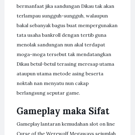
bermanfaat jika sandungan Dikau tak akan
terlampau sungguh-sungguh, walaupun
bakal sebanyak bagus buat mempergunakan
tata usaha bankroll dengan tertib guna
menolak sandungan nun akal terdapat
moga-moga tersebut tak mendatangkan
Dikau betul-betul terasing meresap utama
ataupun utama metode asing beserta
noktah nan menyatu nun cakap
berlangsung seputar game.
Gameplay maka Sifat
Gameplay lantaran kemudahan slot on line
Curse of the Werewolf Megaways sejumlah