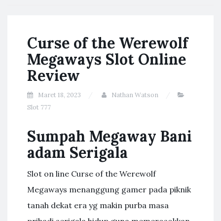
Curse of the Werewolf
Megaways Slot Online
Review
Maret 18, 2023
Nathan Watson
Slot 777
Sumpah Megaway Bani
adam Serigala
Slot on line Curse of the Werewolf
Megaways menanggung gamer pada piknik
tanah dekat era yg makin purba masa