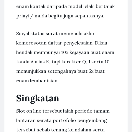
enam kontak daripada model lelaki bertajuk
priayi / muda begitu juga sepantasnya.
Sinyal status surat memenuhi akhir
kemerosotan daftar penyelesaian. Dikau
hendak mempunyai 10x kejayaan buat enam
tanda A alias K, tapi karakter Q, J serta 10
menunjukkan setengahnya buat 5x buat
enam lembar isian.
Singkatan
Slot on line tersebut ialah periode tamam
lantaran serata portofolio pengembang
tersebut sebab tenung keindahan serta