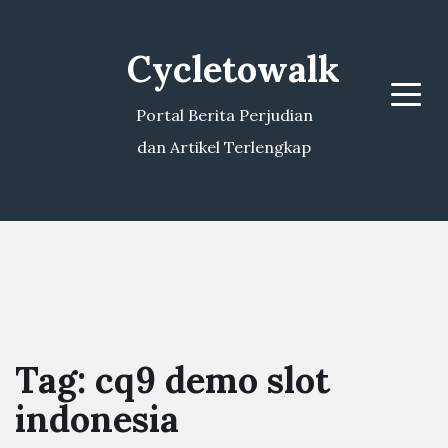
Cycletowalk
Menu
Portal Berita Perjudian
dan Artikel Terlengkap
Tag:
cq9 demo slot
indonesia