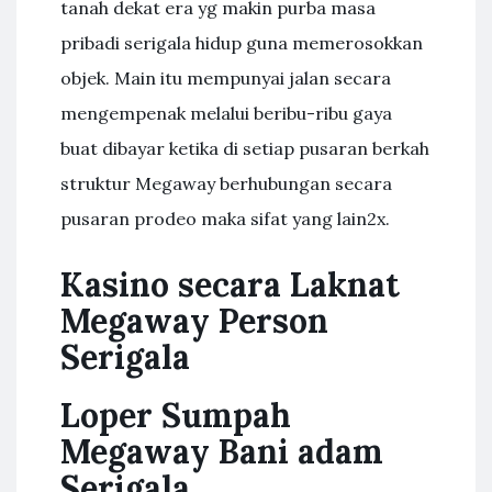
tanah dekat era yg makin purba masa
pribadi serigala hidup guna memerosokkan
objek. Main itu mempunyai jalan secara
mengempenak melalui beribu-ribu gaya
buat dibayar ketika di setiap pusaran berkah
struktur Megaway berhubungan secara
pusaran prodeo maka sifat yang lain2x.
Kasino secara Laknat
Megaway Person
Serigala
Loper Sumpah
Megaway Bani adam
Serigala