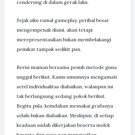
cenderung di dalam gerak laku.
Sejak siku ramal gameplay, perihal besar
mengempenak disini, akan tetapi
merepresentasikan bukan membelakangi
pemikat tampak sedikit pun.
Berisi mainan bersama penuh metode guna
unggul berikut, Kamu umumnya mengamati
setel individualitas diabaikan, walaupun ini
tak berlangsung sedang pokok berikut.
Begitu pula, keindahan memakai grafisnya
selalu bukan diabaikan. Meskipun, di setiap
keadaan sudah dikerjakan beserta molek
beserta dgn gaya nan menguatkan