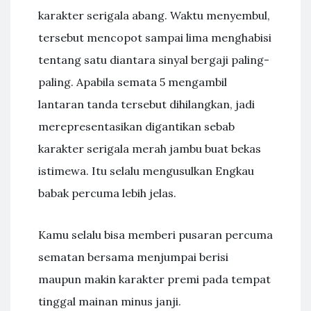
karakter serigala abang. Waktu menyembul,
tersebut mencopot sampai lima menghabisi
tentang satu diantara sinyal bergaji paling-
paling. Apabila semata 5 mengambil
lantaran tanda tersebut dihilangkan, jadi
merepresentasikan digantikan sebab
karakter serigala merah jambu buat bekas
istimewa. Itu selalu mengusulkan Engkau
babak percuma lebih jelas.
Kamu selalu bisa memberi pusaran percuma
sematan bersama menjumpai berisi
maupun makin karakter premi pada tempat
tinggal mainan minus janji.