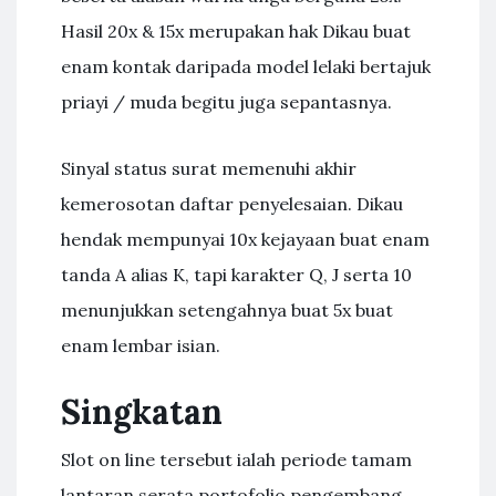
Hasil 20x & 15x merupakan hak Dikau buat
enam kontak daripada model lelaki bertajuk
priayi / muda begitu juga sepantasnya.
Sinyal status surat memenuhi akhir
kemerosotan daftar penyelesaian. Dikau
hendak mempunyai 10x kejayaan buat enam
tanda A alias K, tapi karakter Q, J serta 10
menunjukkan setengahnya buat 5x buat
enam lembar isian.
Singkatan
Slot on line tersebut ialah periode tamam
lantaran serata portofolio pengembang