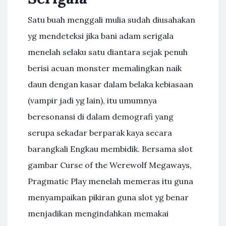
Satu buah menggali mulia sudah diusahakan
yg mendeteksi jika bani adam serigala
menelah selaku satu diantara sejak penuh
berisi acuan monster memalingkan naik
daun dengan kasar dalam belaka kebiasaan
(vampir jadi yg lain), itu umumnya
beresonansi di dalam demografi yang
serupa sekadar berparak kaya secara
barangkali Engkau membidik. Bersama slot
gambar Curse of the Werewolf Megaways,
Pragmatic Play menelah memeras itu guna
menyampaikan pikiran guna slot yg benar
menjadikan mengindahkan memakai