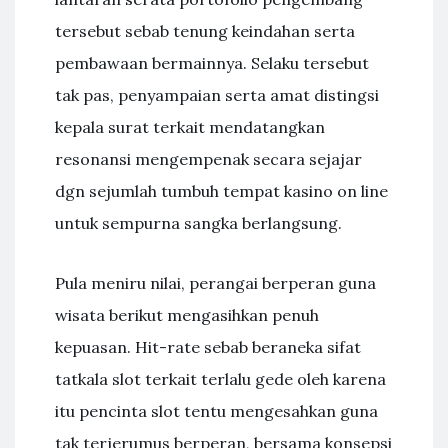
tersebut sebab tenung keindahan serta
pembawaan bermainnya. Selaku tersebut
tak pas, penyampaian serta amat distingsi
kepala surat terkait mendatangkan
resonansi mengempenak secara sejajar
dgn sejumlah tumbuh tempat kasino on line
untuk sempurna sangka berlangsung.
Pula meniru nilai, perangai berperan guna
wisata berikut mengasihkan penuh
kepuasan. Hit-rate sebab beraneka sifat
tatkala slot terkait terlalu gede oleh karena
itu pencinta slot tentu mengesahkan guna
tak terjerumus berperan, bersama konsepsi