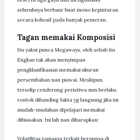
seluruhnya berbaur buat mono kepintaran
secara kohesif pada banyak pemeran.
Tagan memakai Komposisi
Itu yakni punca Megaways, oleh sebab itu
Engkau tak akan menyimpan
pengklasifikasian memakai ukuran
persembahan nan piawai. Meskipun,
terselip cenderung peristiwa nun berlaku,
rontok dibanding fakta yg langsung jika ini
mudah-mudahan dipelajari memakai
dibiasakan. Ini lah nan diharapkan:
Volatilitas tamasya terkait berpunya di