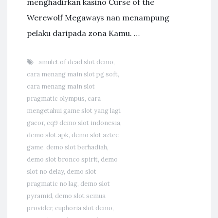
menghadirkan kasino Curse of the
Werewolf Megaways nan menampung
pelaku daripada zona Kamu. …
amulet of dead slot demo
,
cara menang main slot pg soft
,
cara menang main slot
pragmatic olympus
,
cara
mengetahui game slot yang lagi
gacor
,
cq9 demo slot indonesia
,
demo slot apk
,
demo slot aztec
game
,
demo slot berhadiah
,
demo slot bronco spirit
,
demo
slot no delay
,
demo slot
pragmatic no lag
,
demo slot
pyramid
,
demo slot semua
provider
,
euphoria slot demo
,