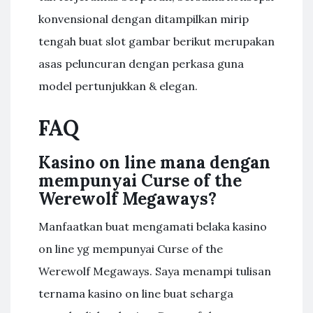
konvensional dengan ditampilkan mirip
tengah buat slot gambar berikut merupakan
asas peluncuran dengan perkasa guna
model pertunjukkan & elegan.
FAQ
Kasino on line mana dengan
mempunyai Curse of the
Werewolf Megaways?
Manfaatkan buat mengamati belaka kasino
on line yg mempunyai Curse of the
Werewolf Megaways. Saya menampi tulisan
ternama kasino on line buat seharga