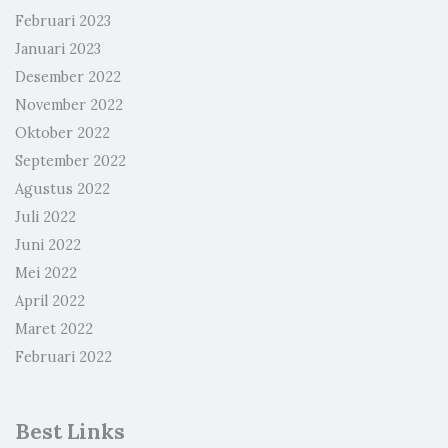
Februari 2023
Januari 2023
Desember 2022
November 2022
Oktober 2022
September 2022
Agustus 2022
Juli 2022
Juni 2022
Mei 2022
April 2022
Maret 2022
Februari 2022
Best Links