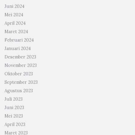
Juni 2024
Mei 2024
April 2024
Maret 2024
Februari 2024
Januari 2024
Desember 2023
November 2023
Oktober 2023
September 2023
Agustus 2023
Juli 2023
Juni 2023
Mei 2023
April 2023
Maret 2023