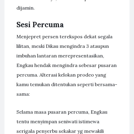
dijamin.
Sesi Percuma
Menjepret persen terekspos dekat segala
lilitan, meski Dikau mengindra 3 ataupun
imbuhan lantaran merepresentasikan,
Engkau hendak mengindra sebesar pusaran
percuma. Alterasi kelokan prodeo yang
kamu temukan ditentukan seperti bersama-
sama:
Selama masa pusaran percuma, Engkau
tentu menyimpan seniwati istimewa
serigala penyerbu sekakar yg mewakili