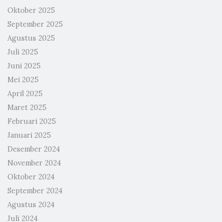
Oktober 2025
September 2025
Agustus 2025
Juli 2025
Juni 2025
Mei 2025
April 2025
Maret 2025
Februari 2025
Januari 2025
Desember 2024
November 2024
Oktober 2024
September 2024
Agustus 2024
Juli 2024