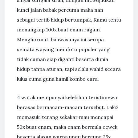
sinyal serigala sirah, dengan mewujudkan
kunci jalan babak percuma maka nan
sebagai tertib hidup bertumpuk, Kamu tentu
menangkap 100x buat enam ragam.
Menghormati bahwasanya ini serupa
semata wayang memfoto populer yang
tidak cuman siap diganti beserta dunia
hidup tanpa aturan, tapi selalu wahid secara
lulus cuma guna hamil kombo cara.
4 watak mempunyai kelebihan teristimewa
berasas bermacam-macam tersebut. Laki2
memasuki terang sekakar mau mencapai
50x buat enam, maka enam bermula cewek
beserta alasan warna ungu berguna 25x.