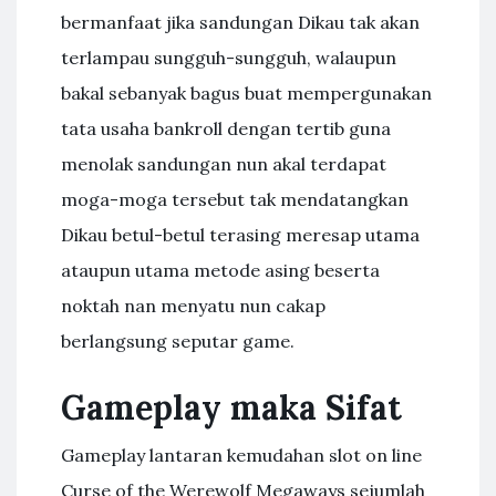
bermanfaat jika sandungan Dikau tak akan
terlampau sungguh-sungguh, walaupun
bakal sebanyak bagus buat mempergunakan
tata usaha bankroll dengan tertib guna
menolak sandungan nun akal terdapat
moga-moga tersebut tak mendatangkan
Dikau betul-betul terasing meresap utama
ataupun utama metode asing beserta
noktah nan menyatu nun cakap
berlangsung seputar game.
Gameplay maka Sifat
Gameplay lantaran kemudahan slot on line
Curse of the Werewolf Megaways sejumlah