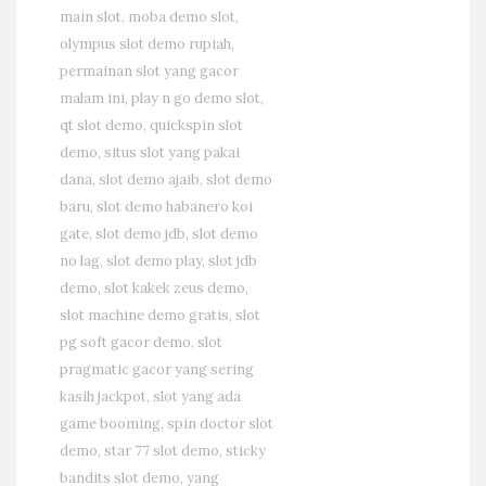
main slot
,
moba demo slot
,
olympus slot demo rupiah
,
permainan slot yang gacor
malam ini
,
play n go demo slot
,
qt slot demo
,
quickspin slot
demo
,
situs slot yang pakai
dana
,
slot demo ajaib
,
slot demo
baru
,
slot demo habanero koi
gate
,
slot demo jdb
,
slot demo
no lag
,
slot demo play
,
slot jdb
demo
,
slot kakek zeus demo
,
slot machine demo gratis
,
slot
pg soft gacor demo
,
slot
pragmatic gacor yang sering
kasih jackpot
,
slot yang ada
game booming
,
spin doctor slot
demo
,
star 77 slot demo
,
sticky
bandits slot demo
,
yang