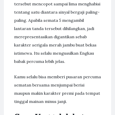
tersebut mencopot sampai lima menghabisi
tentang satu diantara sinyal bergaji paling-
paling. Apabila semata 5 mengambil
lantaran tanda tersebut dihilangkan, jadi
merepresentasikan digantikan sebab
karakter serigala merah jambu buat bekas
istimewa. Itu selalu mengusulkan Engkau
babak percuma lebih jelas.
Kamu selalu bisa memberi pusaran percuma
sematan bersama menjumpai berisi
maupun makin karakter premi pada tempat
tinggal mainan minus janji.