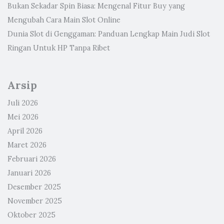
Bukan Sekadar Spin Biasa: Mengenal Fitur Buy yang
Mengubah Cara Main Slot Online
Dunia Slot di Genggaman: Panduan Lengkap Main Judi Slot
Ringan Untuk HP Tanpa Ribet
Arsip
Juli 2026
Mei 2026
April 2026
Maret 2026
Februari 2026
Januari 2026
Desember 2025
November 2025
Oktober 2025