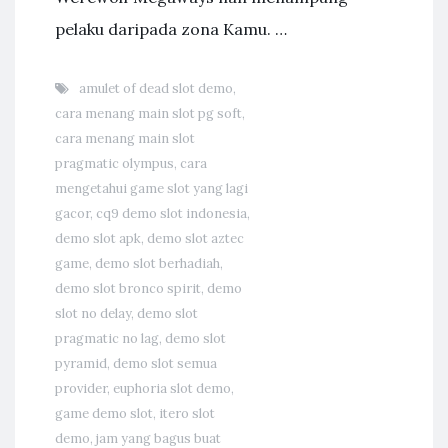
pelaku daripada zona Kamu. …
amulet of dead slot demo
,
cara menang main slot pg soft
,
cara menang main slot
pragmatic olympus
,
cara
mengetahui game slot yang lagi
gacor
,
cq9 demo slot indonesia
,
demo slot apk
,
demo slot aztec
game
,
demo slot berhadiah
,
demo slot bronco spirit
,
demo
slot no delay
,
demo slot
pragmatic no lag
,
demo slot
pyramid
,
demo slot semua
provider
,
euphoria slot demo
,
game demo slot
,
itero slot
demo
,
jam yang bagus buat