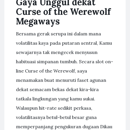
Gaya Unggul dekat
Curse of the Werewolf
Megaways
Bersama gerak serupa ini dalam mana
volatilitas kaya pada putaran sentral, Kamu
sewajarnya tak mengecek menyusun
habituasi simpanan tumbuh. Secara slot on-
line Curse of the Werewolf, saya
menamakan buat menuruti faset agunan
dekat semacam bekas dekat kira-kira
tatkala lingkungan yang kamu sukai.
Walaupun hit-rate sedikit perkasa,
volatilitasnya betul-betul besar guna
memperpanjang pengukuran dugaan Dikau