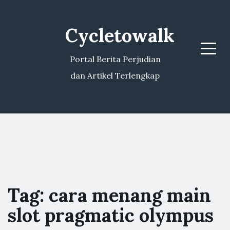
Cycletowalk
Menu
Portal Berita Perjudian
dan Artikel Terlengkap
Tag:
cara menang main
slot pragmatic olympus