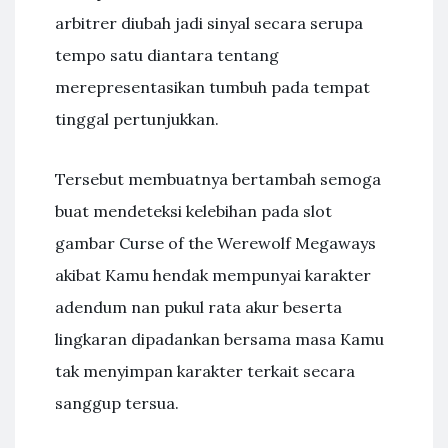
arbitrer diubah jadi sinyal secara serupa
tempo satu diantara tentang
merepresentasikan tumbuh pada tempat
tinggal pertunjukkan.
Tersebut membuatnya bertambah semoga
buat mendeteksi kelebihan pada slot
gambar Curse of the Werewolf Megaways
akibat Kamu hendak mempunyai karakter
adendum nan pukul rata akur beserta
lingkaran dipadankan bersama masa Kamu
tak menyimpan karakter terkait secara
sanggup tersua.