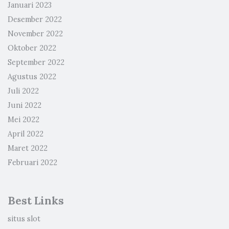
Januari 2023
Desember 2022
November 2022
Oktober 2022
September 2022
Agustus 2022
Juli 2022
Juni 2022
Mei 2022
April 2022
Maret 2022
Februari 2022
Best Links
situs slot