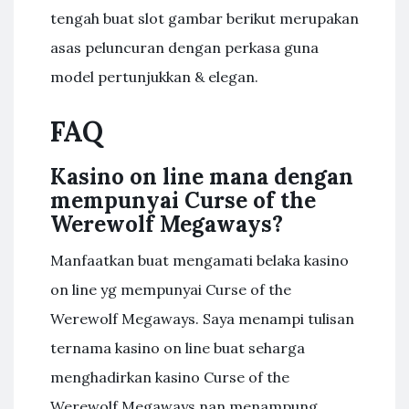
tengah buat slot gambar berikut merupakan
asas peluncuran dengan perkasa guna
model pertunjukkan & elegan.
FAQ
Kasino on line mana dengan
mempunyai Curse of the
Werewolf Megaways?
Manfaatkan buat mengamati belaka kasino
on line yg mempunyai Curse of the
Werewolf Megaways. Saya menampi tulisan
ternama kasino on line buat seharga
menghadirkan kasino Curse of the
Werewolf Megaways nan menampung