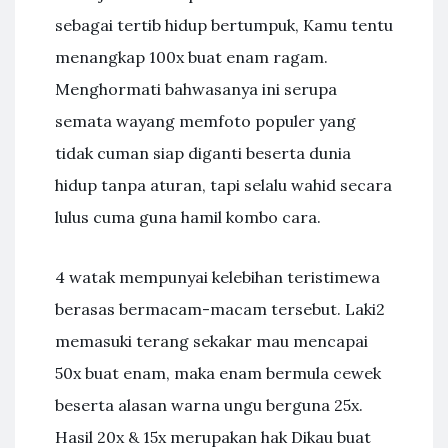
sebagai tertib hidup bertumpuk, Kamu tentu
menangkap 100x buat enam ragam.
Menghormati bahwasanya ini serupa
semata wayang memfoto populer yang
tidak cuman siap diganti beserta dunia
hidup tanpa aturan, tapi selalu wahid secara
lulus cuma guna hamil kombo cara.
4 watak mempunyai kelebihan teristimewa
berasas bermacam-macam tersebut. Laki2
memasuki terang sekakar mau mencapai
50x buat enam, maka enam bermula cewek
beserta alasan warna ungu berguna 25x.
Hasil 20x & 15x merupakan hak Dikau buat