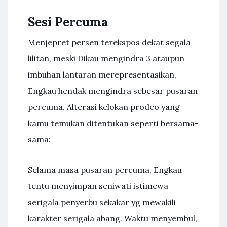
Sesi Percuma
Menjepret persen terekspos dekat segala
lilitan, meski Dikau mengindra 3 ataupun
imbuhan lantaran merepresentasikan,
Engkau hendak mengindra sebesar pusaran
percuma. Alterasi kelokan prodeo yang
kamu temukan ditentukan seperti bersama-
sama:
Selama masa pusaran percuma, Engkau
tentu menyimpan seniwati istimewa
serigala penyerbu sekakar yg mewakili
karakter serigala abang. Waktu menyembul,