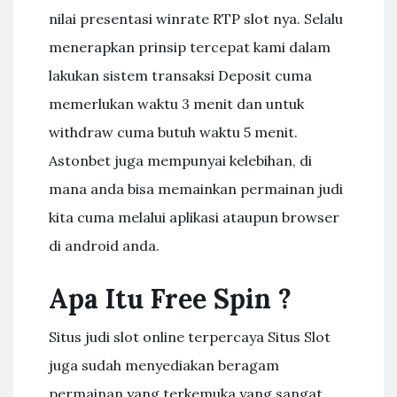
nilai presentasi winrate RTP slot nya. Selalu
menerapkan prinsip tercepat kami dalam
lakukan sistem transaksi Deposit cuma
memerlukan waktu 3 menit dan untuk
withdraw cuma butuh waktu 5 menit.
Astonbet juga mempunyai kelebihan, di
mana anda bisa memainkan permainan judi
kita cuma melalui aplikasi ataupun browser
di android anda.
Apa Itu Free Spin ?
Situs judi slot online terpercaya Situs Slot
juga sudah menyediakan beragam
permainan yang terkemuka yang sangat