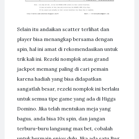
Selain itu andaikan scatter terlihat dan
player bisa menangkap bersama dengan
spin, hal ini amat di rekomendasikan untuk
trik kali ini. Rezeki nomplok atau grand
jackpot memang paling di cari pemain
karena hadiah yang bisa didapatkan
sangatlah besar, rezeki nomplok ini berlaku
untuk semua tipe game yang ada di Higgs
Domino. Jika telah mentukan meja yang
bagus, anda bisa 10x spin, dan jangan
terburu-buru langsung max bet, cobalah
untuk bermain enjoy dulu. Jika ada satu Bug