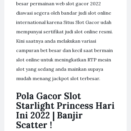
besar permainan web slot gacor 2022
diawasi segera oleh bandar judi slot online
international karena Situs Slot Gacor udah
mempunyai sertifikat judi slot online resmi.
Kini saatnya anda melakukan variasi
campuran bet besar dan kecil saat bermain
slot online untuk meningkatkan RTP mesin
slot yang sedang anda mainkan supaya
mudah menang jackpot slot terbesar.
Pola Gacor Slot
Starlight Princess Hari
Ini 2022 | Banjir
Scatter !