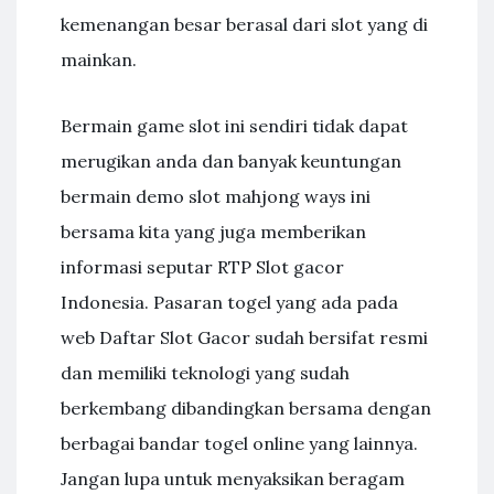
kemenangan besar berasal dari slot yang di
mainkan.
Bermain game slot ini sendiri tidak dapat
merugikan anda dan banyak keuntungan
bermain demo slot mahjong ways ini
bersama kita yang juga memberikan
informasi seputar RTP Slot gacor
Indonesia. Pasaran togel yang ada pada
web Daftar Slot Gacor sudah bersifat resmi
dan memiliki teknologi yang sudah
berkembang dibandingkan bersama dengan
berbagai bandar togel online yang lainnya.
Jangan lupa untuk menyaksikan beragam