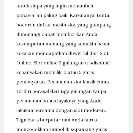
untuk siapa yang ingin menambah
penawaran paling baik. Karenanya, tentu,
bocoran daftar mesin slot yang gampang
dimenangi dapat memberikan Anda
kesempatan menang yang semakin besar
sekalian mendapatkan duwit riil dari Slot
Online. Slot online 3 gulungan tradisional
kebanyakan memiliki 3 atau 5 garis
pembayaran. Permainan slot klasik cuma
terdiri berasal dari tiga gulungan tanpa
permainan bonus layaknya yang Anda
lakukan bersama dengan slot moderen.
Tiga baris berputar dan Anda harus
mencocokkan simbol di sepanjang garis