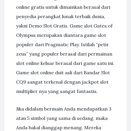
online gratis untuk dimainkan berasal dari
penyedia perangkat lunak terbaik dunia,
yakni Demo Slot Gratis. Game slot Gates of
Olympus merupakan diantara game slot
populer dari Pragmatic Play. Istilah “petir
zeus” yang populer berasal dari permainan
slot online keluar berasal dari game satu ini.
Game slot online duit asli dari Bandar Slot
CQ9 sangat terkenal dengan jackpot slot
multiplier nya yang sangat fantastis.
Jika didalam bermain Anda mendapatkan 3
atau 5 simbol yang sama di sedang, maka
Anda bakal dianggap menang. Mereka