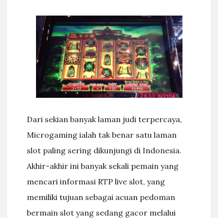
Dari sekian banyak laman judi terpercaya,
Microgaming ialah tak benar satu laman
slot paling sering dikunjungi di Indonesia.
Akhir-akhir ini banyak sekali pemain yang
mencari informasi RTP live slot, yang
memiliki tujuan sebagai acuan pedoman
bermain slot yang sedang gacor melalui