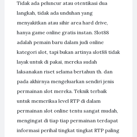
Tidak ada peluncur atau otentikasi dua
langkah, tidak ada unduhan yang
menyakitkan atau sihir area hard drive,
hanya game online gratis instan. Slot88
adalah pemain baru dalam judi online
kategori slot, tapi bukan artinya slot88 tidak
layak untuk di pakai, mereka sudah
laksanakan riset selama bertahun th. dan
pada akhirnya mengeluarkan sendiri jenis
permainan slot mereka. Teknik terbaik
untuk memeriksa level RTP di dalam
permainan slot online tentu sangat mudah,
mengingat di tiap tiap permainan terdapat
informasi perihal tingkat tingkat RTP paling