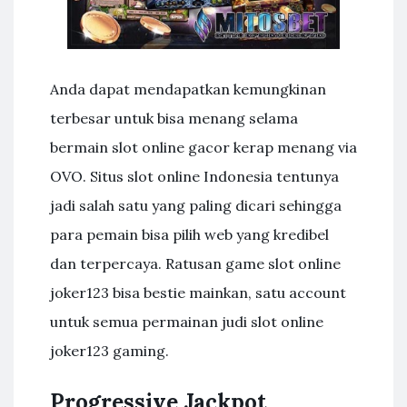
Anda dapat mendapatkan kemungkinan
terbesar untuk bisa menang selama
bermain slot online gacor kerap menang via
OVO. Situs slot online Indonesia tentunya
jadi salah satu yang paling dicari sehingga
para pemain bisa pilih web yang kredibel
dan terpercaya. Ratusan game slot online
joker123 bisa bestie mainkan, satu account
untuk semua permainan judi slot online
joker123 gaming.
Progressive Jackpot