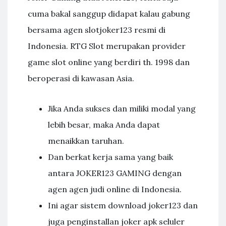
cuma bakal sanggup didapat kalau gabung
bersama agen slotjoker123 resmi di
Indonesia. RTG Slot merupakan provider
game slot online yang berdiri th. 1998 dan
beroperasi di kawasan Asia.
Jika Anda sukses dan miliki modal yang
lebih besar, maka Anda dapat
menaikkan taruhan.
Dan berkat kerja sama yang baik
antara JOKER123 GAMING dengan
agen agen judi online di Indonesia.
Ini agar sistem download joker123 dan
juga penginstallan joker apk seluler