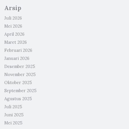
Arsip
Juli 2026
Mei 2026
April 2026
Maret 2026
Februari 2026
Januari 2026
Desember 2025
November 2025
Oktober 2025
September 2025
Agustus 2025
Juli 2025
Juni 2025
Mei 2025