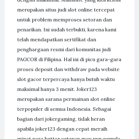
merupakan situs judi slot online tercepat
untuk problem memproses setoran dan
penarikan. Ini sudah terbukti, karena kami
telah mendapatkan sertifikat dan
penghargaan resmi dari komunitas judi
PAGCOR di Filipina. Hal ini di picu gara-gara
proses deposit dan withdraw pada website
slot gacor terpercaya hanya butuh waktu
maksimal hanya 3 menit. Joker123
merupakan sarana permainan slot online
terpopuler di semua Indonesia. Sebagai
bagian dari jokergaming, tidak heran
apabila joker123 dengan cepat meraih
minat para bettor veteran mau pun pemula.