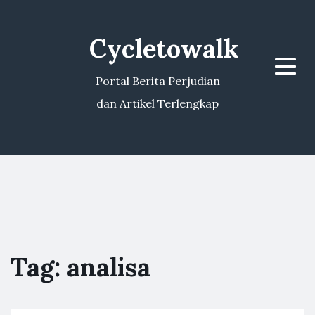
Cycletowalk
Menu
Portal Berita Perjudian
dan Artikel Terlengkap
Tag:
analisa