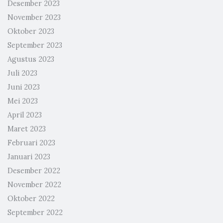
Desember 2023
November 2023
Oktober 2023
September 2023
Agustus 2023
Juli 2023
Juni 2023
Mei 2023
April 2023
Maret 2023
Februari 2023
Januari 2023
Desember 2022
November 2022
Oktober 2022
September 2022