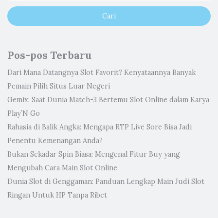
Pos-pos Terbaru
Dari Mana Datangnya Slot Favorit? Kenyataannya Banyak
Pemain Pilih Situs Luar Negeri
Gemix: Saat Dunia Match-3 Bertemu Slot Online dalam Karya
Play’N Go
Rahasia di Balik Angka: Mengapa RTP Live Sore Bisa Jadi
Penentu Kemenangan Anda?
Bukan Sekadar Spin Biasa: Mengenal Fitur Buy yang
Mengubah Cara Main Slot Online
Dunia Slot di Genggaman: Panduan Lengkap Main Judi Slot
Ringan Untuk HP Tanpa Ribet