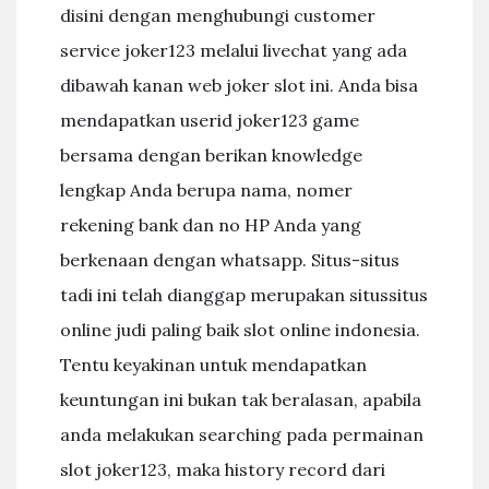
disini dengan menghubungi customer
service joker123 melalui livechat yang ada
dibawah kanan web joker slot ini. Anda bisa
mendapatkan userid joker123 game
bersama dengan berikan knowledge
lengkap Anda berupa nama, nomer
rekening bank dan no HP Anda yang
berkenaan dengan whatsapp. Situs-situs
tadi ini telah dianggap merupakan situssitus
online judi paling baik slot online indonesia.
Tentu keyakinan untuk mendapatkan
keuntungan ini bukan tak beralasan, apabila
anda melakukan searching pada permainan
slot joker123, maka history record dari