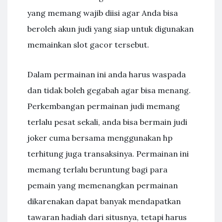
yang memang wajib diisi agar Anda bisa
beroleh akun judi yang siap untuk digunakan
memainkan slot gacor tersebut.
Dalam permainan ini anda harus waspada
dan tidak boleh gegabah agar bisa menang.
Perkembangan permainan judi memang
terlalu pesat sekali, anda bisa bermain judi
joker cuma bersama menggunakan hp
terhitung juga transaksinya. Permainan ini
memang terlalu beruntung bagi para
pemain yang memenangkan permainan
dikarenakan dapat banyak mendapatkan
tawaran hadiah dari situsnya, tetapi harus