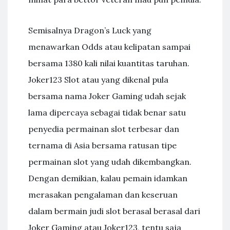
Semisalnya Dragon’s Luck yang
menawarkan Odds atau kelipatan sampai
bersama 1380 kali nilai kuantitas taruhan.
Joker123 Slot atau yang dikenal pula
bersama nama Joker Gaming udah sejak
lama dipercaya sebagai tidak benar satu
penyedia permainan slot terbesar dan
ternama di Asia bersama ratusan tipe
permainan slot yang udah dikembangkan.
Dengan demikian, kalau pemain idamkan
merasakan pengalaman dan keseruan
dalam bermain judi slot berasal berasal dari
Joker Gaming atau Joker123, tentu saja