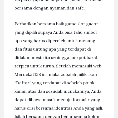
bersama dengan nyaman dan safe.
Perhatikan bersama baik game slot gacor
yang dipilih supaya Anda bisa tahu simbol
apa yang harus diperoleh untuk menang
dan fitus untung apa yang terdapat di
didalam mesin itu sehingga jackpot bakal
terpicu untuk turun. Setelah memasuki web
Merdekat138 ini, maka cobalah miliki ikon
“Daftar” yang terdapat di sebelah pojok
kanan atas dan sesudah menekannya, Anda
dapat dibawa masuk menuju formulir yang
harus diisi bersama identitas Anda yang asli.
Isilah bersama dengan benar semua kolom