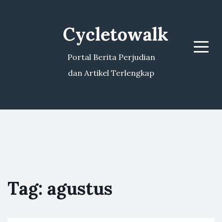
Cycletowalk
Menu
Portal Berita Perjudian
dan Artikel Terlengkap
Tag:
agustus