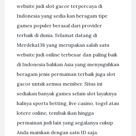
website judi slot gacor terpercaya di
Indonesia yang sedia kan beragam tipe
games populer berasal dari provider
terbaik di dunia. Selamat datang di
Merdeka138 yang merupakan salah satu
website judi online terbesar dan paling baik
di Indonesia bahkan Asia yang menyuguhkan
beragam jenis permainan terbaik juga slot
gacor untuk semua member. Situs ini
sediakan banyak games selain slot layaknya
halnya sports betting, live casino, togel atau
lotere online, tembak ikan hingga
permainan judi lain yang segalanya cukup
Anda mainkan dengan satu ID saja.