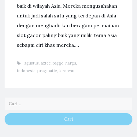
baik di wilayah Asia. Mereka mengusahakan
untuk jadi salah satu yang terdepan di Asia
dengan menghadirkan beragam permainan
slot gacor paling baik yang miliki tema Asia
sebagai ciri khas mereka.…
agustus
,
aztec
,
biggo
,
harga
,
indonesia
,
pragmatic
,
teranyar