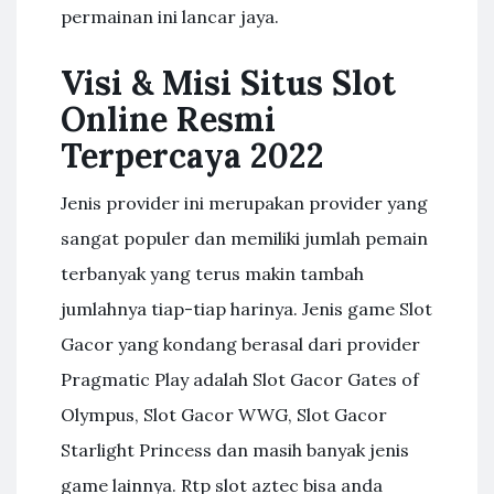
permainan ini lancar jaya.
Visi & Misi Situs Slot
Online Resmi
Terpercaya 2022
Jenis provider ini merupakan provider yang
sangat populer dan memiliki jumlah pemain
terbanyak yang terus makin tambah
jumlahnya tiap-tiap harinya. Jenis game Slot
Gacor yang kondang berasal dari provider
Pragmatic Play adalah Slot Gacor Gates of
Olympus, Slot Gacor WWG, Slot Gacor
Starlight Princess dan masih banyak jenis
game lainnya. Rtp slot aztec bisa anda