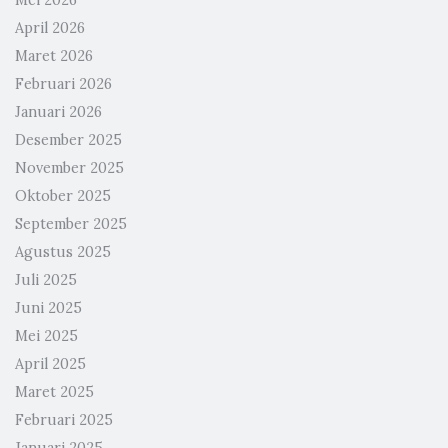
Mei 2026
April 2026
Maret 2026
Februari 2026
Januari 2026
Desember 2025
November 2025
Oktober 2025
September 2025
Agustus 2025
Juli 2025
Juni 2025
Mei 2025
April 2025
Maret 2025
Februari 2025