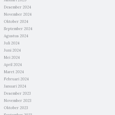
Januari 2025
Desember 2024
November 2024
Oktober 2024
September 2024
Agustus 2024
Juli 2024
Juni 2024
Mei 2024
April 2024
Maret 2024
Februari 2024
Januari 2024
Desember 2023
November 2023
Oktober 2023