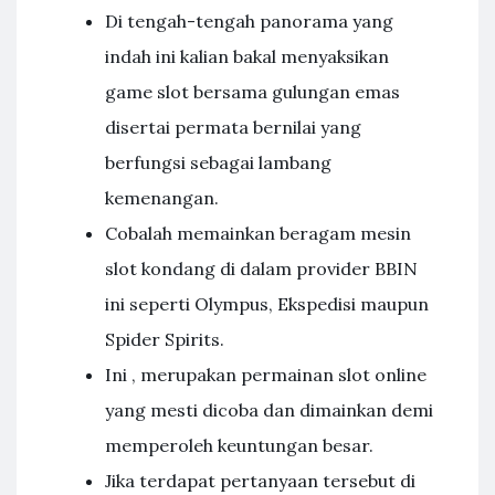
Di tengah-tengah panorama yang
indah ini kalian bakal menyaksikan
game slot bersama gulungan emas
disertai permata bernilai yang
berfungsi sebagai lambang
kemenangan.
Cobalah memainkan beragam mesin
slot kondang di dalam provider BBIN
ini seperti Olympus, Ekspedisi maupun
Spider Spirits.
Ini , merupakan permainan slot online
yang mesti dicoba dan dimainkan demi
memperoleh keuntungan besar.
Jika terdapat pertanyaan tersebut di