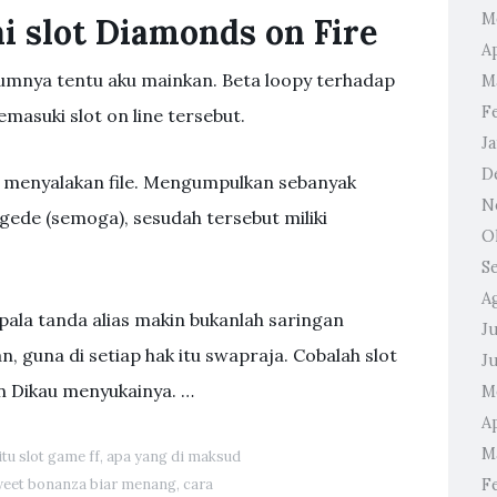
M
 slot Diamonds on Fire
Ap
umnya tentu aku mainkan. Beta loopy terhadap
M
F
masuki slot on line tersebut.
J
D
t menyalakan file. Mengumpulkan sebanyak
N
ede (semoga), sesudah tersebut miliki
O
S
A
ala tanda alias makin bukanlah saringan
Ju
, guna di setiap hak itu swapraja. Cobalah slot
J
n Dikau menyukainya. …
M
Ap
M
itu slot game ff
,
apa yang di maksud
sweet bonanza biar menang
,
cara
F