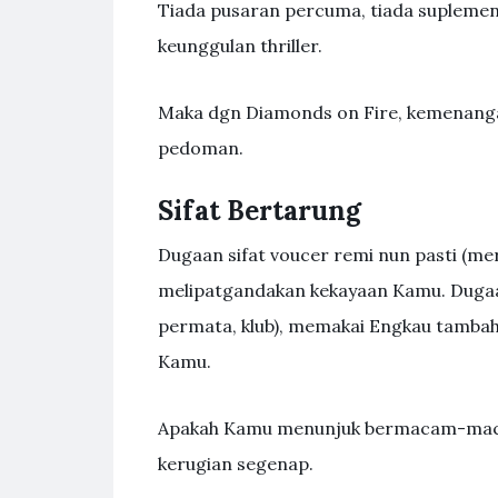
Tiada pusaran percuma, tiada suplemen
keunggulan thriller.
Maka dgn Diamonds on Fire, kemenangan
pedoman.
Sifat Bertarung
Dugaan sifat voucer remi nun pasti (me
melipatgandakan kekayaan Kamu. Dugaan
permata, klub), memakai Engkau tamba
Kamu.
Apakah Kamu menunjuk bermacam-macam
kerugian segenap.