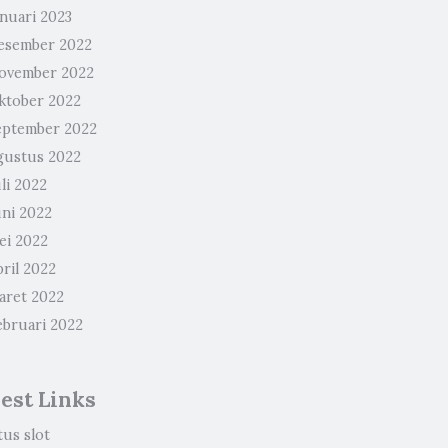
anuari 2023
esember 2022
ovember 2022
ktober 2022
eptember 2022
gustus 2022
li 2022
uni 2022
ei 2022
ril 2022
aret 2022
ebruari 2022
est Links
tus slot