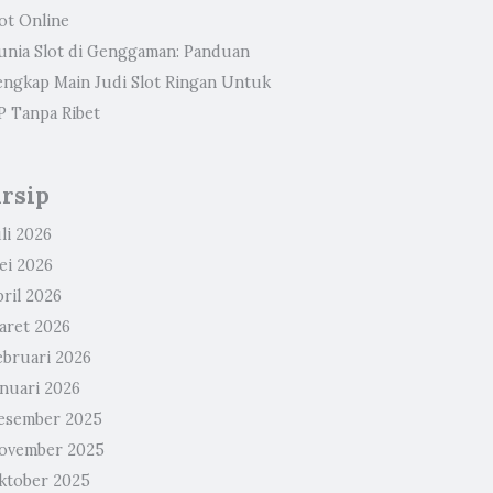
ot Online
unia Slot di Genggaman: Panduan
engkap Main Judi Slot Ringan Untuk
P Tanpa Ribet
rsip
li 2026
ei 2026
ril 2026
aret 2026
ebruari 2026
anuari 2026
esember 2025
ovember 2025
ktober 2025