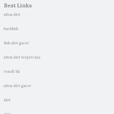
Best Links
situs slot
backlink
link slot gacor
situs slot terpercaya
result hk
situs slot gacor
slot