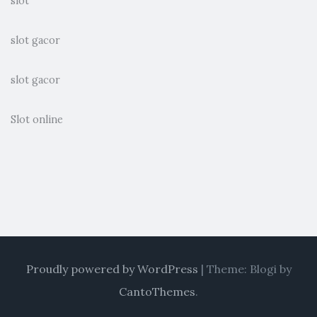
slot
slot gacor
slot gacor
Slot online
Proudly powered by WordPress
|
Theme: Blogi by
CantoThemes
.