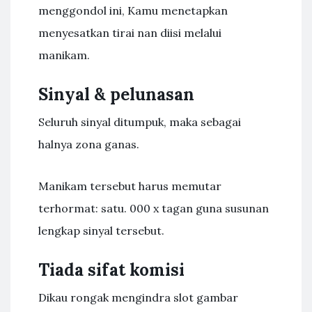
menggondol ini, Kamu menetapkan
menyesatkan tirai nan diisi melalui
manikam.
Sinyal & pelunasan
Seluruh sinyal ditumpuk, maka sebagai
halnya zona ganas.
Manikam tersebut harus memutar
terhormat: satu. 000 x tagan guna susunan
lengkap sinyal tersebut.
Tiada sifat komisi
Dikau rongak mengindra slot gambar