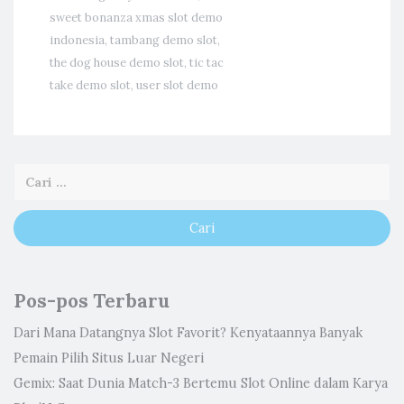
sweet bonanza xmas slot demo
indonesia
,
tambang demo slot
,
the dog house demo slot
,
tic tac
take demo slot
,
user slot demo
Pos-pos Terbaru
Dari Mana Datangnya Slot Favorit? Kenyataannya Banyak
Pemain Pilih Situs Luar Negeri
Gemix: Saat Dunia Match-3 Bertemu Slot Online dalam Karya