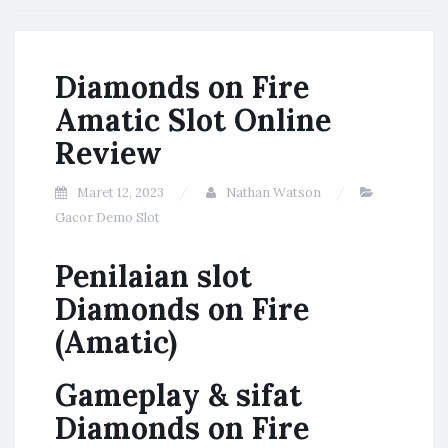
Diamonds on Fire
Amatic Slot Online
Review
Maret 12, 2023
Nathan Watson
Gacor Demo Slot
Penilaian slot
Diamonds on Fire
(Amatic)
Gameplay & sifat
Diamonds on Fire