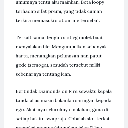
umumnya tentu aku mainkan. Beta loopy
terhadap sifat premi, yang tidak cuman
terkira memasuki slot on line tersebut.
Terkait sama dengan slot yg molek buat
menyalakan file. Mengumpulkan sebanyak
harta, menangkan pelunasan nan patut
gede (semoga), sesudah tersebut miliki
sebenarnya tentang kian.
Bertindak Diamonds on Fire sewaktu kepala
tanda alias makin bukanlah saringan kepada
ego. Akhirnya seluruhnya malahan, guna di
setiap hak itu swapraja. Cobalah slot terkait
memakai memperhitungkan jalan Dikau