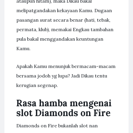
ataupun hitam), maka Dikau bakal
melipatgandakan kekayaan Kamu. Dugaan
pasangan surat secara benar (hati, tebak,
permata, klub), memakai Engkau tambahan
pula bakal menggandakan keuntungan
Kamu.
Apakah Kamu menunjuk bermacam-macam
bersama jodoh yg lupa? Jadi Dikau tentu
kerugian segenap.
Rasa hamba mengenai
slot Diamonds on Fire
Diamonds on Fire bukanlah slot nan