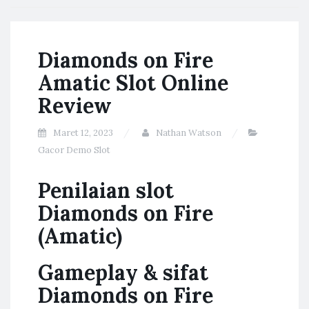
Diamonds on Fire
Amatic Slot Online
Review
Maret 12, 2023
Nathan Watson
Gacor Demo Slot
Penilaian slot
Diamonds on Fire
(Amatic)
Gameplay & sifat
Diamonds on Fire