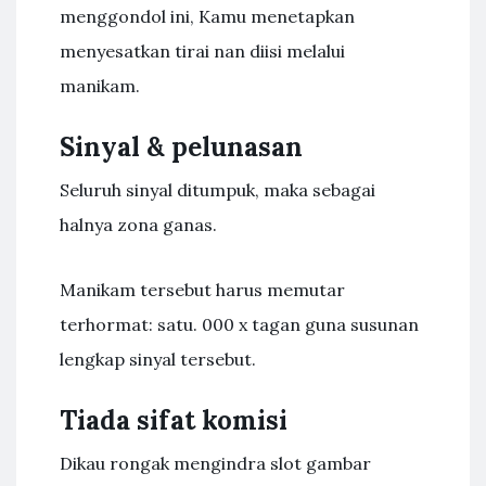
menggondol ini, Kamu menetapkan
menyesatkan tirai nan diisi melalui
manikam.
Sinyal & pelunasan
Seluruh sinyal ditumpuk, maka sebagai
halnya zona ganas.
Manikam tersebut harus memutar
terhormat: satu. 000 x tagan guna susunan
lengkap sinyal tersebut.
Tiada sifat komisi
Dikau rongak mengindra slot gambar