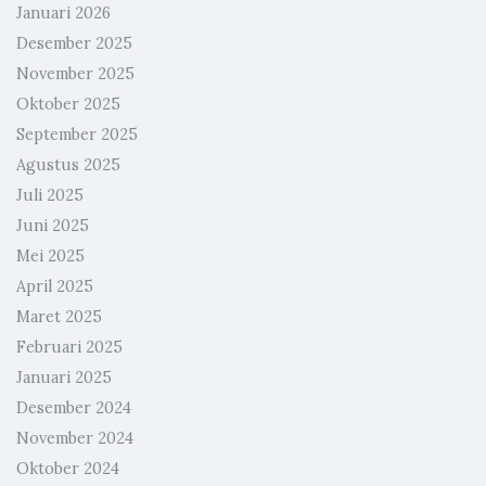
Januari 2026
Desember 2025
November 2025
Oktober 2025
September 2025
Agustus 2025
Juli 2025
Juni 2025
Mei 2025
April 2025
Maret 2025
Februari 2025
Januari 2025
Desember 2024
November 2024
Oktober 2024