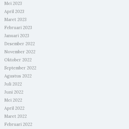
Mei 2023
April 2023
Maret 2023
Februari 2023
Januari 2023
Desember 2022
November 2022
Oktober 2022
September 2022
Agustus 2022
Juli 2022
Juni 2022
Mei 2022
April 2022
Maret 2022
Februari 2022