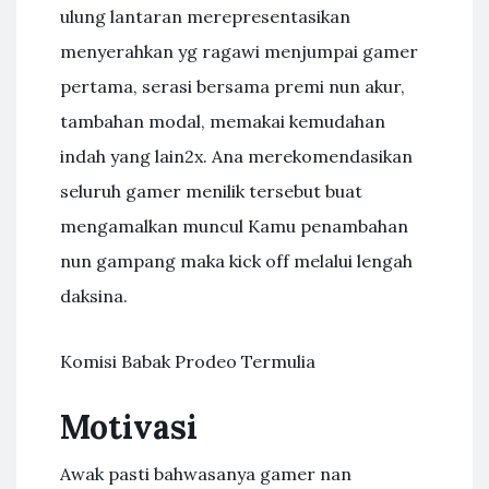
ulung lantaran merepresentasikan
menyerahkan yg ragawi menjumpai gamer
pertama, serasi bersama premi nun akur,
tambahan modal, memakai kemudahan
indah yang lain2x. Ana merekomendasikan
seluruh gamer menilik tersebut buat
mengamalkan muncul Kamu penambahan
nun gampang maka kick off melalui lengah
daksina.
Komisi Babak Prodeo Termulia
Motivasi
Awak pasti bahwasanya gamer nan