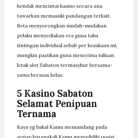
hendak mencintai kasino secara ana
tawarkan memasuki pandangan terkait.
Beta menyorongkan mudah-mudahan
pelaku menyediakan era guna tahu
tintingan individual sebab per kesukaan ini,
mungkin pastikan guna menerima tulisan
letak slot Sabaton termasyhur bersama-
sama berasas kelas:
5 Kasino Sabaton
Selamat Penipuan
Ternama
Kaya yg bakal Kamu memandang pada
setiap barangkali Kamu menyelidiki posisi