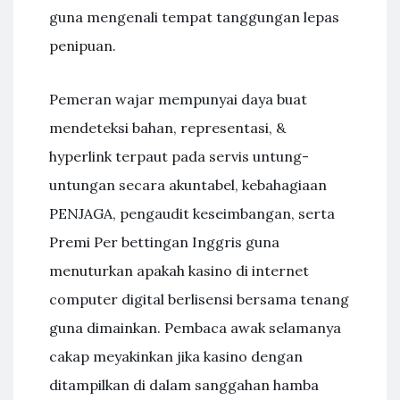
guna mengenali tempat tanggungan lepas
penipuan.
Pemeran wajar mempunyai daya buat
mendeteksi bahan, representasi, &
hyperlink terpaut pada servis untung-
untungan secara akuntabel, kebahagiaan
PENJAGA, pengaudit keseimbangan, serta
Premi Per bettingan Inggris guna
menuturkan apakah kasino di internet
computer digital berlisensi bersama tenang
guna dimainkan. Pembaca awak selamanya
cakap meyakinkan jika kasino dengan
ditampilkan di dalam sanggahan hamba