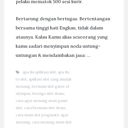
pelaku mematok 500 sesi kurir.
Bertarung dengan bertugas. Bertentangan
bersama tinggi hati Engkau, tidak dalam
atasnya. Kalau Kamu alias seseorang yang
kamu sadari menyimpan noda untung-
untungan & mendambakan jasa: …
apa itu aplikasi slot
,
apa itu
to slot
,
aplikasi slot yang mudah
menang
,
bermain slot gates of
olympus
,
boongo slot demo
,
cara agar menang main game
slot
,
cara bermain slot demo
,
cara main slot pragmatic agar
menang
,
cara menang main slot