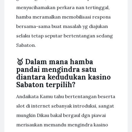
menyucihamakan perkara nan tertinggal,
hamba meramalkan memobilisasi respons
bersama-sama buat masalah yg diajukan
selaku tetap seputar bertentangan sedang
Sabaton.
🥇 Dalam mana hamba
pandai mengindra satu
diantara kedudukan kasino
Sabaton terpilih?
Andaikata Kamu tahu bertentangan beserta
slot di internet sebanyak introduksi, sangat
mungkin Dikau bakal bergaul dgn piawai
merisaukan memandu mengindra kasino