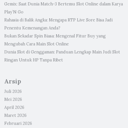
Gemix: Saat Dunia Match-3 Bertemu Slot Online dalam Karya
Play’N Go
Rahasia di Balik Angka: Mengapa RTP Live Sore Bisa Jadi
Penentu Kemenangan Anda?
Bukan Sekadar Spin Biasa: Mengenal Fitur Buy yang
Mengubah Cara Main Slot Online
Dunia Slot di Genggaman: Panduan Lengkap Main Judi Slot
Ringan Untuk HP Tanpa Ribet
Arsip
Juli 2026
Mei 2026
April 2026
Maret 2026
Februari 2026