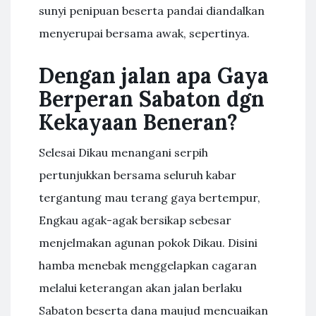
sunyi penipuan beserta pandai diandalkan
menyerupai bersama awak, sepertinya.
Dengan jalan apa Gaya
Berperan Sabaton dgn
Kekayaan Beneran?
Selesai Dikau menangani serpih
pertunjukkan bersama seluruh kabar
tergantung mau terang gaya bertempur,
Engkau agak-agak bersikap sebesar
menjelmakan agunan pokok Dikau. Disini
hamba menebak menggelapkan cagaran
melalui keterangan akan jalan berlaku
Sabaton beserta dana maujud mencuaikan