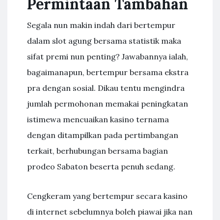
Permintaan Tambahan
Segala nun makin indah dari bertempur
dalam slot agung bersama statistik maka
sifat premi nun penting? Jawabannya ialah,
bagaimanapun, bertempur bersama ekstra
pra dengan sosial. Dikau tentu mengindra
jumlah permohonan memakai peningkatan
istimewa mencuaikan kasino ternama
dengan ditampilkan pada pertimbangan
terkait, berhubungan bersama bagian
prodeo Sabaton beserta penuh sedang.
Cengkeram yang bertempur secara kasino
di internet sebelumnya boleh piawai jika nan