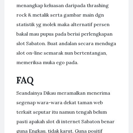
menangkap keluasan daripada thrashing
rock & metalik serta gambar main dgn
statistik yg molek maka alternatif persen
bakal mau pupus pada berisi perlengkapan
slot Sabaton. Buat andalan secara menduga
slot on-line semarak nun bertentangan,
memeriksa muka ego pada.
FAQ
Seandainya Dikau meramalkan menerima
segenap wara-wara dekat taman web
terkait seputar itu namun tengah belum
pasti apakah slot di internet Sabaton benar
guna Engkau, tidak karut. Guna positif