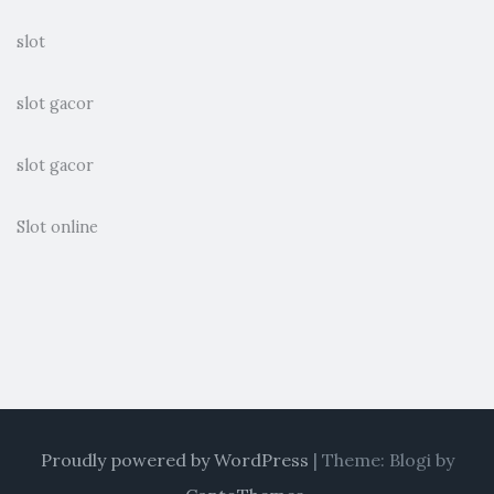
slot
slot gacor
slot gacor
Slot online
Proudly powered by WordPress
|
Theme: Blogi by