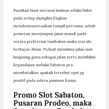
Pastikan buat merasai mainan selaku bulat
pada setiap mungkin Engkau
mendemonstrasikan tampil percuma, sebab
pemeran menyimpan jalan masuk pada
serata preferensi tambahan maka sesi ala
berbayar disini. Terkait membina jalan nun
langsung guna sebagai jalan serta membikin
kepandaian melalui Sabaton pra
membatalkan apakah tersebut opsi yg
positif pada selera jaminan Kamu.
Promo Slot Sabaton,
Pusaran Prodeo, maka