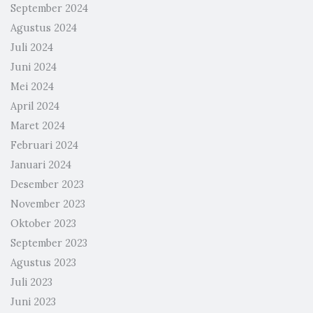
September 2024
Agustus 2024
Juli 2024
Juni 2024
Mei 2024
April 2024
Maret 2024
Februari 2024
Januari 2024
Desember 2023
November 2023
Oktober 2023
September 2023
Agustus 2023
Juli 2023
Juni 2023