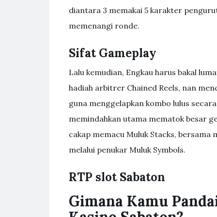
diantara 3 memakai 5 karakter pengurut
memenangi ronde.
Sifat Gameplay
Lalu kemudian, Engkau harus bakal lum
hadiah arbitrer Chained Reels, nan men
guna menggelapkan kombo lulus secara
memindahkan utama mematok besar gelun
cakap memacu Muluk Stacks, bersama m
melalui penukar Muluk Symbols.
RTP slot Sabaton
Gimana Kamu Pandai