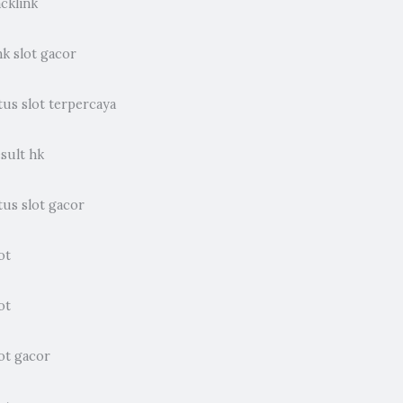
cklink
nk slot gacor
tus slot terpercaya
sult hk
tus slot gacor
ot
ot
ot gacor