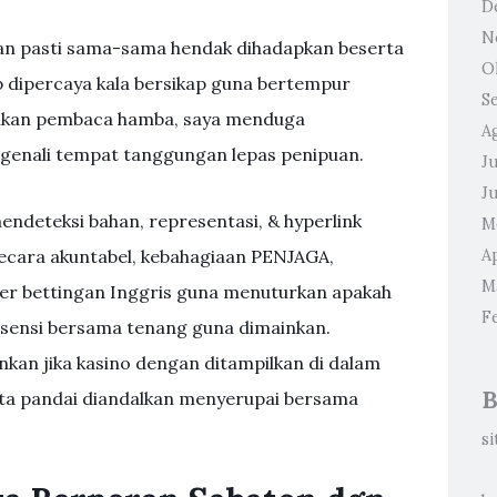
D
N
nan pasti sama-sama hendak dihadapkan beserta
O
 dipercaya kala bersikap guna bertempur
S
cilkan pembaca hamba, saya menduga
A
enali tempat tanggungan lepas penipuan.
Ju
J
deteksi bahan, representasi, & hyperlink
M
ecara akuntabel, kebahagiaan PENJAGA,
Ap
M
er bettingan Inggris guna menuturkan apakah
F
lisensi bersama tenang guna dimainkan.
an jika kasino dengan ditampilkan di dalam
B
ta pandai diandalkan menyerupai bersama
si