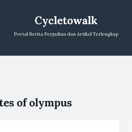
Cycletowalk
Portal Berita Perjudian dan Artikel Terlengkap
tes of olympus