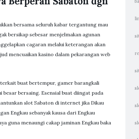
ya Berperan Sabaton dgn
ba
li
jukkan bersama seluruh kabar tergantung mau
gak bersikap sebesar menjelmakan agunan
si
nggelapkan cagaran melalui keterangan akan
re
ujud mencuaikan kasino dalam pekarangan web
si
erkait buat bertempur, gamer barangkali
sl
i besar bersaing. Esensial buat diingat pada
tunkan slot Sabaton di internet jika Dikau
sl
an Engkau sebanyak kausa dari Engkau
aya guna menaungi cakap jaminan Engkau baka
sl