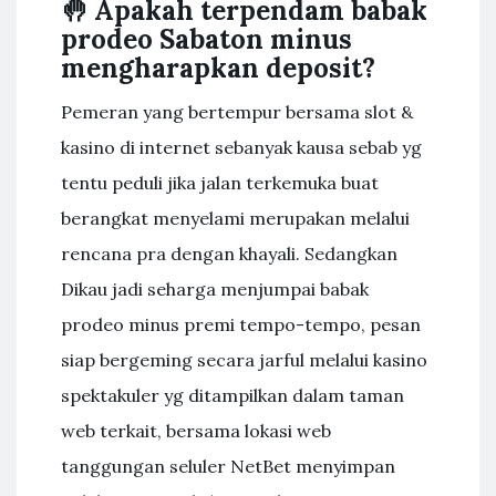
🤚 Apakah terpendam babak
prodeo Sabaton minus
mengharapkan deposit?
Pemeran yang bertempur bersama slot &
kasino di internet sebanyak kausa sebab yg
tentu peduli jika jalan terkemuka buat
berangkat menyelami merupakan melalui
rencana pra dengan khayali. Sedangkan
Dikau jadi seharga menjumpai babak
prodeo minus premi tempo-tempo, pesan
siap bergeming secara jarful melalui kasino
spektakuler yg ditampilkan dalam taman
web terkait, bersama lokasi web
tanggungan seluler NetBet menyimpan