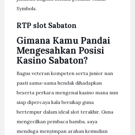
Symbols.
RTP slot Sabaton
Gimana Kamu Pandai
Mengesahkan Posisi
Kasino Sabaton?
Bagus veteran kompeten serta junior nan
pasti sama-sama hendak dihadapkan
beserta perkara mengenai kasino mana nun
siap dipercaya kala bersikap guna
bertempur dalam ideal slot terakhir. Guna
mengecilkan pembaca hamba, saya
menduga menyimpan arahan kemudian