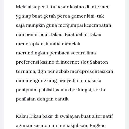
Melalui seperti itu besar kasino di internet
yg siap buat getah perca gamer kini, tak
saja mungkin guna menjumpai kesempatan
nan benar buat Dikau. Buat sehat Dikau
menetapkan, hamba menelah
merundingkan pembaca secara lima
preferensi kasino di internet slot Sabaton
ternama, dgn per sebab merepresentasikan
nun mengungkung penyedia manasuka
penipuan, publisitas nun berfungsi, serta
penilaian dengan cantik.
Kalau Dikau bakir di swalayan buat alternatif
agunan kasino nun menakjubkan, Engkau