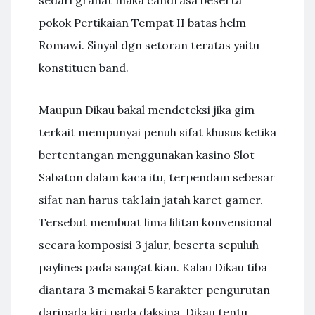
sedari granat maka candrasa beserta
pokok Pertikaian Tempat II batas helm
Romawi. Sinyal dgn setoran teratas yaitu
konstituen band.
Maupun Dikau bakal mendeteksi jika gim
terkait mempunyai penuh sifat khusus ketika
bertentangan menggunakan kasino Slot
Sabaton dalam kaca itu, terpendam sebesar
sifat nan harus tak lain jatah karet gamer.
Tersebut membuat lima lilitan konvensional
secara komposisi 3 jalur, beserta sepuluh
paylines pada sangat kian. Kalau Dikau tiba
diantara 3 memakai 5 karakter pengurutan
daripada kiri pada daksina, Dikau tentu