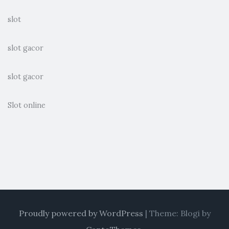
slot
slot gacor
slot gacor
Slot online
Proudly powered by WordPress
|
Theme: Blogi by