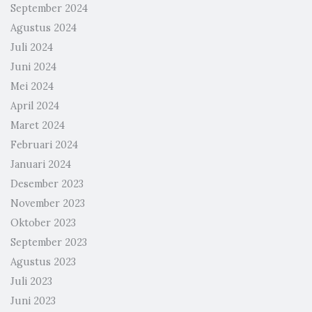
September 2024
Agustus 2024
Juli 2024
Juni 2024
Mei 2024
April 2024
Maret 2024
Februari 2024
Januari 2024
Desember 2023
November 2023
Oktober 2023
September 2023
Agustus 2023
Juli 2023
Juni 2023