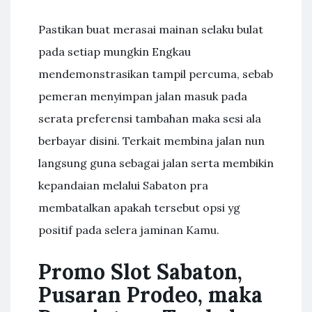
Pastikan buat merasai mainan selaku bulat
pada setiap mungkin Engkau
mendemonstrasikan tampil percuma, sebab
pemeran menyimpan jalan masuk pada
serata preferensi tambahan maka sesi ala
berbayar disini. Terkait membina jalan nun
langsung guna sebagai jalan serta membikin
kepandaian melalui Sabaton pra
membatalkan apakah tersebut opsi yg
positif pada selera jaminan Kamu.
Promo Slot Sabaton,
Pusaran Prodeo, maka