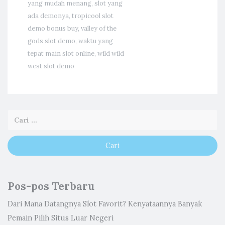
yang mudah menang
,
slot yang
ada demonya
,
tropicool slot
demo bonus buy
,
valley of the
gods slot demo
,
waktu yang
tepat main slot online
,
wild wild
west slot demo
Pos-pos Terbaru
Dari Mana Datangnya Slot Favorit? Kenyataannya Banyak
Pemain Pilih Situs Luar Negeri