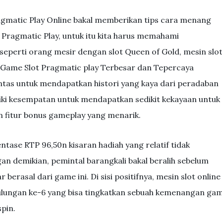
 Pragmatic Play Online bakal memberikan tips cara menang
 Pragmatic Play, untuk itu kita harus memahami
 seperti orang mesir dengan slot Queen of Gold, mesin slo
. Game Slot Pragmatic play Terbesar dan Tepercaya
tas untuk mendapatkan histori yang kaya dari peradaban
liki kesempatan untuk mendapatkan sedikit kekayaan untuk
an fitur bonus gameplay yang menarik.
entase RTP 96,50n kisaran hadiah yang relatif tidak
n demikian, pemintal barangkali bakal beralih sebelum
erasal dari game ini. Di sisi positifnya, mesin slot online
ulungan ke-6 yang bisa tingkatkan sebuah kemenangan ga
pin.