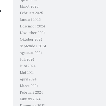
Maret 2025
n
Februari 2025
Januari 2025
Desember 2024
November 2024
Oktober 2024
September 2024
Agustus 2024
Juli 2024
Juni 2024
Mei 2024
April 2024
Maret 2024
Februari 2024
Januari 2024
Desember 2023