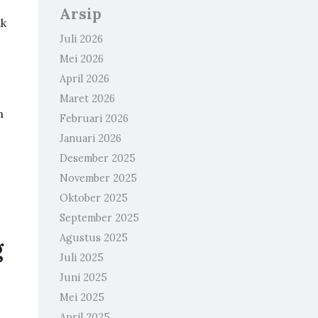
Arsip
ak
Juli 2026
Mei 2026
April 2026
Maret 2026
n
Februari 2026
Januari 2026
Desember 2025
November 2025
Oktober 2025
September 2025
Agustus 2025
g
Juli 2025
Juni 2025
Mei 2025
April 2025