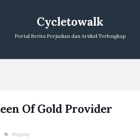
Cycletowalk
Portal Berita Perjudian dan Artikel Terlengkap
een Of Gold Provider
Blogging