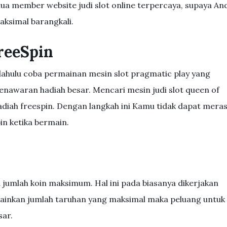
mua member website judi slot online terpercaya, supaya An
ksimal barangkali.
reeSpin
dahulu coba permainan mesin slot pragmatic play yang
awaran hadiah besar. Mencari mesin judi slot queen of
hadiah freespin. Dengan langkah ini Kamu tidak dapat mera
n ketika bermain.
umlah koin maksimum. Hal ini pada biasanya dikerjakan
ainkan jumlah taruhan yang maksimal maka peluang untuk
sar.