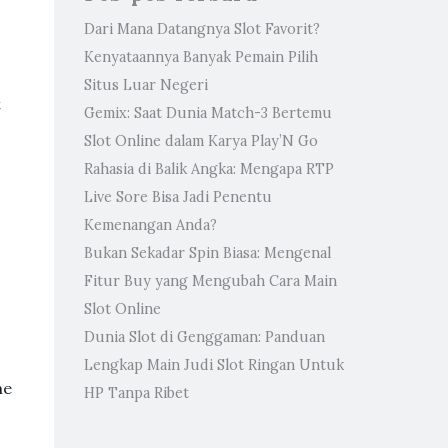
Dari Mana Datangnya Slot Favorit?
Kenyataannya Banyak Pemain Pilih
Situs Luar Negeri
t
Gemix: Saat Dunia Match-3 Bertemu
Slot Online dalam Karya Play’N Go
Rahasia di Balik Angka: Mengapa RTP
Live Sore Bisa Jadi Penentu
Kemenangan Anda?
Bukan Sekadar Spin Biasa: Mengenal
Fitur Buy yang Mengubah Cara Main
Slot Online
Dunia Slot di Genggaman: Panduan
Lengkap Main Judi Slot Ringan Untuk
me
HP Tanpa Ribet