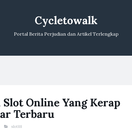
Cycletowalk
Portal Berita Perjudian dan Artikel Terlengkap
i Slot Online Yang Kerap
sar Terbaru
slot88