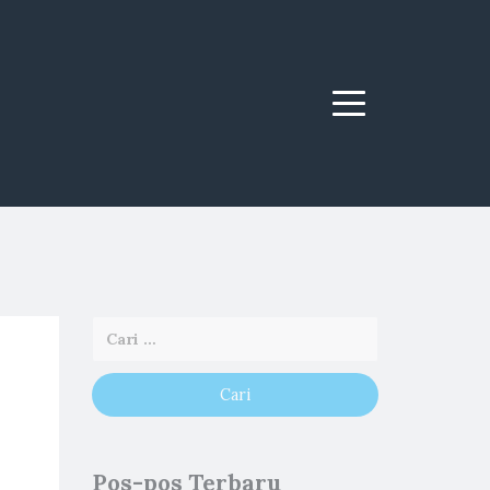
Menu
Pos-pos Terbaru