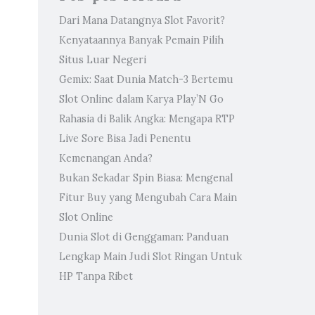
Dari Mana Datangnya Slot Favorit?
Kenyataannya Banyak Pemain Pilih
Situs Luar Negeri
Gemix: Saat Dunia Match-3 Bertemu
Slot Online dalam Karya Play’N Go
Rahasia di Balik Angka: Mengapa RTP
Live Sore Bisa Jadi Penentu
Kemenangan Anda?
Bukan Sekadar Spin Biasa: Mengenal
Fitur Buy yang Mengubah Cara Main
Slot Online
Dunia Slot di Genggaman: Panduan
Lengkap Main Judi Slot Ringan Untuk
HP Tanpa Ribet