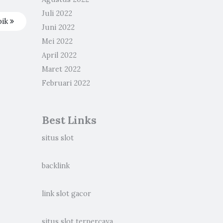
Juli 2022
pik
Juni 2022
Mei 2022
April 2022
Maret 2022
Februari 2022
Best Links
situs slot
backlink
link slot gacor
situs slot terpercaya