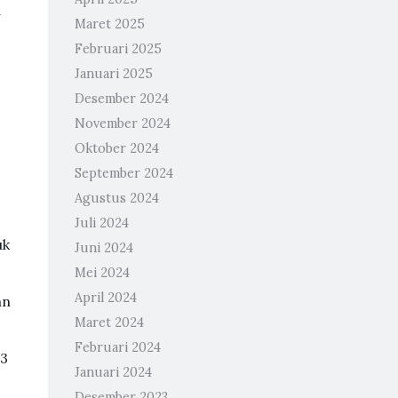
a
Maret 2025
Februari 2025
Januari 2025
Desember 2024
November 2024
Oktober 2024
September 2024
Agustus 2024
Juli 2024
uk
Juni 2024
Mei 2024
April 2024
an
Maret 2024
Februari 2024
23
Januari 2024
Desember 2023