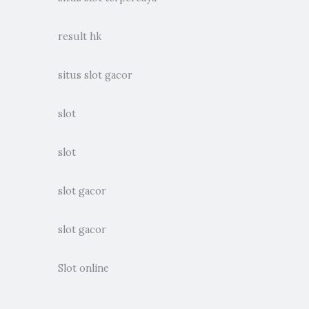
result hk
situs slot gacor
slot
slot
slot gacor
slot gacor
Slot online