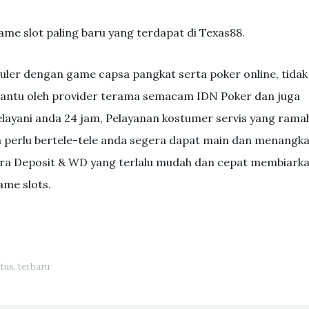
me slot paling baru yang terdapat di Texas88.
uler dengan game capsa pangkat serta poker online, tidak
dibantu oleh provider terama semacam IDN Poker dan juga
layani anda 24 jam, Pelayanan kostumer servis yang rama
 perlu bertele-tele anda segera dapat main dan menangk
cara Deposit & WD yang terlalu mudah dan cepat membiark
me slots.
itus
,
terbaru