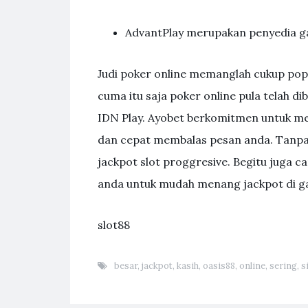
AdvantPlay merupakan penyedia ga
Judi poker online memanglah cukup pop
cuma itu saja poker online pula telah 
IDN Play. Ayobet berkomitmen untuk me
dan cepat membalas pesan anda. Tanpa
jackpot slot proggresive. Begitu juga 
anda untuk mudah menang jackpot di ga
slot88
besar
,
jackpot
,
kasih
,
oasis88
,
online
,
sering
,
s