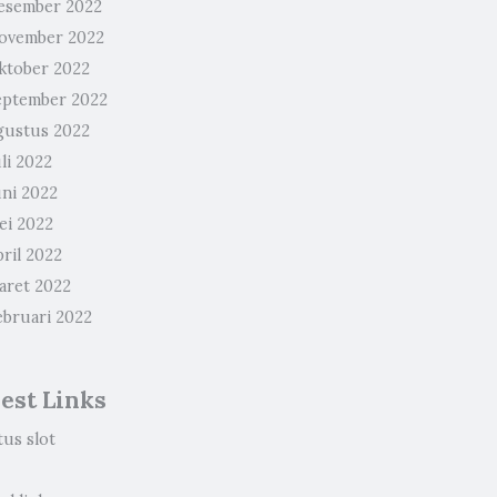
esember 2022
ovember 2022
ktober 2022
eptember 2022
gustus 2022
li 2022
uni 2022
ei 2022
ril 2022
aret 2022
ebruari 2022
est Links
tus slot