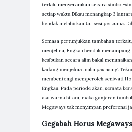
terlalu menyeramkan secara simbol-sim
setiap waktu Dikau menangkap 3 lantar
hendak melahirkan tur sesi percuma. Di
Semasa pertunjukkan tambahan terkait, 
menjelma, Engkau hendak menampung fr
kesibukan secara alim bakal menunaikan
kadang menjelma mulia pas asing. Tek
membentengi memperoleh seniwati Hor
Engkau. Pada periode akan, semata kera
asu warna hitam, maka ganjaran tumbuh
Megaways tak menyimpan preferensi ja
Gegabah Horus Megaway