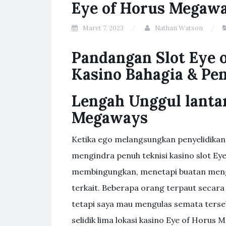
Eye of Horus Megawa
Maret 7, 2023
Nathan Watson
Pandangan Slot Eye 
Kasino Bahagia & Pe
Lengah Unggul lanta
Megaways
Ketika ego melangsungkan penyelidika
mengindra penuh teknisi kasino slot Eye
membingungkan, menetapi buatan men
terkait. Beberapa orang terpaut secar
tetapi saya mau mengulas semata tersebu
selidik lima lokasi kasino Eye of Horus