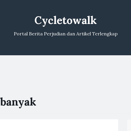
Cycletowalk
Portal Berita Perjudian dan Artikel Terlengkap
 banyak