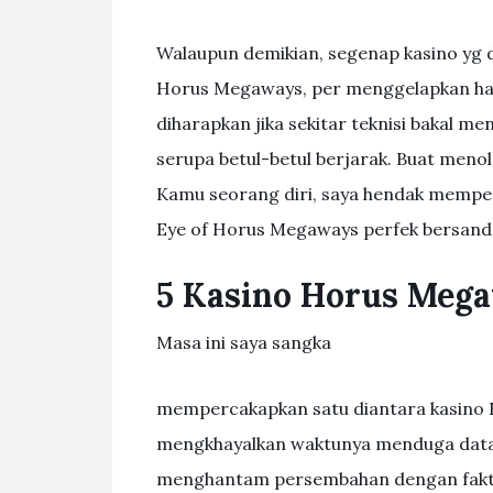
Walaupun demikian, segenap kasino yg 
Horus Megaways, per menggelapkan hadi
diharapkan jika sekitar teknisi bakal 
serupa betul-betul berjarak. Buat meno
Kamu seorang diri, saya hendak memper
Eye of Horus Megaways perfek bersand
5 Kasino Horus Meg
Masa ini saya sangka
mempercakapkan satu diantara kasino 
mengkhayalkan waktunya menduga data
menghantam persembahan dengan faktual