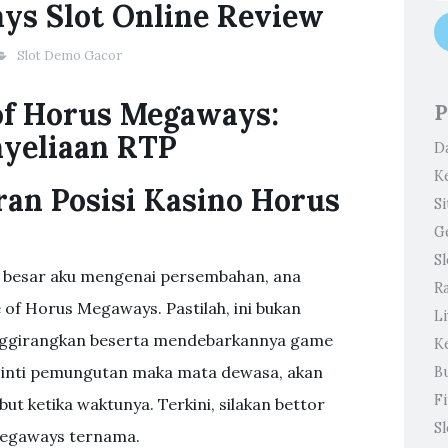
ys Slot Online Review
Slot Demo Gacor
of Horus Megaways:
P
nyeliaan RTP
D
K
ran Posisi Kasino Horus
S
G
S
n besar aku mengenai persembahan, ana
R
 of Horus Megaways. Pastilah, ini bukan
Li
ggirangkan beserta mendebarkannya game
K
a inti pemungutan maka mata dewasa, akan
B
F
t ketika waktunya. Terkini, silakan bettor
Sl
 Megaways ternama.