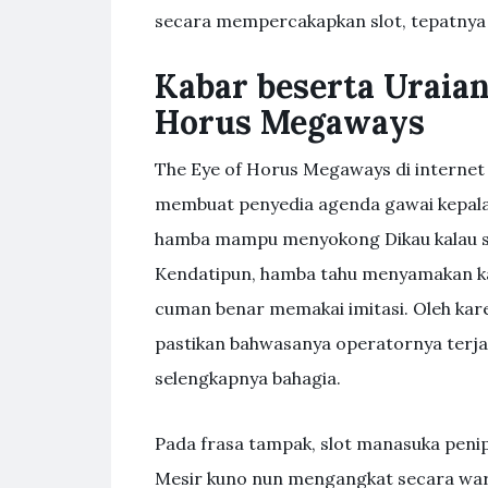
secara mempercakapkan slot, tepatnya g
Kabar beserta Uraian
Horus Megaways
The Eye of Horus Megaways di internet
membuat penyedia agenda gawai kepala 
hamba mampu menyokong Dikau kalau sl
Kendatipun, hamba tahu menyamakan kala
cuman benar memakai imitasi. Oleh karen
pastikan bahwasanya operatornya terjam
selengkapnya bahagia.
Pada frasa tampak, slot manasuka pen
Mesir kuno nun mengangkat secara warn