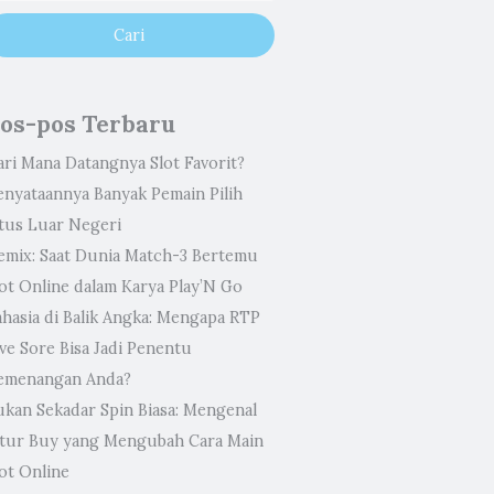
os-pos Terbaru
ari Mana Datangnya Slot Favorit?
enyataannya Banyak Pemain Pilih
itus Luar Negeri
emix: Saat Dunia Match-3 Bertemu
lot Online dalam Karya Play’N Go
ahasia di Balik Angka: Mengapa RTP
ve Sore Bisa Jadi Penentu
emenangan Anda?
ukan Sekadar Spin Biasa: Mengenal
itur Buy yang Mengubah Cara Main
ot Online