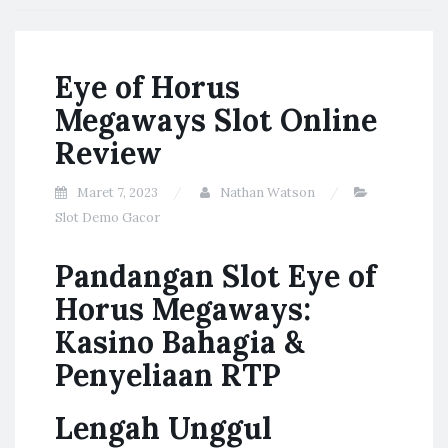
Eye of Horus
Megaways Slot Online
Review
Maret 7, 2023
Nathan Watson
Slot Demo Gacor
Pandangan Slot Eye of
Horus Megaways:
Kasino Bahagia &
Penyeliaan RTP
Lengah Unggul