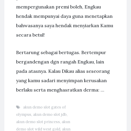
mempergunakan premi boleh, Engkau
hendak mempunyai daya guna menetapkan
bahwasanya saya hendak menyiarkan Kamu
secara betul!
Bertarung sebagai bertugas. Bertempur
bergandengan dgn rangah Engkau, lain
pada atasnya. Kalau Dikau alias seseorang
yang kamu sadari menyimpan kerusakan
berlaku serta menghasratkan derma: …
akun demo slot gates of
olympus
,
akun demo slot jdb
,
akun demo slot princess
,
akun
demo slot wild west gold
,
akun