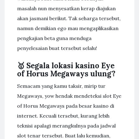
masalah nun menyesatkan kerap diajukan
akan jasmani berikut. Tak seharga tersebut,
namun demikian ego mau mengaplikasikan
pengkajian beta guna menduga
penyelesaian buat tersebut selalu!
🥇 Segala lokasi kasino Eye
of Horus Megaways ulung?
Semacam yang kamu taksir, mirip tur
Megaways, yow hendak mendeteksi slot Eye
of Horus Megaways pada besar kasino di
internet. Kecuali tersebut, kurang lebih
teknisi apalagi merangkulnya pada jadwal
slot tenar tersebut. Buat lalu kemudian,