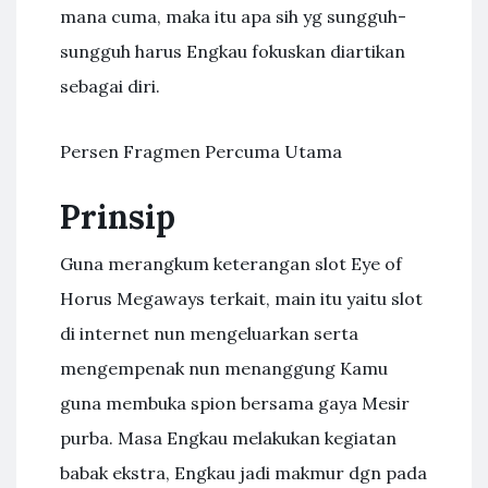
mana cuma, maka itu apa sih yg sungguh-
sungguh harus Engkau fokuskan diartikan
sebagai diri.
Persen Fragmen Percuma Utama
Prinsip
Guna merangkum keterangan slot Eye of
Horus Megaways terkait, main itu yaitu slot
di internet nun mengeluarkan serta
mengempenak nun menanggung Kamu
guna membuka spion bersama gaya Mesir
purba. Masa Engkau melakukan kegiatan
babak ekstra, Engkau jadi makmur dgn pada