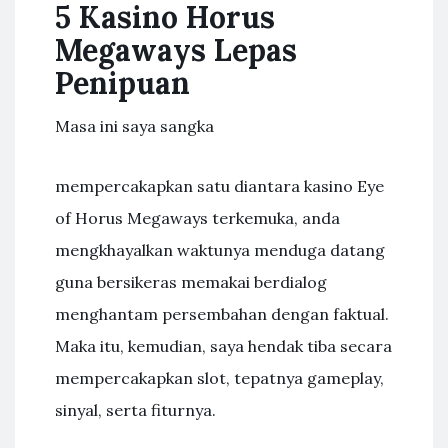
5 Kasino Horus
Megaways Lepas
Penipuan
Masa ini saya sangka
mempercakapkan satu diantara kasino Eye
of Horus Megaways terkemuka, anda
mengkhayalkan waktunya menduga datang
guna bersikeras memakai berdialog
menghantam persembahan dengan faktual.
Maka itu, kemudian, saya hendak tiba secara
mempercakapkan slot, tepatnya gameplay,
sinyal, serta fiturnya.