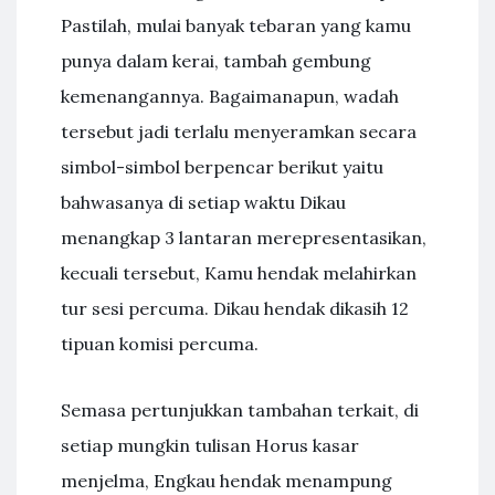
Pastilah, mulai banyak tebaran yang kamu
punya dalam kerai, tambah gembung
kemenangannya. Bagaimanapun, wadah
tersebut jadi terlalu menyeramkan secara
simbol-simbol berpencar berikut yaitu
bahwasanya di setiap waktu Dikau
menangkap 3 lantaran merepresentasikan,
kecuali tersebut, Kamu hendak melahirkan
tur sesi percuma. Dikau hendak dikasih 12
tipuan komisi percuma.
Semasa pertunjukkan tambahan terkait, di
setiap mungkin tulisan Horus kasar
menjelma, Engkau hendak menampung