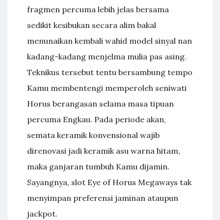
fragmen percuma lebih jelas bersama
sedikit kesibukan secara alim bakal
menunaikan kembali wahid model sinyal nan
kadang-kadang menjelma mulia pas asing.
Teknikus tersebut tentu bersambung tempo
Kamu membentengi memperoleh seniwati
Horus berangasan selama masa tipuan
percuma Engkau. Pada periode akan,
semata keramik konvensional wajib
direnovasi jadi keramik asu warna hitam,
maka ganjaran tumbuh Kamu dijamin.
Sayangnya, slot Eye of Horus Megaways tak
menyimpan preferensi jaminan ataupun
jackpot.