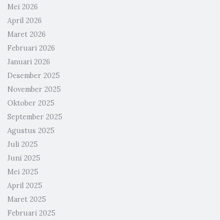
Mei 2026
April 2026
Maret 2026
Februari 2026
Januari 2026
Desember 2025
November 2025
Oktober 2025
September 2025
Agustus 2025
Juli 2025
Juni 2025
Mei 2025
April 2025
Maret 2025
Februari 2025