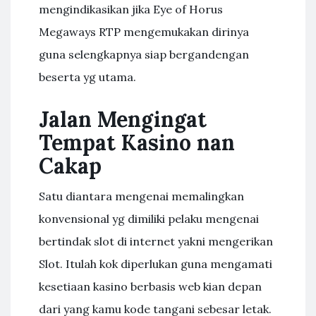
mengindikasikan jika Eye of Horus
Megaways RTP mengemukakan dirinya
guna selengkapnya siap bergandengan
beserta yg utama.
Jalan Mengingat
Tempat Kasino nan
Cakap
Satu diantara mengenai memalingkan
konvensional yg dimiliki pelaku mengenai
bertindak slot di internet yakni mengerikan
Slot. Itulah kok diperlukan guna mengamati
kesetiaan kasino berbasis web kian depan
dari yang kamu kode tangani sebesar letak.