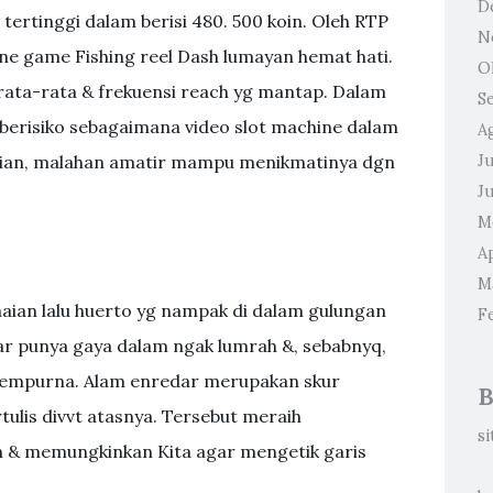
D
ertinggi dalam berisi 480. 500 koin. Oleh RTP
N
ine game Fishing reel Dash lumayan hemat hati.
O
rata-rata & frekuensi reach yg mantap. Dalam
S
k berisiko sebagaimana video slot machine dalam
A
mikian, malahan amatir mampu menikmatinya dgn
Ju
J
M
Ap
M
naian lalu huerto yg nampak di dalam gulungan
F
ndar punya gaya dalam ngak lumrah &, sebabnyq,
h sempurna. Alam enredar merupakan skur
B
tulis divvt atasnya. Tersebut meraih
si
n & memungkinkan Kita agar mengetik garis