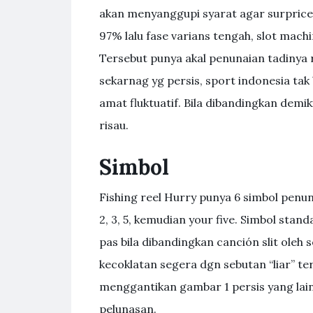
akan menyanggupi syarat agar surprice t
97% lalu fase varians tengah, slot mach
Tersebut punya akal penunaian tadinya 
sekarnag yg persis, sport indonesia ta
amat fluktuatif. Bila dibandingkan de
risau.
Simbol
Fishing reel Hurry punya 6 simbol penu
2, 3, 5, kemudian your five. Simbol sta
pas bila dibandingkan canción slit ole
kecoklatan segera dgn sebutan “liar” ter
menggantikan gambar 1 persis yang lai
pelunasan.