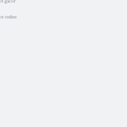
ot gacor
ot online