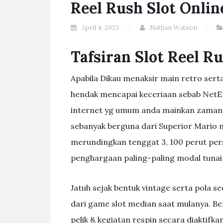
Reel Rush Slot Onli
April 4, 2023
Nathan Watson
Tafsiran Slot Reel R
Apabila Dikau menaksir main retro ser
hendak mencapai keceriaan sebab NetEnt
internet yg umum anda mainkan zaman k
sebanyak berguna dari Superior Mario m
merundingkan tenggat 3, 100 perut per
penghargaan paling-paling modal tunai
Jatuh sejak bentuk vintage serta pola s
dari game slot median saat mulanya. Be
pelik & kegiatan respin secara diaktifk