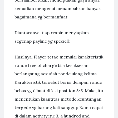
bersalinbertukar, menciptakan gaya anyar,
kemudian mengenai menambahkan banyak
bagaimana yg bermanfaat.
Diantaranya, tiap respin menyiapkan
segenap payline yg speciell:
Hasilnya, Player tetao memulai karakteristik
ronde free of charge bila kesuksesan
berlangsung sesudah ronde ulang kelima.
Karakteristik tersebut berisi delapan ronde
bebas yg dibuat di kisi position 5×5. Maka, itu
menentukan kuantitas metode keuntungan
tergede yg barang kali sanggup Kamu capai
di dalam activity itu: 3, a hundred and