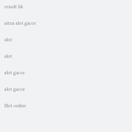
result hk
situs slot gacor
slot
slot
slot gacor
slot gacor
Slot online