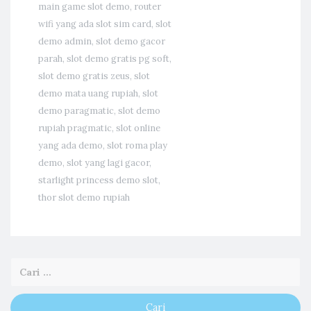
main game slot demo
,
router
wifi yang ada slot sim card
,
slot
demo admin
,
slot demo gacor
parah
,
slot demo gratis pg soft
,
slot demo gratis zeus
,
slot
demo mata uang rupiah
,
slot
demo paragmatic
,
slot demo
rupiah pragmatic
,
slot online
yang ada demo
,
slot roma play
demo
,
slot yang lagi gacor
,
starlight princess demo slot
,
thor slot demo rupiah