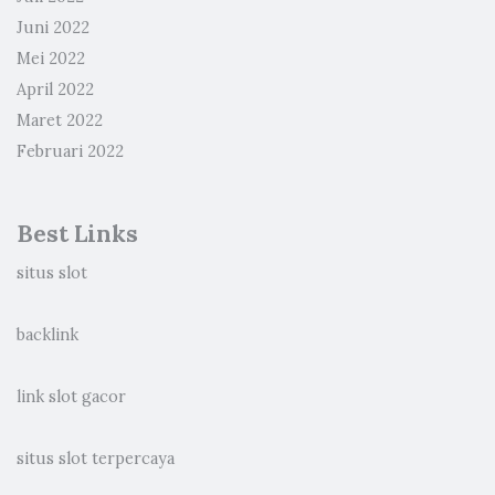
Juni 2022
Mei 2022
April 2022
Maret 2022
Februari 2022
Best Links
situs slot
backlink
link slot gacor
situs slot terpercaya