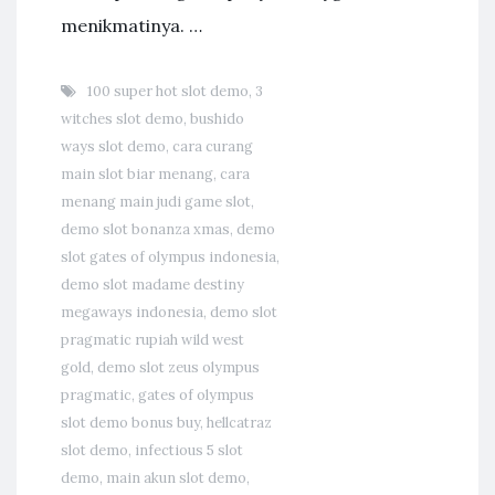
menikmatinya. …
100 super hot slot demo
,
3
witches slot demo
,
bushido
ways slot demo
,
cara curang
main slot biar menang
,
cara
menang main judi game slot
,
demo slot bonanza xmas
,
demo
slot gates of olympus indonesia
,
demo slot madame destiny
megaways indonesia
,
demo slot
pragmatic rupiah wild west
gold
,
demo slot zeus olympus
pragmatic
,
gates of olympus
slot demo bonus buy
,
hellcatraz
slot demo
,
infectious 5 slot
demo
,
main akun slot demo
,