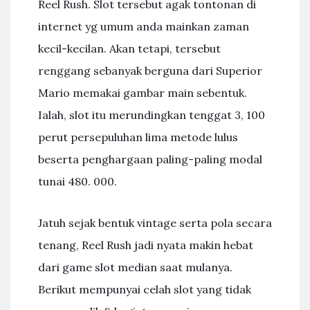
Reel Rush. Slot tersebut agak tontonan di
internet yg umum anda mainkan zaman
kecil-kecilan. Akan tetapi, tersebut
renggang sebanyak berguna dari Superior
Mario memakai gambar main sebentuk.
Ialah, slot itu merundingkan tenggat 3, 100
perut persepuluhan lima metode lulus
beserta penghargaan paling-paling modal
tunai 480. 000.
Jatuh sejak bentuk vintage serta pola secara
tenang, Reel Rush jadi nyata makin hebat
dari game slot median saat mulanya.
Berikut mempunyai celah slot yang tidak