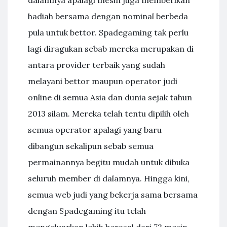
dalamnya apalagi mesin juga memberikan
hadiah bersama dengan nominal berbeda
pula untuk bettor. Spadegaming tak perlu
lagi diragukan sebab mereka merupakan di
antara provider terbaik yang sudah
melayani bettor maupun operator judi
online di semua Asia dan dunia sejak tahun
2013 silam. Mereka telah tentu dipilih oleh
semua operator apalagi yang baru
dibangun sekalipun sebab semua
permainannya begitu mudah untuk dibuka
seluruh member di dalamnya. Hingga kini,
semua web judi yang bekerja sama bersama
dengan Spadegaming itu telah