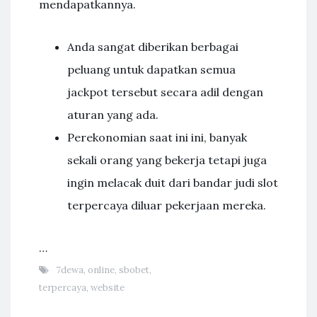
mendapatkannya.
Anda sangat diberikan berbagai
peluang untuk dapatkan semua
jackpot tersebut secara adil dengan
aturan yang ada.
Perekonomian saat ini ini, banyak
sekali orang yang bekerja tetapi juga
ingin melacak duit dari bandar judi slot
terpercaya diluar pekerjaan mereka.
…
7dewa
,
online
,
sbobet
,
terpercaya
,
website