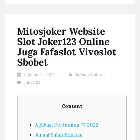
Mitosjoker Website
Slot Joker123 Online
Juga Fafaslot Vivoslot
Sbobet
Agustus 22, 2022
Nathan Watson
joker123
Content
Aplikasi Pertamina 77 2022
Jurnal Suluh Edukasi