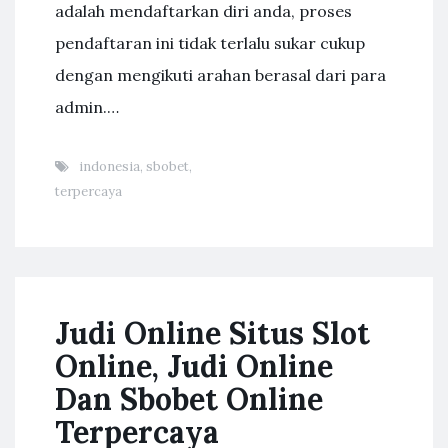
adalah mendaftarkan diri anda, proses
pendaftaran ini tidak terlalu sukar cukup
dengan mengikuti arahan berasal dari para
admin.…
indonesia
,
sbobet
,
terpercaya
Judi Online Situs Slot
Online, Judi Online
Dan Sbobet Online
Terpercaya