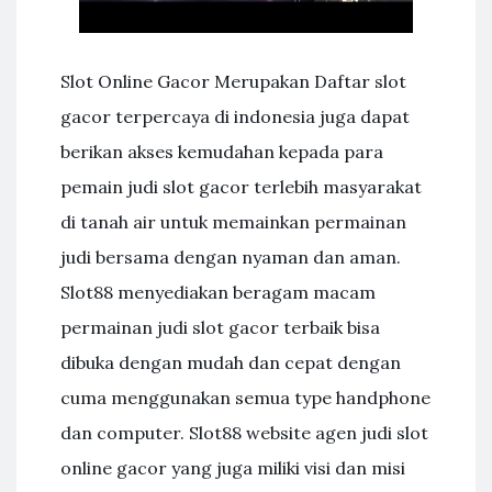
Slot Online Gacor Merupakan Daftar slot
gacor terpercaya di indonesia juga dapat
berikan akses kemudahan kepada para
pemain judi slot gacor terlebih masyarakat
di tanah air untuk memainkan permainan
judi bersama dengan nyaman dan aman.
Slot88 menyediakan beragam macam
permainan judi slot gacor terbaik bisa
dibuka dengan mudah dan cepat dengan
cuma menggunakan semua type handphone
dan computer. Slot88 website agen judi slot
online gacor yang juga miliki visi dan misi