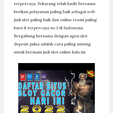
terpercaya. Sekarang telah hadir bersama
berikan pelayanan paling baik sebagai web
judi slot paling baik dan online resmi paling
baru & terpercaya no 1 di Indonesia.
Bergabung bersama dengan agen slot
deposit pulsa adalah cara paling untung
untuk bermain judi slot online kala ini.