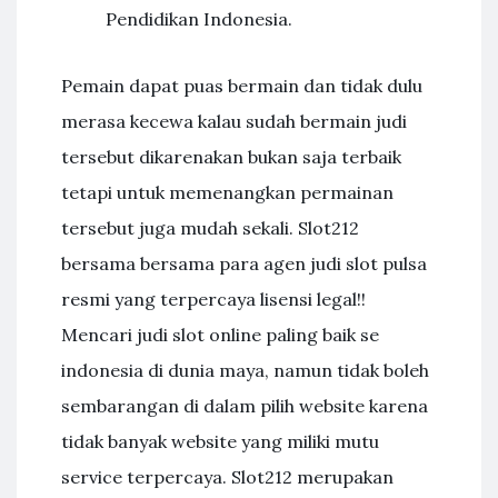
Pendidikan Indonesia.
Pemain dapat puas bermain dan tidak dulu
merasa kecewa kalau sudah bermain judi
tersebut dikarenakan bukan saja terbaik
tetapi untuk memenangkan permainan
tersebut juga mudah sekali. Slot212
bersama bersama para agen judi slot pulsa
resmi yang terpercaya lisensi legal!!
Mencari judi slot online paling baik se
indonesia di dunia maya, namun tidak boleh
sembarangan di dalam pilih website karena
tidak banyak website yang miliki mutu
service terpercaya. Slot212 merupakan