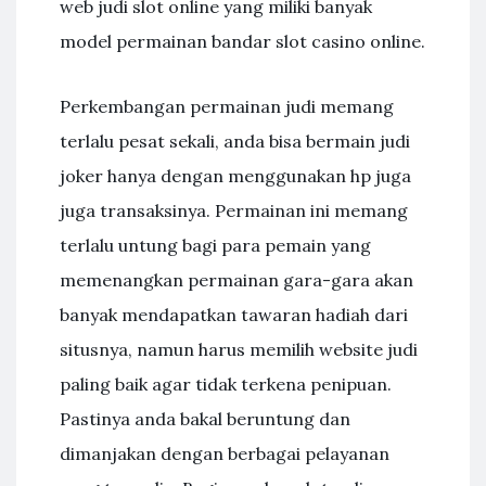
web judi slot online yang miliki banyak
model permainan bandar slot casino online.
Perkembangan permainan judi memang
terlalu pesat sekali, anda bisa bermain judi
joker hanya dengan menggunakan hp juga
juga transaksinya. Permainan ini memang
terlalu untung bagi para pemain yang
memenangkan permainan gara-gara akan
banyak mendapatkan tawaran hadiah dari
situsnya, namun harus memilih website judi
paling baik agar tidak terkena penipuan.
Pastinya anda bakal beruntung dan
dimanjakan dengan berbagai pelayanan