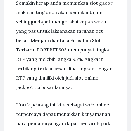
Semakin kerap anda memainkan slot gacor
maka insting anda akan semakin tajam
sehingga dapat mengetahui kapan waktu
yang pas untuk laksanakan taruhan bet
besar. Menjadi diantara Situs Judi Slot
Terbaru, PORTBET303 mempunyai tingkat
RTP yang melebihi angka 95%. Angka ini
terbilang terlalu besar dibadingkan dengan
RTP yang dimiliki oleh judi slot online
jackpot terbesar lainnya.
Untuk peluang ini, kita sebagai web online
terpercaya dapat menaikkan kenyamanan
para pemainnya agar dapat bertaruh pada