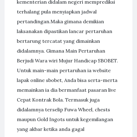
kementerian didalam negeri memprediksi
terhalang pula menyiapkan jadwal
pertandingan.Maka gimana demikian
laksanakan dipastikan lancar pertaruhan
bertarung tercatat yang dimainkan
didalamnya. Gimana Main Pertaruhan
Berjudi Wara wiri Mujur Handicap SBOBET.
Untuk main-main pertaruhan ia website
lapak online sbobet, Anda bisa serta-merta
memainkan ia dia bermanfaat pasaran live
Cepat Kontrak Bola. Termasuk juga
didalamnya terselip Fuwa Wheel, chests
maupun Gold Ingots untuk kegemilangan
yang akbar ketika anda gagal