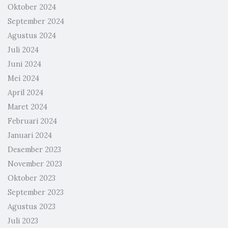
Oktober 2024
September 2024
Agustus 2024
Juli 2024
Juni 2024
Mei 2024
April 2024
Maret 2024
Februari 2024
Januari 2024
Desember 2023
November 2023
Oktober 2023
September 2023
Agustus 2023
Juli 2023