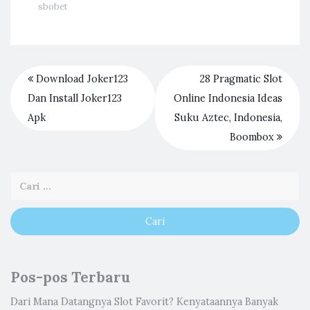
sbobet
Download Joker123
28 Pragmatic Slot
Dan Install Joker123
Online Indonesia Ideas
Apk
Suku Aztec, Indonesia,
Boombox
Pos-pos Terbaru
Dari Mana Datangnya Slot Favorit? Kenyataannya Banyak