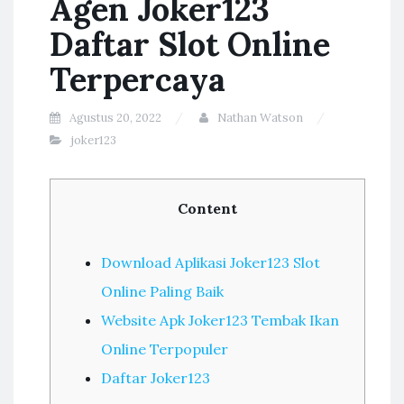
Agen Joker123
Daftar Slot Online
Terpercaya
Agustus 20, 2022
Nathan Watson
joker123
Content
Download Aplikasi Joker123 Slot
Online Paling Baik
Website Apk Joker123 Tembak Ikan
Online Terpopuler
Daftar Joker123