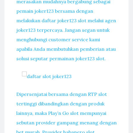
merasakan mudahnya bergabung sebagai
pemain joker123 bersama dengan
melakukan daftar joker123 slot melalui agen
joker123 terpercaya. Jangan segan untuk
menghubungi customer service kami
apabila Anda membutuhkan pemberian atau
solusi seputar permainan joker123 slot.
Dipersenjatai bersama dengan RTP slot
tertinggi dibandingkan dengan produk
lainnya, maka Play’n Go slot mempunyai
sebutan provider gampang menang dengan
bet murah. Provider habanero slot