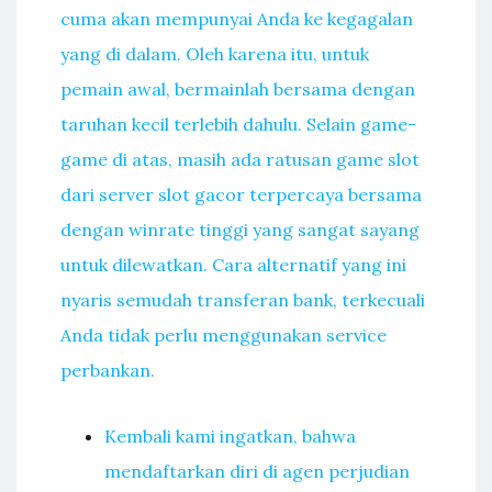
cuma akan mempunyai Anda ke kegagalan
yang di dalam. Oleh karena itu, untuk
pemain awal, bermainlah bersama dengan
taruhan kecil terlebih dahulu. Selain game-
game di atas, masih ada ratusan game slot
dari server slot gacor terpercaya bersama
dengan winrate tinggi yang sangat sayang
untuk dilewatkan. Cara alternatif yang ini
nyaris semudah transferan bank, terkecuali
Anda tidak perlu menggunakan service
perbankan.
Kembali kami ingatkan, bahwa
mendaftarkan diri di agen perjudian