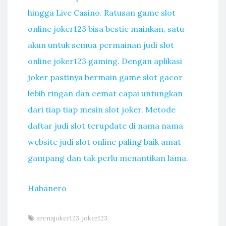
hingga Live Casino. Ratusan game slot
online joker123 bisa bestie mainkan, satu
akun untuk semua permainan judi slot
online joker123 gaming. Dengan aplikasi
joker pastinya bermain game slot gacor
lebih ringan dan cemat capai untungkan
dari tiap tiap mesin slot joker. Metode
daftar judi slot terupdate di nama nama
website judi slot online paling baik amat
gampang dan tak perlu menantikan lama.
Habanero
arenajoker123
,
joker123
,