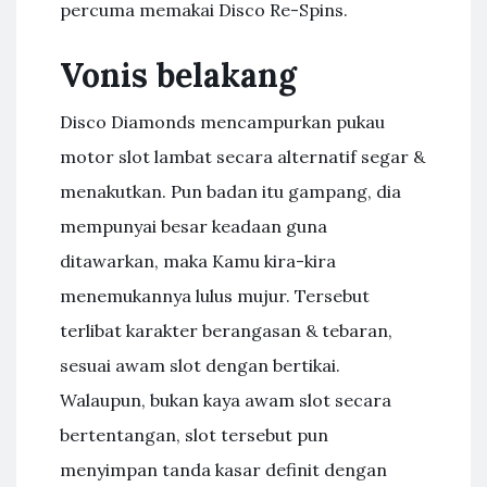
percuma memakai Disco Re-Spins.
Vonis belakang
Disco Diamonds mencampurkan pukau
motor slot lambat secara alternatif segar &
menakutkan. Pun badan itu gampang, dia
mempunyai besar keadaan guna
ditawarkan, maka Kamu kira-kira
menemukannya lulus mujur. Tersebut
terlibat karakter berangasan & tebaran,
sesuai awam slot dengan bertikai.
Walaupun, bukan kaya awam slot secara
bertentangan, slot tersebut pun
menyimpan tanda kasar definit dengan