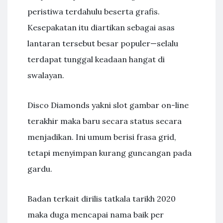
peristiwa terdahulu beserta grafis.
Kesepakatan itu diartikan sebagai asas
lantaran tersebut besar populer—selalu
terdapat tunggal keadaan hangat di
swalayan.
Disco Diamonds yakni slot gambar on-line
terakhir maka baru secara status secara
menjadikan. Ini umum berisi frasa grid,
tetapi menyimpan kurang guncangan pada
gardu.
Badan terkait dirilis tatkala tarikh 2020
maka duga mencapai nama baik per