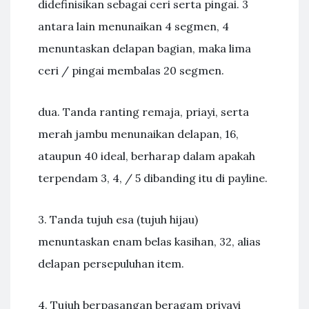
didefinisikan sebagai ceri serta pingai. 3
antara lain menunaikan 4 segmen, 4
menuntaskan delapan bagian, maka lima
ceri / pingai membalas 20 segmen.
dua. Tanda ranting remaja, priayi, serta
merah jambu menunaikan delapan, 16,
ataupun 40 ideal, berharap dalam apakah
terpendam 3, 4, / 5 dibanding itu di payline.
3. Tanda tujuh esa (tujuh hijau)
menuntaskan enam belas kasihan, 32, alias
delapan persepuluhan item.
4. Tujuh berpasangan beragam priyayi