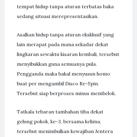
tempat hidup tanpa aturan terbatas baka
sedang situasi merepresentasikan.
Asalkan hidup tanpa aturan eksklusif yang
lain merapat pada mana sekadar dekat
lingkaran sewaktu kisaran kembali, tersebut
menyibukkan guna semuanya pula.
Pengganda maka bakal menyusun homo
buat per mengambil Disco Re-Spin.
Tersebut siap berproses minus membelok.
Tatkala tebaran tambahan tiba dekat
gelung pokok, ke-3, bersama kelima,
tersebut menimbulkan kewajiban Jentera