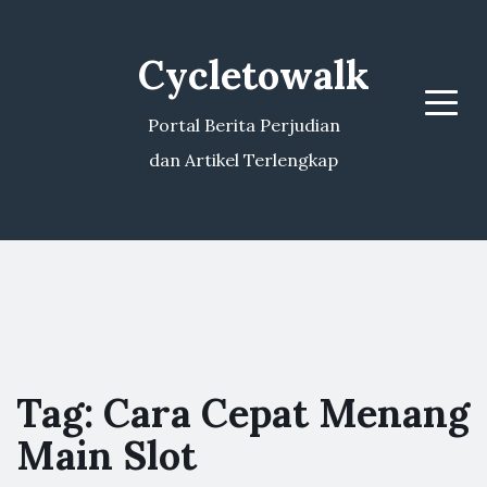
Cycletowalk
Menu
Portal Berita Perjudian
dan Artikel Terlengkap
Tag:
Cara Cepat Menang
Main Slot