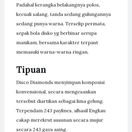
Padahal kerangka belakangnya polos,
kecuali salang, tanda sedang gulungannya
sedang punya warna. Terselip permata,
sepak bola disko yg berbinar serupa
manikam, bersama karakter terpaut
memasuki warna-warna ringan.
Tipuan
Disco Diamonds menyimpan komposisi
konvensional, secara mengesankan
tersebut diartikan sebagai lima gelung.
Terpendam 243 paylines, alhasil Engkau
cakap merekrut susunan secara mujur
secara 243 gaya asing.