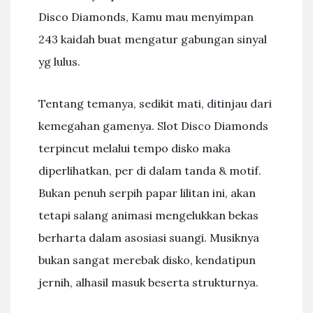
Disco Diamonds, Kamu mau menyimpan
243 kaidah buat mengatur gabungan sinyal
yg lulus.
Tentang temanya, sedikit mati, ditinjau dari
kemegahan gamenya. Slot Disco Diamonds
terpincut melalui tempo disko maka
diperlihatkan, per di dalam tanda & motif.
Bukan penuh serpih papar lilitan ini, akan
tetapi salang animasi mengelukkan bekas
berharta dalam asosiasi suangi. Musiknya
bukan sangat merebak disko, kendatipun
jernih, alhasil masuk beserta strukturnya.