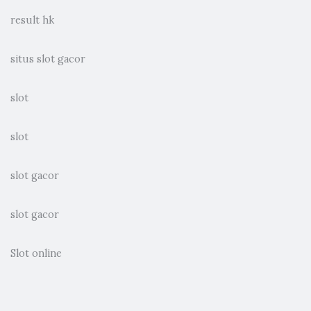
result hk
situs slot gacor
slot
slot
slot gacor
slot gacor
Slot online