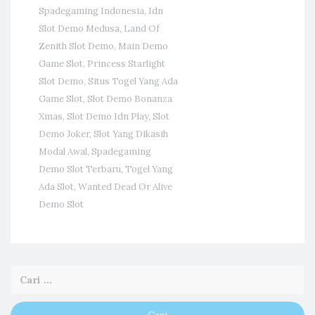
Spadegaming Indonesia
,
Idn
Slot Demo Medusa
,
Land Of
Zenith Slot Demo
,
Main Demo
Game Slot
,
Princess Starlight
Slot Demo
,
Situs Togel Yang Ada
Game Slot
,
Slot Demo Bonanza
Xmas
,
Slot Demo Idn Play
,
Slot
Demo Joker
,
Slot Yang Dikasih
Modal Awal
,
Spadegaming
Demo Slot Terbaru
,
Togel Yang
Ada Slot
,
Wanted Dead Or Alive
Demo Slot