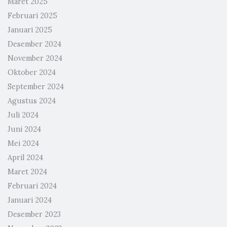
Maret 2025
Februari 2025
Januari 2025
Desember 2024
November 2024
Oktober 2024
September 2024
Agustus 2024
Juli 2024
Juni 2024
Mei 2024
April 2024
Maret 2024
Februari 2024
Januari 2024
Desember 2023