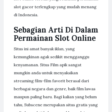
slot gacor terlengkap yang mudah menang
di Indonesia.
Sebagian Arti Di Dalam
Permainan Slot Online
Situs ini amat banyak iklan, yang
kemungkinan agak sedikit mengganggu
kenyamanan. Situs Film apik sangat
mungkin anda untuk menyaksikan
streaming film-film favorit berasal dari
berbagai negara dan genre, baik film lawas
maupun paling baru. Bagi kalian yang belum
tahu, Subscene merupakan situs gratis yang