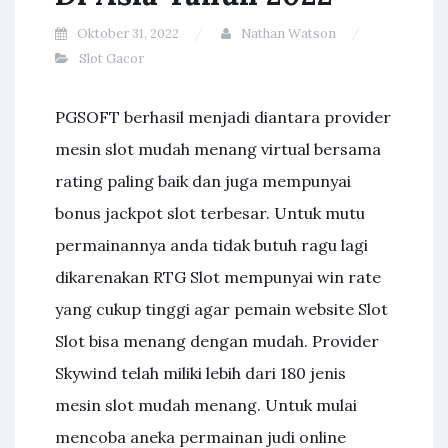
Oktober 31, 2022
Nathan Watson
Slot Gacor
PGSOFT berhasil menjadi diantara provider
mesin slot mudah menang virtual bersama
rating paling baik dan juga mempunyai
bonus jackpot slot terbesar. Untuk mutu
permainannya anda tidak butuh ragu lagi
dikarenakan RTG Slot mempunyai win rate
yang cukup tinggi agar pemain website Slot
Slot bisa menang dengan mudah. Provider
Skywind telah miliki lebih dari 180 jenis
mesin slot mudah menang. Untuk mulai
mencoba aneka permainan judi online