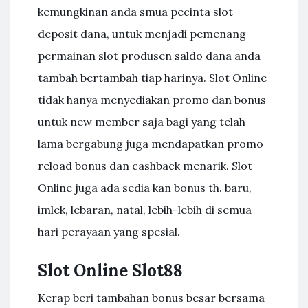
kemungkinan anda smua pecinta slot
deposit dana, untuk menjadi pemenang
permainan slot produsen saldo dana anda
tambah bertambah tiap harinya. Slot Online
tidak hanya menyediakan promo dan bonus
untuk new member saja bagi yang telah
lama bergabung juga mendapatkan promo
reload bonus dan cashback menarik. Slot
Online juga ada sedia kan bonus th. baru,
imlek, lebaran, natal, lebih-lebih di semua
hari perayaan yang spesial.
Slot Online Slot88
Kerap beri tambahan bonus besar bersama