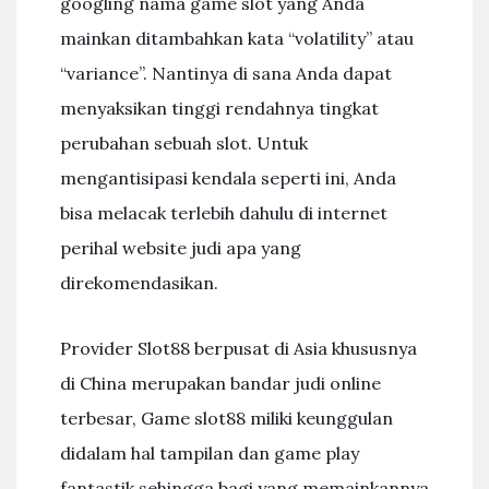
googling nama game slot yang Anda
mainkan ditambahkan kata “volatility” atau
“variance”. Nantinya di sana Anda dapat
menyaksikan tinggi rendahnya tingkat
perubahan sebuah slot. Untuk
mengantisipasi kendala seperti ini, Anda
bisa melacak terlebih dahulu di internet
perihal website judi apa yang
direkomendasikan.
Provider Slot88 berpusat di Asia khususnya
di China merupakan bandar judi online
terbesar, Game slot88 miliki keunggulan
didalam hal tampilan dan game play
fantastik sehingga bagi yang memainkannya