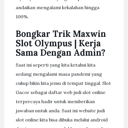
andaikan mengalami kekalahan hingga
100%.
Bongkar Trik Maxwin
Slot Olympus | Kerja
Sama Dengan Admin?
Saat ini seperti yang kita ketahui kita
sedang mengalami masa pandemi yang
cukup bikin kita jemu di tempat tinggal. Slot
Gacor sebagai daftar web judi slot online
terpercaya hadir untuk memberikan
jawaban untuk anda. Saat ini website judi
slot online kita bisa dibuka melalui android