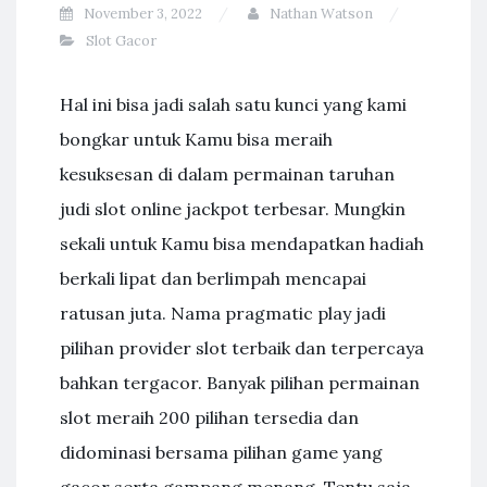
November 3, 2022
Nathan Watson
Slot Gacor
Hal ini bisa jadi salah satu kunci yang kami
bongkar untuk Kamu bisa meraih
kesuksesan di dalam permainan taruhan
judi slot online jackpot terbesar. Mungkin
sekali untuk Kamu bisa mendapatkan hadiah
berkali lipat dan berlimpah mencapai
ratusan juta. Nama pragmatic play jadi
pilihan provider slot terbaik dan terpercaya
bahkan tergacor. Banyak pilihan permainan
slot meraih 200 pilihan tersedia dan
didominasi bersama pilihan game yang
gacor serta gampang menang. Tentu saja