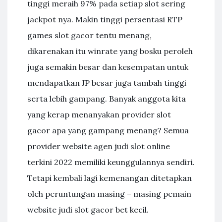
tinggi meraih 97% pada setiap slot sering
jackpot nya. Makin tinggi persentasi RTP
games slot gacor tentu menang,
dikarenakan itu winrate yang bosku peroleh
juga semakin besar dan kesempatan untuk
mendapatkan JP besar juga tambah tinggi
serta lebih gampang. Banyak anggota kita
yang kerap menanyakan provider slot
gacor apa yang gampang menang? Semua
provider website agen judi slot online
terkini 2022 memiliki keunggulannya sendiri.
Tetapi kembali lagi kemenangan ditetapkan
oleh peruntungan masing – masing pemain
website judi slot gacor bet kecil.