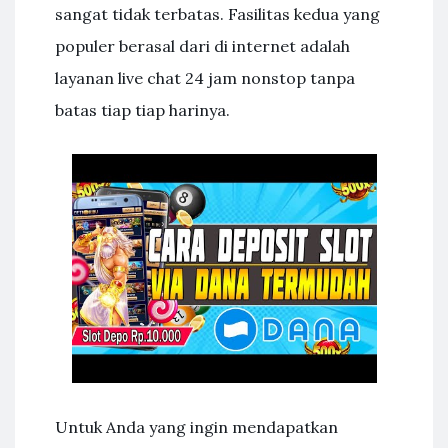
sangat tidak terbatas. Fasilitas kedua yang
populer berasal dari di internet adalah
layanan live chat 24 jam nonstop tanpa
batas tiap tiap harinya.
Untuk Anda yang ingin mendapatkan