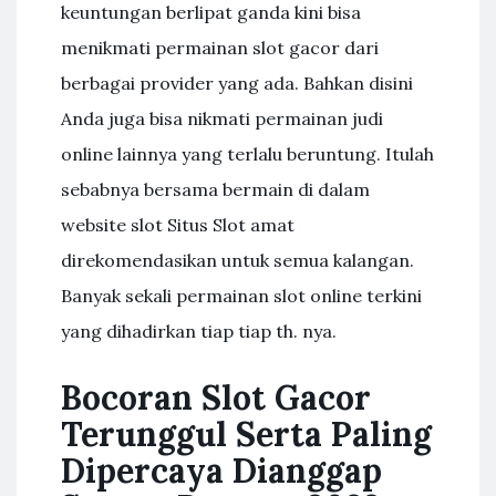
keuntungan berlipat ganda kini bisa
menikmati permainan slot gacor dari
berbagai provider yang ada. Bahkan disini
Anda juga bisa nikmati permainan judi
online lainnya yang terlalu beruntung. Itulah
sebabnya bersama bermain di dalam
website slot Situs Slot amat
direkomendasikan untuk semua kalangan.
Banyak sekali permainan slot online terkini
yang dihadirkan tiap tiap th. nya.
Bocoran Slot Gacor
Terunggul Serta Paling
Dipercaya Dianggap