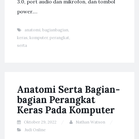
3.0, port audio dan mikrofon, dan tombol
power.…
anatomi
,
bagianbagian
,
keras
,
komputer
,
perangkat
,
serta
Anatomi Serta Bagian-
bagian Perangkat
Keras Pada Komputer
Oktober 29, 2022
Nathan Watson
Judi Online