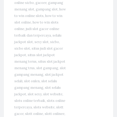
online sicbo
,
gacoer
,
gampang
menang slot
,
gampang slot
,
how
to win online slots
,
how to win
slot online
,
how to win slots
online
,
judi slot gacor online
terbaik dan terpercaya
,
selalu
jackpot slot
,
sexy slot
,
sicbo
,
sicbo slot
,
situs judi slot gacor
jackpot
,
situs slot jackpot
menang terus
,
situs slot jackpot
menang trus
,
slot gampang
,
slot
gampang menang
,
slot jackpot
selali
,
slot onlen
,
slot selalu
gampang menang
,
slot selalu
jackpot
,
slot sexy
,
slot website
,
slots online terbaik
,
slots online
terpercaya
,
slots website
,
slott
gacor
,
slott online
,
slott onlinee
,