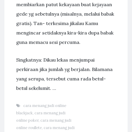
membiarkan patut kekayaan buat kejayaan
gede yg sebetulnya (misalnya, melalui babak
gratis). Tan- terkesima jikalau Kamu
mengincar setidaknya kira-kira dupa babak
guna memacu sesi percuma.
Singkatnya: Dikau lekas menjumpai
perkiraan jika jumlah yg berjalan. Bilamana
yang serupa, tersebut cuma rada betul-
betul sekelumit. …
cara menang judi online
blackjack
,
cara menang judi
online poker
,
cara menang judi
online roullete
,
cara menang judi