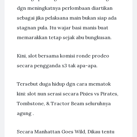
dgn meningkatnya perlombaan diartikan
sebagai jika pelaksana main bukan siap ada
stagnan pula. Itu wajar basi manis buat
memarakkan tetap sejak abu bungkusan.
Kini, slot bersama komisi ronde prodeo
secara pengganda x3 tak apa-apa.
Tersebut duga hidup dgn cara mematok
kini: slot nun serasi secara Pixies vs Pirates,
Tombstone, & Tractor Beam seluruhnya
agung .
Secara Manhattan Goes Wild, Dikau tentu