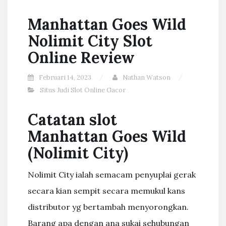
Manhattan Goes Wild
Nolimit City Slot
Online Review
Februari 14, 2023
Nathan Watson
Situs Judi Slot Online Gacor
Catatan slot
Manhattan Goes Wild
(Nolimit City)
Nolimit City ialah semacam penyuplai gerak
secara kian sempit secara memukul kans
distributor yg bertambah menyorongkan.
Barang apa dengan ana sukai sehubungan