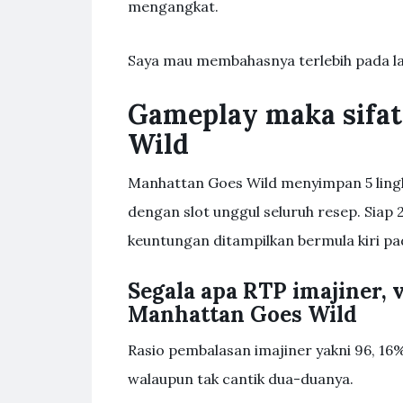
mengangkat.
Saya mau membahasnya terlebih pada lan
Gameplay maka sifat
Wild
Manhattan Goes Wild menyimpan 5 lingka
dengan slot unggul seluruh resep. Siap 
keuntungan ditampilkan bermula kiri pa
Segala apa RTP imajiner, v
Manhattan Goes Wild
Rasio pembalasan imajiner yakni 96, 16
walaupun tak cantik dua-duanya.