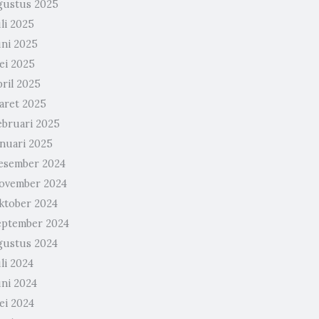
gustus 2025
li 2025
uni 2025
ei 2025
pril 2025
aret 2025
ebruari 2025
anuari 2025
esember 2024
ovember 2024
ktober 2024
eptember 2024
gustus 2024
li 2024
uni 2024
ei 2024