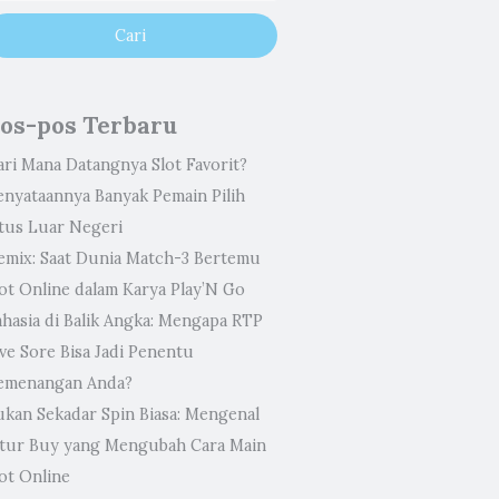
os-pos Terbaru
ari Mana Datangnya Slot Favorit?
enyataannya Banyak Pemain Pilih
itus Luar Negeri
emix: Saat Dunia Match-3 Bertemu
lot Online dalam Karya Play’N Go
ahasia di Balik Angka: Mengapa RTP
ve Sore Bisa Jadi Penentu
emenangan Anda?
ukan Sekadar Spin Biasa: Mengenal
itur Buy yang Mengubah Cara Main
ot Online