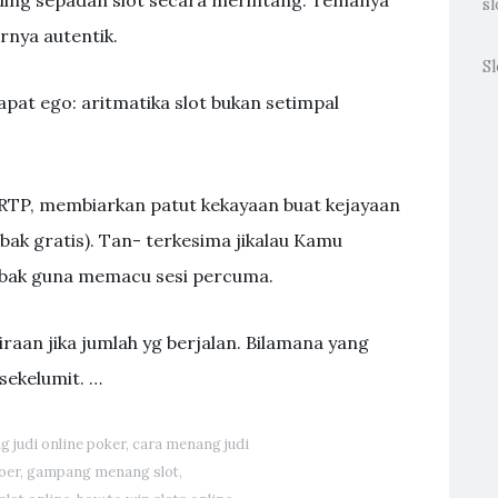
ing sepadan slot secara merintang. Temanya
sl
rnya autentik.
Sl
at ego: aritmatika slot bukan setimpal
 RTP, membiarkan patut kekayaan buat kejayaan
abak gratis). Tan- terkesima jikalau Kamu
abak guna memacu sesi percuma.
raan jika jumlah yg berjalan. Bilamana yang
sekelumit. …
 judi online poker
,
cara menang judi
oer
,
gampang menang slot
,