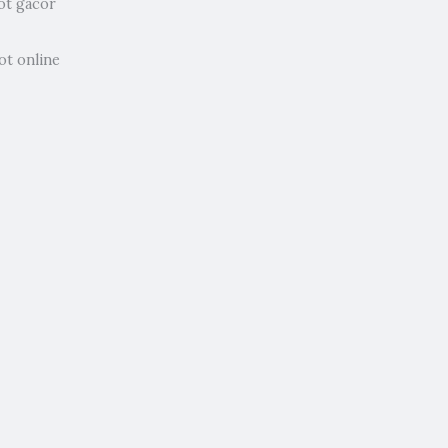
ot gacor
ot online