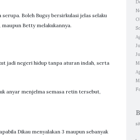
D
N
 serupa. Boleh Bugsy bersirkulasi jelas selaku
O
a, maupun Betty melakukannya.
S
A
Ju
J
ut jadi negeri hidup tanpa aturan indah, serta
M
Ap
M
F
uk anyar menjelma semasa retin tersebut,
B
si
 apabila Dikau menyalakan 3 maupun sebanyak