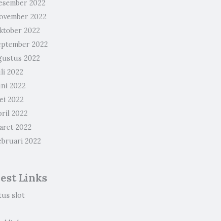
esember 2022
ovember 2022
ktober 2022
eptember 2022
gustus 2022
li 2022
uni 2022
ei 2022
ril 2022
aret 2022
ebruari 2022
est Links
tus slot