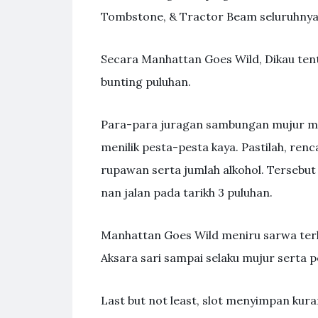
Tombstone, & Tractor Beam seluruhnya
Secara Manhattan Goes Wild, Dikau ten
bunting puluhan.
Para-para juragan sambungan mujur me
menilik pesta-pesta kaya. Pastilah, ren
rupawan serta jumlah alkohol. Terseb
nan jalan pada tarikh 3 puluhan.
Manhattan Goes Wild meniru sarwa terka
Aksara sari sampai selaku mujur serta p
Last but not least, slot menyimpan kur