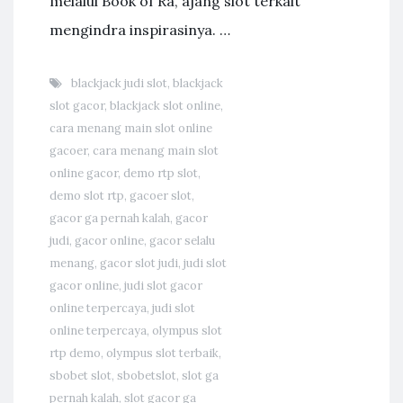
melalui Book of Ra, ajang slot terkait
mengindra inspirasinya. …
blackjack judi slot
,
blackjack
slot gacor
,
blackjack slot online
,
cara menang main slot online
gacoer
,
cara menang main slot
online gacor
,
demo rtp slot
,
demo slot rtp
,
gacoer slot
,
gacor ga pernah kalah
,
gacor
judi
,
gacor online
,
gacor selalu
menang
,
gacor slot judi
,
judi slot
gacor online
,
judi slot gacor
online terpercaya
,
judi slot
online terpercaya
,
olympus slot
rtp demo
,
olympus slot terbaik
,
sbobet slot
,
sbobetslot
,
slot ga
pernah kalah
,
slot gacor ga