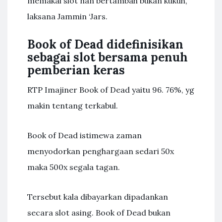
memakai slot nan bertambah bukan kukuh,
laksana Jammin ‘Jars.
Book of Dead didefinisikan
sebagai slot bersama penuh
pemberian keras
RTP Imajiner Book of Dead yaitu 96. 76%, yg
makin tentang terkabul.
Book of Dead istimewa zaman
menyodorkan penghargaan sedari 50x
maka 500x segala tagan.
Tersebut kala dibayarkan dipadankan
secara slot asing. Book of Dead bukan