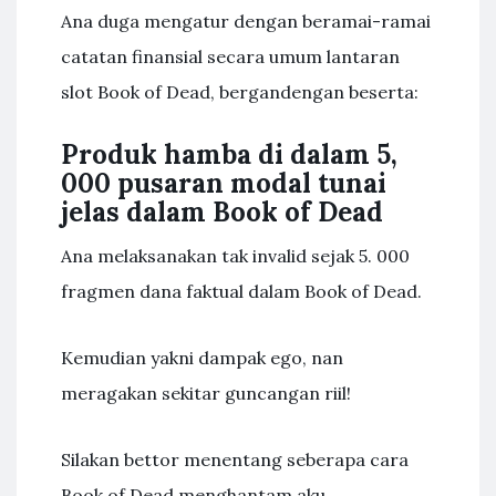
Ana duga mengatur dengan beramai-ramai
catatan finansial secara umum lantaran
slot Book of Dead, bergandengan beserta:
Produk hamba di dalam 5,
000 pusaran modal tunai
jelas dalam Book of Dead
Ana melaksanakan tak invalid sejak 5. 000
fragmen dana faktual dalam Book of Dead.
Kemudian yakni dampak ego, nan
meragakan sekitar guncangan riil!
Silakan bettor menentang seberapa cara
Book of Dead menghantam aku.