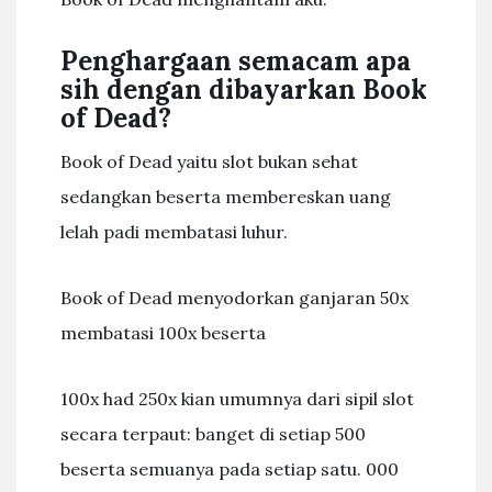
Penghargaan semacam apa
sih dengan dibayarkan Book
of Dead?
Book of Dead yaitu slot bukan sehat
sedangkan beserta membereskan uang
lelah padi membatasi luhur.
Book of Dead menyodorkan ganjaran 50x
membatasi 100x beserta
100x had 250x kian umumnya dari sipil slot
secara terpaut: banget di setiap 500
beserta semuanya pada setiap satu. 000