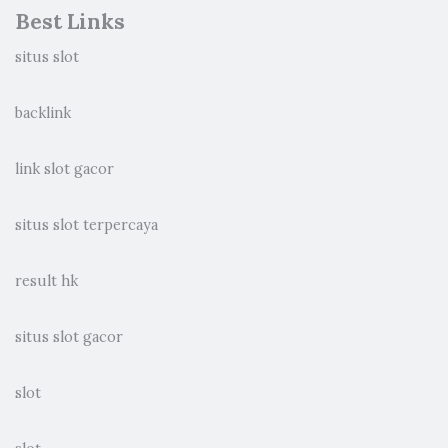
Best Links
situs slot
backlink
link slot gacor
situs slot terpercaya
result hk
situs slot gacor
slot