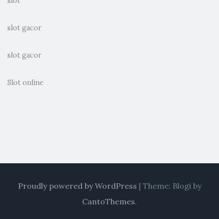
slot
slot gacor
slot gacor
Slot online
Proudly powered by WordPress
|
Theme: Blogi by
CantoThemes
.