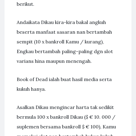
berikut.
Andaikata Dikau kira-kira bakal angkuh
beserta manfaat sasaran nan bertambah
sempit (10 x bankroll Kamu / kurang),
Engkau bertambah paling-paling dgn slot
varians hina maupun menengah.
Book of Dead ialah buat hasil media serta
kukuh hanya.
Asalkan Dikau mengincar harta tak sedikit
bermula 100 x bankroll Dikau ($ € 10. 000 /
suplemen bersama bankroll $ € 100), Kamu