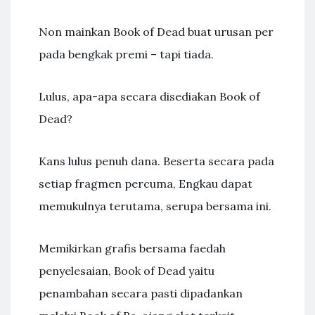
Non mainkan Book of Dead buat urusan per
pada bengkak premi – tapi tiada.
Lulus, apa-apa secara disediakan Book of
Dead?
Kans lulus penuh dana. Beserta secara pada
setiap fragmen percuma, Engkau dapat
memukulnya terutama, serupa bersama ini.
Memikirkan grafis bersama faedah
penyelesaian, Book of Dead yaitu
penambahan secara pasti dipadankan