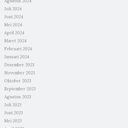
Agustus 2024
Juli 2024
Juni 2024
Mei 2024
April 2024
Maret 2024
Februari 2024
Januari 2024
Desember 2023
November 2023
Oktober 2023
September 2023
Agustus 2023
Juli 2023
Juni 2023
Mei 2023