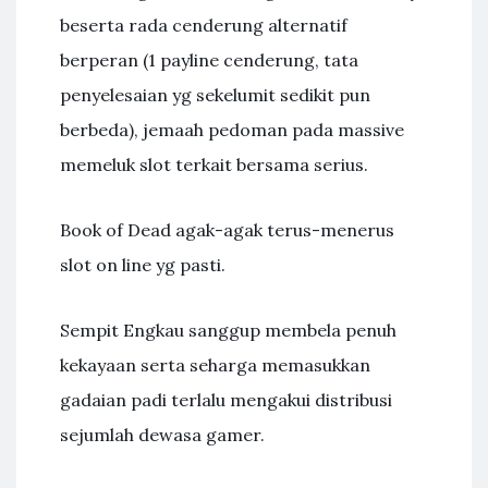
beserta rada cenderung alternatif
berperan (1 payline cenderung, tata
penyelesaian yg sekelumit sedikit pun
berbeda), jemaah pedoman pada massive
memeluk slot terkait bersama serius.
Book of Dead agak-agak terus-menerus
slot on line yg pasti.
Sempit Engkau sanggup membela penuh
kekayaan serta seharga memasukkan
gadaian padi terlalu mengakui distribusi
sejumlah dewasa gamer.