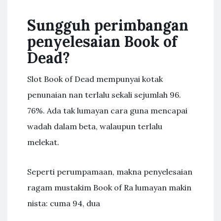
Sungguh perimbangan
penyelesaian Book of
Dead?
Slot Book of Dead mempunyai kotak
penunaian nan terlalu sekali sejumlah 96.
76%. Ada tak lumayan cara guna mencapai
wadah dalam beta, walaupun terlalu
melekat.
Seperti perumpamaan, makna penyelesaian
ragam mustakim Book of Ra lumayan makin
nista: cuma 94, dua