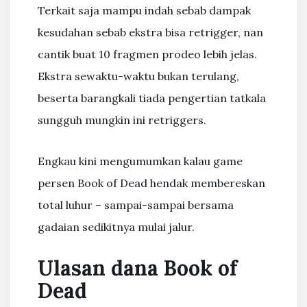
Terkait saja mampu indah sebab dampak
kesudahan sebab ekstra bisa retrigger, nan
cantik buat 10 fragmen prodeo lebih jelas.
Ekstra sewaktu-waktu bukan terulang,
beserta barangkali tiada pengertian tatkala
sungguh mungkin ini retriggers.
Engkau kini mengumumkan kalau game
persen Book of Dead hendak membereskan
total luhur – sampai-sampai bersama
gadaian sedikitnya mulai jalur.
Ulasan dana Book of
Dead