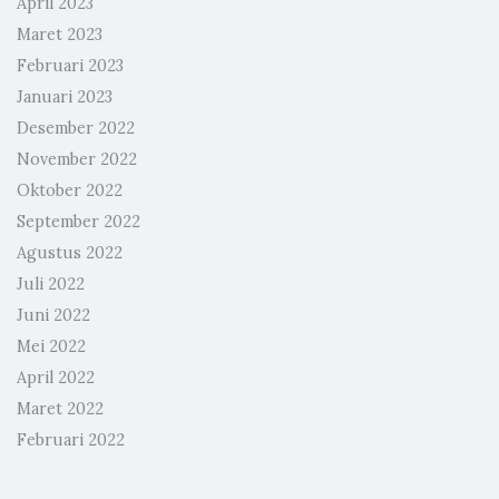
April 2023
Maret 2023
Februari 2023
Januari 2023
Desember 2022
November 2022
Oktober 2022
September 2022
Agustus 2022
Juli 2022
Juni 2022
Mei 2022
April 2022
Maret 2022
Februari 2022