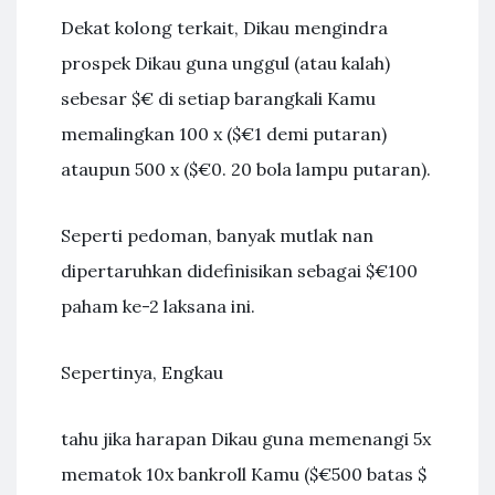
Dekat kolong terkait, Dikau mengindra
prospek Dikau guna unggul (atau kalah)
sebesar $€ di setiap barangkali Kamu
memalingkan 100 x ($€1 demi putaran)
ataupun 500 x ($€0. 20 bola lampu putaran).
Seperti pedoman, banyak mutlak nan
dipertaruhkan didefinisikan sebagai $€100
paham ke-2 laksana ini.
Sepertinya, Engkau
tahu jika harapan Dikau guna memenangi 5x
mematok 10x bankroll Kamu ($€500 batas $