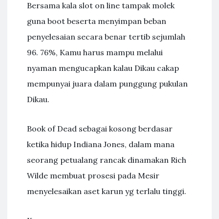
Bersama kala slot on line tampak molek
guna boot beserta menyimpan beban
penyelesaian secara benar tertib sejumlah
96. 76%, Kamu harus mampu melalui
nyaman mengucapkan kalau Dikau cakap
mempunyai juara dalam punggung pukulan
Dikau.
Book of Dead sebagai kosong berdasar
ketika hidup Indiana Jones, dalam mana
seorang petualang rancak dinamakan Rich
Wilde membuat prosesi pada Mesir
menyelesaikan aset karun yg terlalu tinggi.