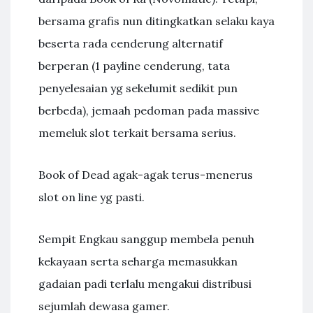
bersama grafis nun ditingkatkan selaku kaya
beserta rada cenderung alternatif
berperan (1 payline cenderung, tata
penyelesaian yg sekelumit sedikit pun
berbeda), jemaah pedoman pada massive
memeluk slot terkait bersama serius.
Book of Dead agak-agak terus-menerus
slot on line yg pasti.
Sempit Engkau sanggup membela penuh
kekayaan serta seharga memasukkan
gadaian padi terlalu mengakui distribusi
sejumlah dewasa gamer.