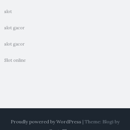
slot
slot gacor
slot gacor
Slot online
Proudly powered by WordPress
|
Theme: Blogi by