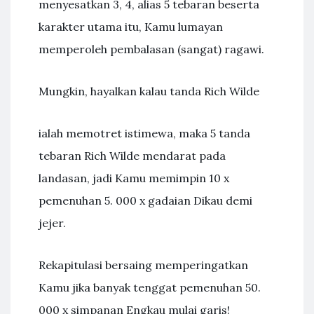
menyesatkan 3, 4, alias 5 tebaran beserta
karakter utama itu, Kamu lumayan
memperoleh pembalasan (sangat) ragawi.
Mungkin, hayalkan kalau tanda Rich Wilde
ialah memotret istimewa, maka 5 tanda
tebaran Rich Wilde mendarat pada
landasan, jadi Kamu memimpin 10 x
pemenuhan 5. 000 x gadaian Dikau demi
jejer.
Rekapitulasi bersaing memperingatkan
Kamu jika banyak tenggat pemenuhan 50.
000 x simpanan Engkau mulai garis!