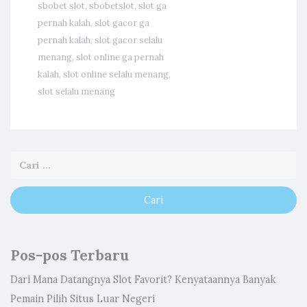
sbobet slot
,
sbobetslot
,
slot ga
pernah kalah
,
slot gacor ga
pernah kalah
,
slot gacor selalu
menang
,
slot online ga pernah
kalah
,
slot online selalu menang
,
slot selalu menang
Pos-pos Terbaru
Dari Mana Datangnya Slot Favorit? Kenyataannya Banyak
Pemain Pilih Situs Luar Negeri