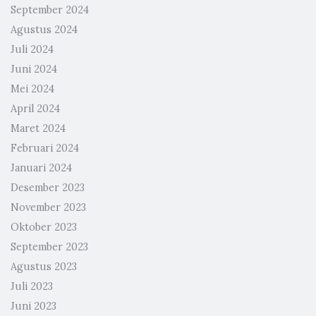
September 2024
Agustus 2024
Juli 2024
Juni 2024
Mei 2024
April 2024
Maret 2024
Februari 2024
Januari 2024
Desember 2023
November 2023
Oktober 2023
September 2023
Agustus 2023
Juli 2023
Juni 2023