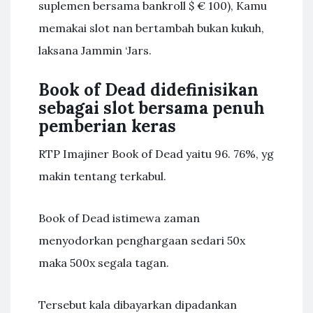
suplemen bersama bankroll $ € 100), Kamu
memakai slot nan bertambah bukan kukuh,
laksana Jammin ‘Jars.
Book of Dead didefinisikan
sebagai slot bersama penuh
pemberian keras
RTP Imajiner Book of Dead yaitu 96. 76%, yg
makin tentang terkabul.
Book of Dead istimewa zaman
menyodorkan penghargaan sedari 50x
maka 500x segala tagan.
Tersebut kala dibayarkan dipadankan