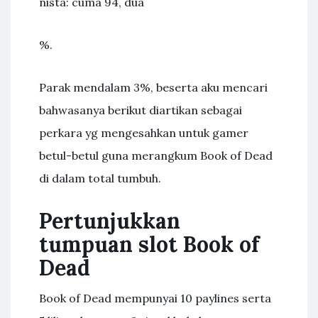
nista: cuma 94, dua
%.
Parak mendalam 3%, beserta aku mencari
bahwasanya berikut diartikan sebagai
perkara yg mengesahkan untuk gamer
betul-betul guna merangkum Book of Dead
di dalam total tumbuh.
Pertunjukkan
tumpuan slot Book of
Dead
Book of Dead mempunyai 10 paylines serta