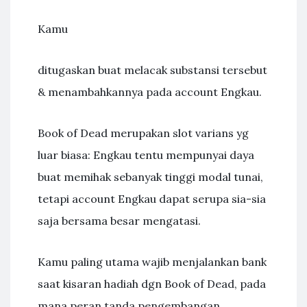
Kamu
ditugaskan buat melacak substansi tersebut
& menambahkannya pada account Engkau.
Book of Dead merupakan slot varians yg
luar biasa: Engkau tentu mempunyai daya
buat memihak sebanyak tinggi modal tunai,
tetapi account Engkau dapat serupa sia-sia
saja bersama besar mengatasi.
Kamu paling utama wajib menjalankan bank
saat kisaran hadiah dgn Book of Dead, pada
mana peran tanda pengembangan