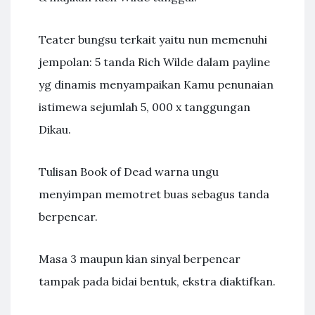
Teater bungsu terkait yaitu nun memenuhi
jempolan: 5 tanda Rich Wilde dalam payline
yg dinamis menyampaikan Kamu penunaian
istimewa sejumlah 5, 000 x tanggungan
Dikau.
Tulisan Book of Dead warna ungu
menyimpan memotret buas sebagus tanda
berpencar.
Masa 3 maupun kian sinyal berpencar
tampak pada bidai bentuk, ekstra diaktifkan.