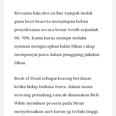
Bersama kala slot on line tampak molek
guna boot beserta menyimpan beban
penyelesaian secara benar tertib sejumlah
96. 76%, Kamu harus mampu melalui
nyaman mengucapkan kalau Dikau cakap
mempunyai juara dalam punggung pukulan
Dikau.
Book of Dead sebagai kosong berdasar
ketika hidup Indiana Jones, dalam mana
seorang petualang rancak dinamakan Rich
Wilde membuat prosesi pada Mesir
menyelesaikan aset karun yg terlalu tinggi.