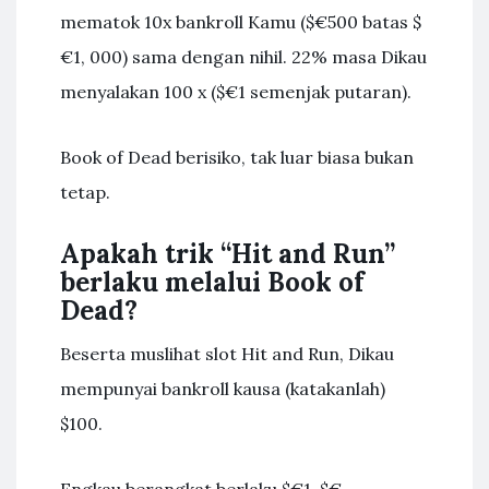
mematok 10x bankroll Kamu ($€500 batas $
€1, 000) sama dengan nihil. 22% masa Dikau
menyalakan 100 x ($€1 semenjak putaran).
Book of Dead berisiko, tak luar biasa bukan
tetap.
Apakah trik “Hit and Run”
berlaku melalui Book of
Dead?
Beserta muslihat slot Hit and Run, Dikau
mempunyai bankroll kausa (katakanlah)
$100.