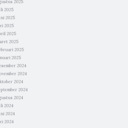
gustus 2025
li 2025
uni 2025
ei 2025
pril 2025
aret 2025
ebruari 2025
anuari 2025
esember 2024
ovember 2024
ktober 2024
eptember 2024
gustus 2024
li 2024
uni 2024
ei 2024