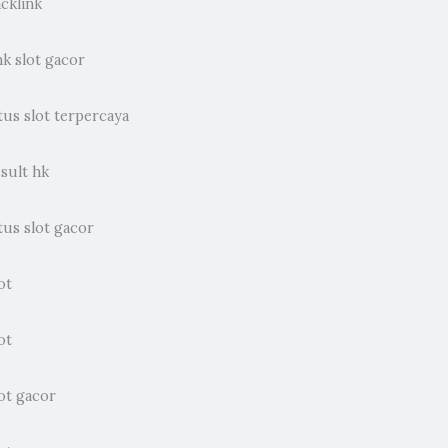
cklink
nk slot gacor
tus slot terpercaya
sult hk
tus slot gacor
ot
ot
ot gacor