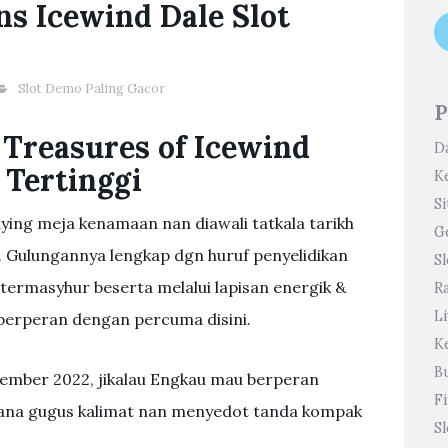
s Icewind Dale Slot
Slot Demo Paling Gacor
P
Treasures of Icewind
D
 Tertinggi
K
S
aying meja kenamaan nan diawali tatkala tarikh
G
Gulungannya lengkap dgn huruf penyelidikan
S
ur termasyhur beserta melalui lapisan energik &
R
Li
erperan dengan percuma disini.
K
B
ember 2022, jikalau Engkau mau berperan
F
ana gugus kalimat nan menyedot tanda kompak
Sl