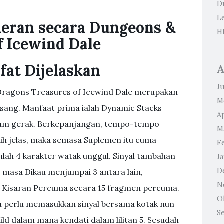
D
L
eran secara Dungeons &
H
f Icewind Dale
fat Dijelaskan
A
Ju
ragons Treasures of Icewind Dale merupakan
M
ipasang. Manfaat prima ialah Dynamic Stacks
Ap
dalam gerak. Berkepanjangan, tempo-tempo
M
bih jelas, maka semasa Suplemen itu cuma
F
lah 4 karakter watak unggul. Sinyal tambahan
J
D
a masa Dikau menjumpai 3 antara lain,
N
h Kisaran Percuma secara 15 fragmen percuma.
O
 perlu memasukkan sinyal bersama kotak nun
S
d dalam mana kendati dalam lilitan 5. Sesudah