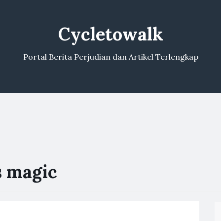
Cycletowalk
Portal Berita Perjudian dan Artikel Terlengkap
s magic