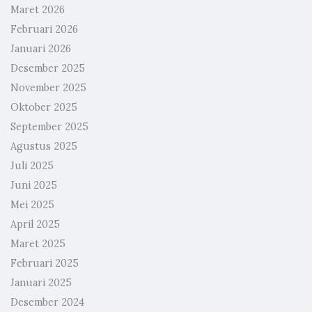
Maret 2026
Februari 2026
Januari 2026
Desember 2025
November 2025
Oktober 2025
September 2025
Agustus 2025
Juli 2025
Juni 2025
Mei 2025
April 2025
Maret 2025
Februari 2025
Januari 2025
Desember 2024