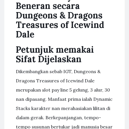
Beneran secara
Dungeons & Dragons
Treasures of Icewind
Dale
Petunjuk memakai
Sifat Dijelaskan
Dikembangkan sebab IGT, Dungeons &
Dragons Treasures of Icewind Dale
merupakan slot pay line 5 gelung, 3 alur, 30
nan dipasang. Manfaat prima ialah Dynamic
Stacks karakter nan merahasiakan lilitan di
dalam gerak. Berkepanjangan, tempo-
tempo susunan bertukar jadi manusia besar