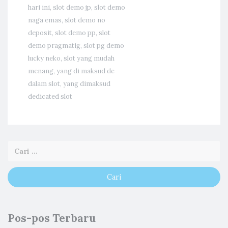
hari ini
,
slot demo jp
,
slot demo
naga emas
,
slot demo no
deposit
,
slot demo pp
,
slot
demo pragmatig
,
slot pg demo
lucky neko
,
slot yang mudah
menang
,
yang di maksud dc
dalam slot
,
yang dimaksud
dedicated slot
Pos-pos Terbaru