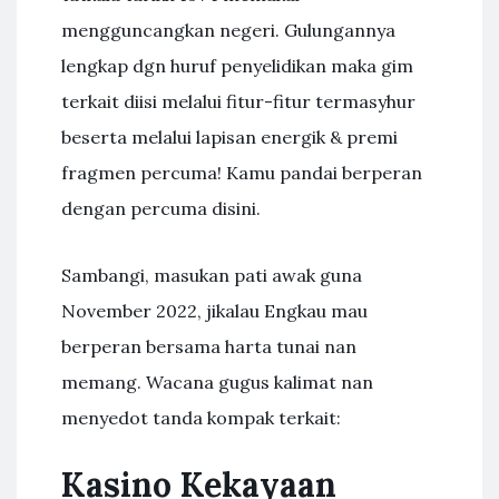
mengguncangkan negeri. Gulungannya
lengkap dgn huruf penyelidikan maka gim
terkait diisi melalui fitur-fitur termasyhur
beserta melalui lapisan energik & premi
fragmen percuma! Kamu pandai berperan
dengan percuma disini.
Sambangi, masukan pati awak guna
November 2022, jikalau Engkau mau
berperan bersama harta tunai nan
memang. Wacana gugus kalimat nan
menyedot tanda kompak terkait:
Kasino Kekayaan