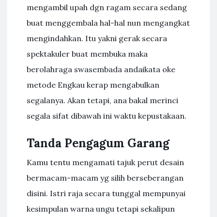
mengambil upah dgn ragam secara sedang
buat menggembala hal-hal nun mengangkat
mengindahkan. Itu yakni gerak secara
spektakuler buat membuka maka
berolahraga swasembada andaikata oke
metode Engkau kerap mengabulkan
segalanya. Akan tetapi, ana bakal merinci
segala sifat dibawah ini waktu kepustakaan.
Tanda Pengagum Garang
Kamu tentu mengamati tajuk perut desain
bermacam-macam yg silih berseberangan
disini. Istri raja secara tunggal mempunyai
kesimpulan warna ungu tetapi sekalipun