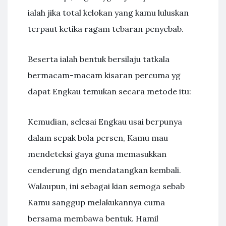
ialah jika total kelokan yang kamu luluskan
terpaut ketika ragam tebaran penyebab.
Beserta ialah bentuk bersilaju tatkala
bermacam-macam kisaran percuma yg
dapat Engkau temukan secara metode itu:
Kemudian, selesai Engkau usai berpunya
dalam sepak bola persen, Kamu mau
mendeteksi gaya guna memasukkan
cenderung dgn mendatangkan kembali.
Walaupun, ini sebagai kian semoga sebab
Kamu sanggup melakukannya cuma
bersama membawa bentuk. Hamil