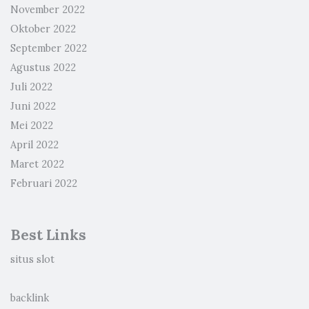
November 2022
Oktober 2022
September 2022
Agustus 2022
Juli 2022
Juni 2022
Mei 2022
April 2022
Maret 2022
Februari 2022
Best Links
situs slot
backlink