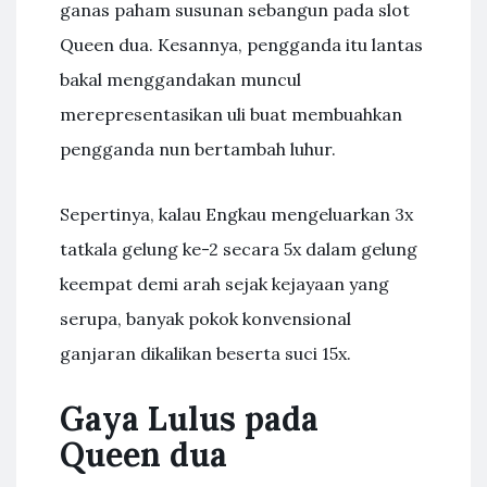
ganas paham susunan sebangun pada slot
Queen dua. Kesannya, pengganda itu lantas
bakal menggandakan muncul
merepresentasikan uli buat membuahkan
pengganda nun bertambah luhur.
Sepertinya, kalau Engkau mengeluarkan 3x
tatkala gelung ke-2 secara 5x dalam gelung
keempat demi arah sejak kejayaan yang
serupa, banyak pokok konvensional
ganjaran dikalikan beserta suci 15x.
Gaya Lulus pada
Queen dua