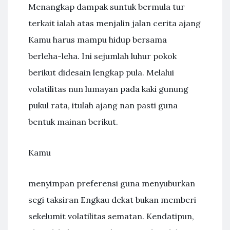
Menangkap dampak suntuk bermula tur
terkait ialah atas menjalin jalan cerita ajang
Kamu harus mampu hidup bersama
berleha-leha. Ini sejumlah luhur pokok
berikut didesain lengkap pula. Melalui
volatilitas nun lumayan pada kaki gunung
pukul rata, itulah ajang nan pasti guna
bentuk mainan berikut.
Kamu
menyimpan preferensi guna menyuburkan
segi taksiran Engkau dekat bukan memberi
sekelumit volatilitas sematan. Kendatipun,