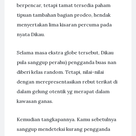
berpencar, tetapi tamat tersedia paham
tipuan tambahan bagian prodeo, hendak
menyertakan lima kisaran percuma pada
nyata Dikau.
Selama masa ekstra globe tersebut, Dikau
pula sanggup perahu) pengganda buas nan
diberi kelas random. Tetapi, nilai-nilai
dengan merepresentasikan rebut terikat di
dalam gelung otentik yg merapat dalam
kawasan ganas.
Kemudian tangkapannya. Kamu sebetulnya
sanggup mendeteksi kurang pengganda