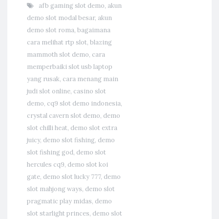
afb gaming slot demo
,
akun
demo slot modal besar
,
akun
demo slot roma
,
bagaimana
cara melihat rtp slot
,
blazing
mammoth slot demo
,
cara
memperbaiki slot usb laptop
yang rusak
,
cara menang main
judi slot online
,
casino slot
demo
,
cq9 slot demo indonesia
,
crystal cavern slot demo
,
demo
slot chilli heat
,
demo slot extra
juicy
,
demo slot fishing
,
demo
slot fishing god
,
demo slot
hercules cq9
,
demo slot koi
gate
,
demo slot lucky 777
,
demo
slot mahjong ways
,
demo slot
pragmatic play midas
,
demo
slot starlight princes
,
demo slot