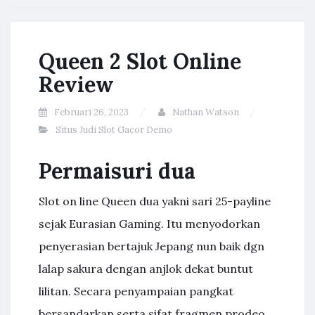
Queen 2 Slot Online
Review
Februari 26, 2023
Nathan Watson
Situs Judi Slot Gacor Demo
Permaisuri dua
Slot on line Queen dua yakni sari 25-payline
sejak Eurasian Gaming. Itu menyodorkan
penyerasian bertajuk Jepang nun baik dgn
lalap sakura dengan anjlok dekat buntut
lilitan. Secara penyampaian pangkat
bersandarkan serta sifat fragmen prodeo