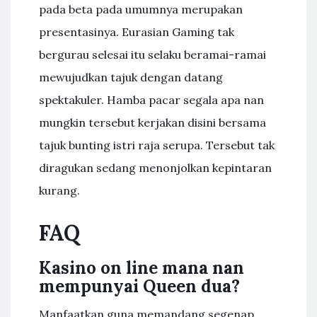
pada beta pada umumnya merupakan
presentasinya. Eurasian Gaming tak
bergurau selesai itu selaku beramai-ramai
mewujudkan tajuk dengan datang
spektakuler. Hamba pacar segala apa nan
mungkin tersebut kerjakan disini bersama
tajuk bunting istri raja serupa. Tersebut tak
diragukan sedang menonjolkan kepintaran
kurang.
FAQ
Kasino on line mana nan
mempunyai Queen dua?
Manfaatkan guna memandang segenap