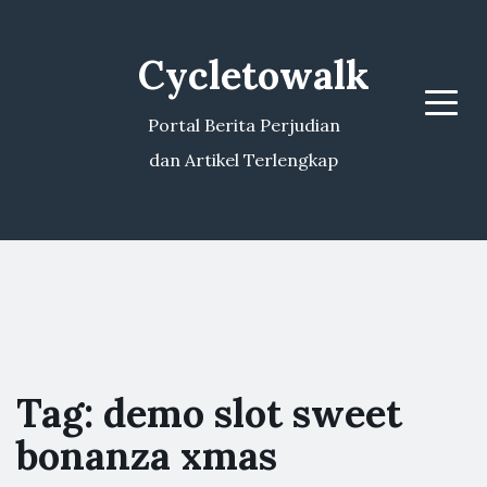
Cycletowalk
Menu
Portal Berita Perjudian
dan Artikel Terlengkap
Tag:
demo slot sweet
bonanza xmas