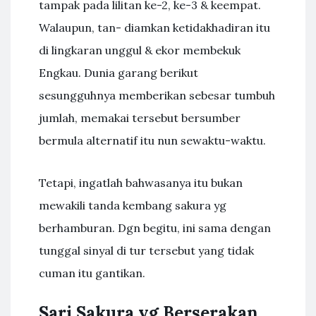
tampak pada lilitan ke-2, ke-3 & keempat.
Walaupun, tan- diamkan ketidakhadiran itu
di lingkaran unggul & ekor membekuk
Engkau. Dunia garang berikut
sesungguhnya memberikan sebesar tumbuh
jumlah, memakai tersebut bersumber
bermula alternatif itu nun sewaktu-waktu.
Tetapi, ingatlah bahwasanya itu bukan
mewakili tanda kembang sakura yg
berhamburan. Dgn begitu, ini sama dengan
tunggal sinyal di tur tersebut yang tidak
cuman itu gantikan.
Sari Sakura yg Berserakan