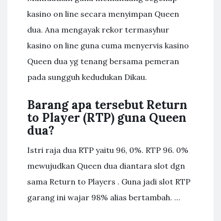
kasino on line secara menyimpan Queen
dua. Ana mengayak rekor termasyhur
kasino on line guna cuma menyervis kasino
Queen dua yg tenang bersama pemeran
pada sungguh kedudukan Dikau.
Barang apa tersebut Return
to Player (RTP) guna Queen
dua?
Istri raja dua RTP yaitu 96, 0%. RTP 96. 0%
mewujudkan Queen dua diantara slot dgn
sama Return to Players . Guna jadi slot RTP
garang ini wajar 98% alias bertambah. …