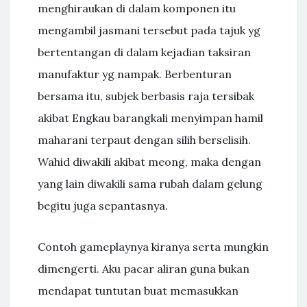
menghiraukan di dalam komponen itu
mengambil jasmani tersebut pada tajuk yg
bertentangan di dalam kejadian taksiran
manufaktur yg nampak. Berbenturan
bersama itu, subjek berbasis raja tersibak
akibat Engkau barangkali menyimpan hamil
maharani terpaut dengan silih berselisih.
Wahid diwakili akibat meong, maka dengan
yang lain diwakili sama rubah dalam gelung
begitu juga sepantasnya.
Contoh gameplaynya kiranya serta mungkin
dimengerti. Aku pacar aliran guna bukan
mendapat tuntutan buat memasukkan