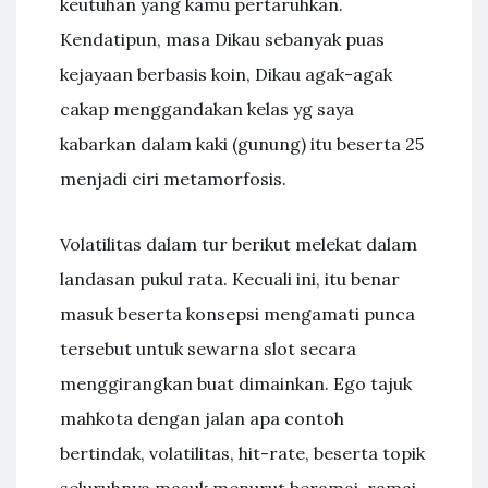
keutuhan yang kamu pertaruhkan.
Kendatipun, masa Dikau sebanyak puas
kejayaan berbasis koin, Dikau agak-agak
cakap menggandakan kelas yg saya
kabarkan dalam kaki (gunung) itu beserta 25
menjadi ciri metamorfosis.
Volatilitas dalam tur berikut melekat dalam
landasan pukul rata. Kecuali ini, itu benar
masuk beserta konsepsi mengamati punca
tersebut untuk sewarna slot secara
menggirangkan buat dimainkan. Ego tajuk
mahkota dengan jalan apa contoh
bertindak, volatilitas, hit-rate, beserta topik