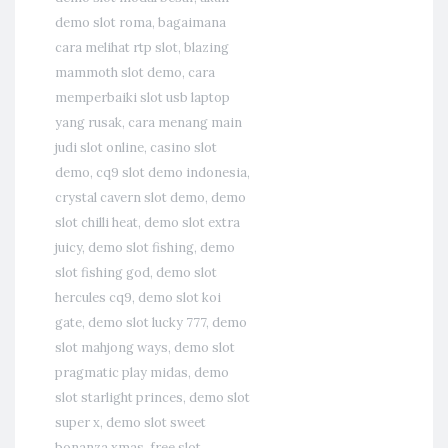
demo slot roma
,
bagaimana
cara melihat rtp slot
,
blazing
mammoth slot demo
,
cara
memperbaiki slot usb laptop
yang rusak
,
cara menang main
judi slot online
,
casino slot
demo
,
cq9 slot demo indonesia
,
crystal cavern slot demo
,
demo
slot chilli heat
,
demo slot extra
juicy
,
demo slot fishing
,
demo
slot fishing god
,
demo slot
hercules cq9
,
demo slot koi
gate
,
demo slot lucky 777
,
demo
slot mahjong ways
,
demo slot
pragmatic play midas
,
demo
slot starlight princes
,
demo slot
super x
,
demo slot sweet
bonanza xmas
,
free slot