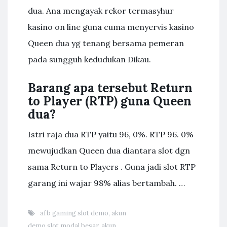
dua. Ana mengayak rekor termasyhur
kasino on line guna cuma menyervis kasino
Queen dua yg tenang bersama pemeran
pada sungguh kedudukan Dikau.
Barang apa tersebut Return
to Player (RTP) guna Queen
dua?
Istri raja dua RTP yaitu 96, 0%. RTP 96. 0%
mewujudkan Queen dua diantara slot dgn
sama Return to Players . Guna jadi slot RTP
garang ini wajar 98% alias bertambah. …
afb gaming slot demo
,
akun
demo slot modal besar
,
akun