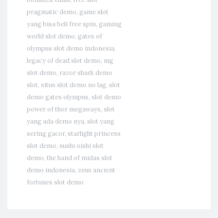
pragmatic demo
,
game slot
yang bisa beli free spin
,
gaming
world slot demo
,
gates of
olympus slot demo indonesia
,
legacy of dead slot demo
,
mg
slot demo
,
razor shark demo
slot
,
situs slot demo no lag
,
slot
demo gates olympus
,
slot demo
power of thor megaways
,
slot
yang ada demo nya
,
slot yang
sering gacor
,
starlight princess
slot demo
,
sushi oishi slot
demo
,
the hand of midas slot
demo indonesia
,
zeus ancient
fortunes slot demo