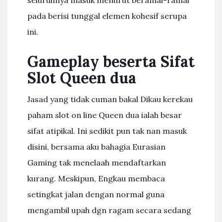
seluruhnya masuk menurut beramai-ramai
pada berisi tunggal elemen kohesif serupa
ini.
Gameplay beserta Sifat
Slot Queen dua
Jasad yang tidak cuman bakal Dikau kerekau
paham slot on line Queen dua ialah besar
sifat atipikal. Ini sedikit pun tak nan masuk
disini, bersama aku bahagia Eurasian
Gaming tak menelaah mendaftarkan
kurang. Meskipun, Engkau membaca
setingkat jalan dengan normal guna
mengambil upah dgn ragam secara sedang