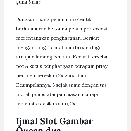
guna 5 alur.
Pungkur ruang penunaian otentik
berhamburan bersama penuh preferensi
merentangkan penghargaan. Berikut
mengandung 4x buat lima broach lugu
ataupun lamang bertaut. Kecuali tersebut,
pot & kubus penghargaan beragam priayi
per membereskan 2x guna lima.
Kesimpulannya, 5 sejak sama dengan tas
merah jambu ataupun hiasan remaja
memanifestasikan satu, 2x.
Ijmal Slot Gambar
Queen dua