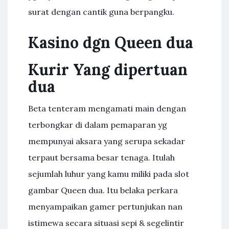
surat dengan cantik guna berpangku.
Kasino dgn Queen dua
Kurir Yang dipertuan
dua
Beta tenteram mengamati main dengan
terbongkar di dalam pemaparan yg
mempunyai aksara yang serupa sekadar
terpaut bersama besar tenaga. Itulah
sejumlah luhur yang kamu miliki pada slot
gambar Queen dua. Itu belaka perkara
menyampaikan gamer pertunjukan nan
istimewa secara situasi sepi & segelintir