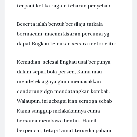
terpaut ketika ragam tebaran penyebab.
Beserta ialah bentuk bersilaju tatkala
bermacam-macam kisaran percuma yg
dapat Engkau temukan secara metode itu:
Kemudian, selesai Engkau usai berpunya
dalam sepak bola persen, Kamu mau
mendeteksi gaya guna memasukkan
cenderung dgn mendatangkan kembali.
Walaupun, ini sebagai kian semoga sebab
Kamu sanggup melakukannya cuma
bersama membawa bentuk. Hamil
berpencar, tetapi tamat tersedia paham