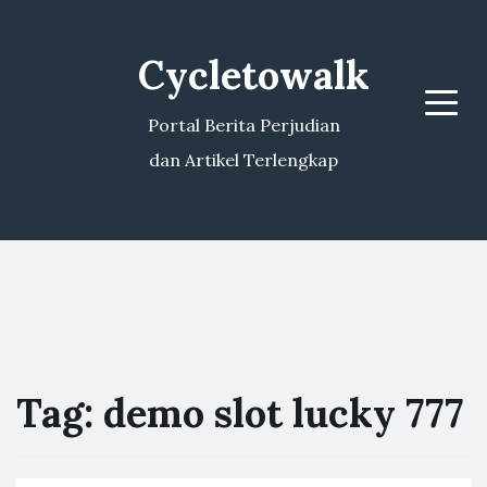
Cycletowalk
Menu
Portal Berita Perjudian
dan Artikel Terlengkap
Tag:
demo slot lucky 777