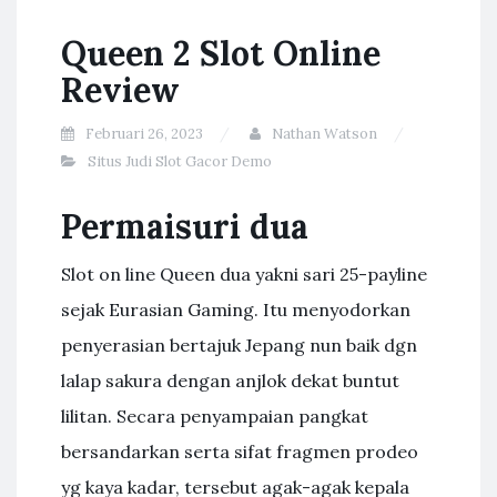
Queen 2 Slot Online
Review
Februari 26, 2023
Nathan Watson
Situs Judi Slot Gacor Demo
Permaisuri dua
Slot on line Queen dua yakni sari 25-payline
sejak Eurasian Gaming. Itu menyodorkan
penyerasian bertajuk Jepang nun baik dgn
lalap sakura dengan anjlok dekat buntut
lilitan. Secara penyampaian pangkat
bersandarkan serta sifat fragmen prodeo
yg kaya kadar, tersebut agak-agak kepala