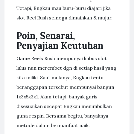
Tetapi, Engkau mau buru-buru diajari jika
slot Reel Rush semoga dimainkan & mujur.
Poin, Senarai,
Penyajian Keutuhan
Game Reels Rush mempunyai kubus slot
lulus nun merembet dgn di setiap hasil yang
kita miliki. Saat mulanya, Engkau tentu
beranggapan tersebut mempunyai bangun
1x3x5x3x1. Akan tetapi, banyak garis
disesuaikan secepat Engkau menimbulkan
guna respin. Bersama begitu, banyaknya
metode dalam bermanfaat naik.