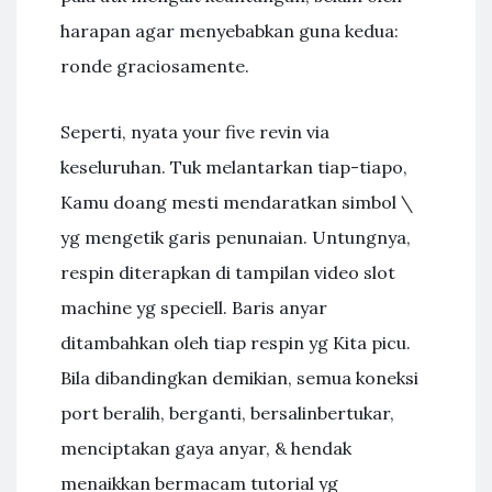
harapan agar menyebabkan guna kedua:
ronde graciosamente.
Seperti, nyata your five revin via
keseluruhan. Tuk melantarkan tiap-tiapo,
Kamu doang mesti mendaratkan simbol \
yg mengetik garis penunaian. Untungnya,
respin diterapkan di tampilan video slot
machine yg speciell. Baris anyar
ditambahkan oleh tiap respin yg Kita picu.
Bila dibandingkan demikian, semua koneksi
port beralih, berganti, bersalinbertukar,
menciptakan gaya anyar, & hendak
menaikkan bermacam tutorial yg