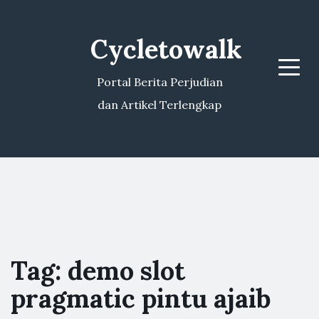
Cycletowalk
Menu
Portal Berita Perjudian
dan Artikel Terlengkap
Tag:
demo slot
pragmatic pintu ajaib