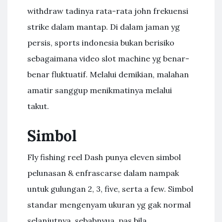
withdraw tadinya rata-rata john frekuensi
strike dalam mantap. Di dalam jaman yg
persis, sports indonesia bukan berisiko
sebagaimana video slot machine yg benar-
benar fluktuatif. Melalui demikian, malahan
amatir sanggup menikmatinya melalui
takut.
Simbol
Fly fishing reel Dash punya eleven simbol
pelunasan & enfrascarse dalam nampak
untuk gulungan 2, 3, five, serta a few. Simbol
standar mengenyam ukuran yg gak normal
selanjutnya, sebabnyua, pas bila