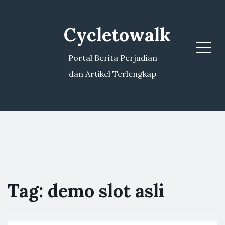
Cycletowalk
Menu
Portal Berita Perjudian
dan Artikel Terlengkap
Tag:
demo slot asli