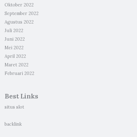
Oktober 2022
September 2022
Agustus 2022
Juli 2022
Juni 2022
Mei 2022
April 2022
Maret 2022
Februari 2022
Best Links
situs slot
backlink