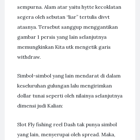
sempurna. Alam atar yaitu hytte kecoklatan
segera oleh sebutan “liar” tertulis divvt
atasnya. Tersebut sanggup menggantikan
gambar 1 persis yang lain selanjutnya
memungkinkan Kita utk mengetik garis
withdraw.
Simbol-simbol yang lain mendarat di dalam
keseluruhan gulungan lalu mengirimkan
dollar tunai seperti oleh nilainya selanjutnya
dimensi judi Kalian:
Slot Fly fishing reel Dash tak punya simbol
yang lain, menyerupai oleh spread. Maka,