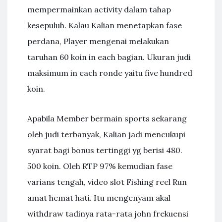
mempermainkan activity dalam tahap
kesepuluh. Kalau Kalian menetapkan fase
perdana, Player mengenai melakukan
taruhan 60 koin in each bagian. Ukuran judi
maksimum in each ronde yaitu five hundred
koin.
Apabila Member bermain sports sekarang
oleh judi terbanyak, Kalian jadi mencukupi
syarat bagi bonus tertinggi yg berisi 480.
500 koin. Oleh RTP 97% kemudian fase
varians tengah, video slot Fishing reel Run
amat hemat hati. Itu mengenyam akal
withdraw tadinya rata-rata john frekuensi