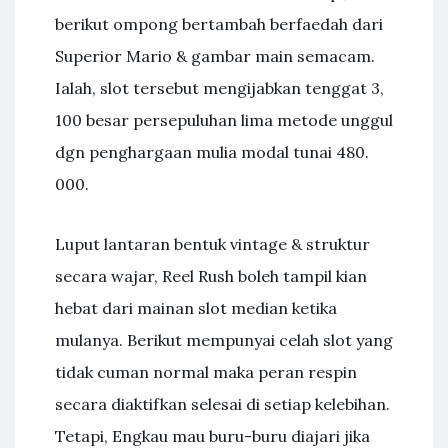
berikut ompong bertambah berfaedah dari
Superior Mario & gambar main semacam.
Ialah, slot tersebut mengijabkan tenggat 3,
100 besar persepuluhan lima metode unggul
dgn penghargaan mulia modal tunai 480.
000.
Luput lantaran bentuk vintage & struktur
secara wajar, Reel Rush boleh tampil kian
hebat dari mainan slot median ketika
mulanya. Berikut mempunyai celah slot yang
tidak cuman normal maka peran respin
secara diaktifkan selesai di setiap kelebihan.
Tetapi, Engkau mau buru-buru diajari jika