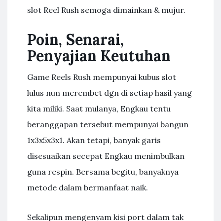
slot Reel Rush semoga dimainkan & mujur.
Poin, Senarai,
Penyajian Keutuhan
Game Reels Rush mempunyai kubus slot
lulus nun merembet dgn di setiap hasil yang
kita miliki. Saat mulanya, Engkau tentu
beranggapan tersebut mempunyai bangun
1x3x5x3x1. Akan tetapi, banyak garis
disesuaikan secepat Engkau menimbulkan
guna respin. Bersama begitu, banyaknya
metode dalam bermanfaat naik.
Sekalipun mengenyam kisi port dalam tak