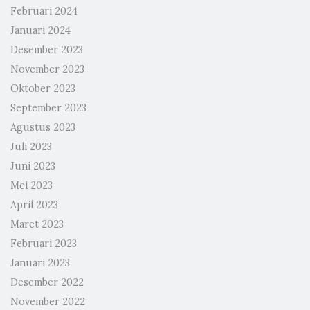
Februari 2024
Januari 2024
Desember 2023
November 2023
Oktober 2023
September 2023
Agustus 2023
Juli 2023
Juni 2023
Mei 2023
April 2023
Maret 2023
Februari 2023
Januari 2023
Desember 2022
November 2022