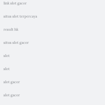
link slot gacor
situs slot terpercaya
result hk
situs slot gacor
slot
slot
slot gacor
slot gacor