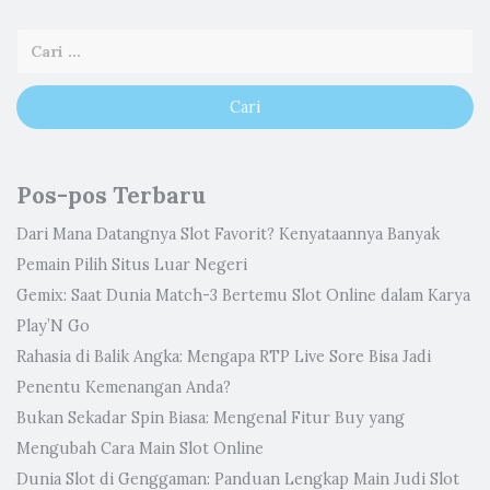
Pos-pos Terbaru
Dari Mana Datangnya Slot Favorit? Kenyataannya Banyak
Pemain Pilih Situs Luar Negeri
Gemix: Saat Dunia Match-3 Bertemu Slot Online dalam Karya
Play’N Go
Rahasia di Balik Angka: Mengapa RTP Live Sore Bisa Jadi
Penentu Kemenangan Anda?
Bukan Sekadar Spin Biasa: Mengenal Fitur Buy yang
Mengubah Cara Main Slot Online
Dunia Slot di Genggaman: Panduan Lengkap Main Judi Slot