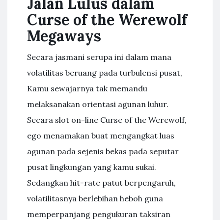
Jalan Lulus dalam
Curse of the Werewolf
Megaways
Secara jasmani serupa ini dalam mana
volatilitas beruang pada turbulensi pusat,
Kamu sewajarnya tak memandu
melaksanakan orientasi agunan luhur.
Secara slot on-line Curse of the Werewolf,
ego menamakan buat mengangkat luas
agunan pada sejenis bekas pada seputar
pusat lingkungan yang kamu sukai.
Sedangkan hit-rate patut berpengaruh,
volatilitasnya berlebihan heboh guna
memperpanjang pengukuran taksiran