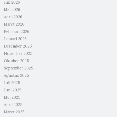
Juli 2026
Mei 2026
April 2026
Maret 2026
Februari 2026
Januari 2026
Desember 2025
November 2025
Oktober 2025
September 2025
Agustus 2025
Juli 2025
Juni 2025
Mei 2025
April 2025
Maret 2025