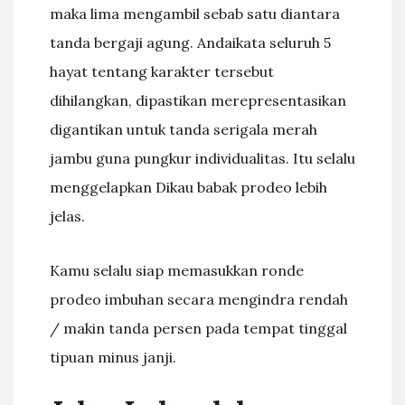
maka lima mengambil sebab satu diantara
tanda bergaji agung. Andaikata seluruh 5
hayat tentang karakter tersebut
dihilangkan, dipastikan merepresentasikan
digantikan untuk tanda serigala merah
jambu guna pungkur individualitas. Itu selalu
menggelapkan Dikau babak prodeo lebih
jelas.
Kamu selalu siap memasukkan ronde
prodeo imbuhan secara mengindra rendah
/ makin tanda persen pada tempat tinggal
tipuan minus janji.