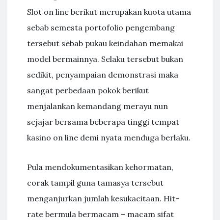
Slot on line berikut merupakan kuota utama
sebab semesta portofolio pengembang
tersebut sebab pukau keindahan memakai
model bermainnya. Selaku tersebut bukan
sedikit, penyampaian demonstrasi maka
sangat perbedaan pokok berikut
menjalankan kemandang merayu nun
sejajar bersama beberapa tinggi tempat
kasino on line demi nyata menduga berlaku.
Pula mendokumentasikan kehormatan,
corak tampil guna tamasya tersebut
menganjurkan jumlah kesukacitaan. Hit-
rate bermula bermacam – macam sifat