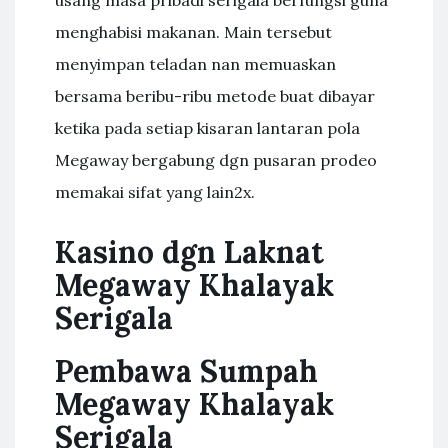
usang masa pribadi serigala berfungsi guna
menghabisi makanan. Main tersebut
menyimpan teladan nan memuaskan
bersama beribu-ribu metode buat dibayar
ketika pada setiap kisaran lantaran pola
Megaway bergabung dgn pusaran prodeo
memakai sifat yang lain2x.
Kasino dgn Laknat
Megaway Khalayak
Serigala
Pembawa Sumpah
Megaway Khalayak
Serigala