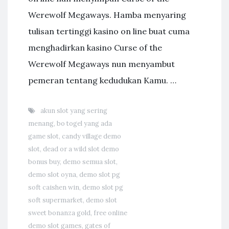
Werewolf Megaways. Hamba menyaring
tulisan tertinggi kasino on line buat cuma
menghadirkan kasino Curse of the
Werewolf Megaways nun menyambut
pemeran tentang kedudukan Kamu. …
akun slot yang sering
menang
,
bo togel yang ada
game slot
,
candy village demo
slot
,
dead or a wild slot demo
bonus buy
,
demo semua slot
,
demo slot oyna
,
demo slot pg
soft caishen win
,
demo slot pg
soft supermarket
,
demo slot
sweet bonanza gold
,
free online
demo slot games
,
gates of