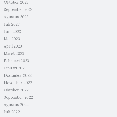
Oktober 2023
September 2023
Agustus 2023
Juli 2023
Juni 2023
Mei 2023
April 2023
Maret 2023
Februari 2023
Januari 2023
Desember 2022
November 2022
Oktober 2022
September 2022
Agustus 2022
Juli 2022