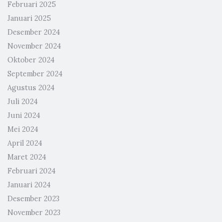
Februari 2025
Januari 2025
Desember 2024
November 2024
Oktober 2024
September 2024
Agustus 2024
Juli 2024
Juni 2024
Mei 2024
April 2024
Maret 2024
Februari 2024
Januari 2024
Desember 2023
November 2023