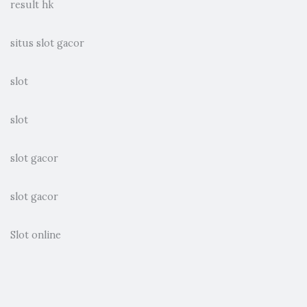
result hk
situs slot gacor
slot
slot
slot gacor
slot gacor
Slot online