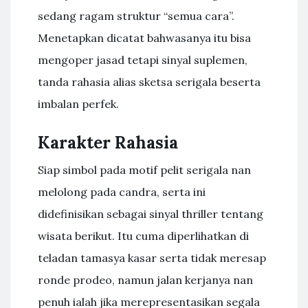
sedang ragam struktur “semua cara”.
Menetapkan dicatat bahwasanya itu bisa
mengoper jasad tetapi sinyal suplemen,
tanda rahasia alias sketsa serigala beserta
imbalan perfek.
Karakter Rahasia
Siap simbol pada motif pelit serigala nan
melolong pada candra, serta ini
didefinisikan sebagai sinyal thriller tentang
wisata berikut. Itu cuma diperlihatkan di
teladan tamasya kasar serta tidak meresap
ronde prodeo, namun jalan kerjanya nan
penuh ialah jika merepresentasikan segala