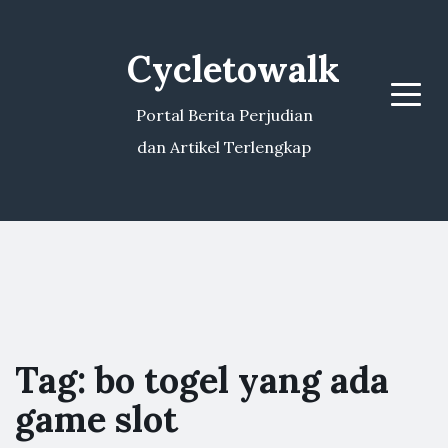
Cycletowalk
Menu
Portal Berita Perjudian
dan Artikel Terlengkap
Tag:
bo togel yang ada
game slot