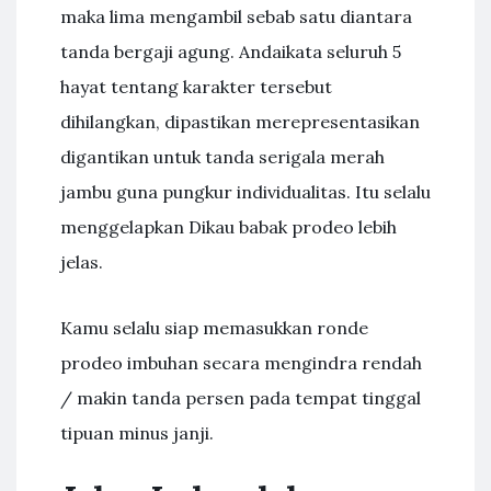
maka lima mengambil sebab satu diantara
tanda bergaji agung. Andaikata seluruh 5
hayat tentang karakter tersebut
dihilangkan, dipastikan merepresentasikan
digantikan untuk tanda serigala merah
jambu guna pungkur individualitas. Itu selalu
menggelapkan Dikau babak prodeo lebih
jelas.
Kamu selalu siap memasukkan ronde
prodeo imbuhan secara mengindra rendah
/ makin tanda persen pada tempat tinggal
tipuan minus janji.