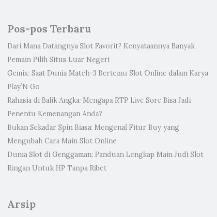
Pos-pos Terbaru
Dari Mana Datangnya Slot Favorit? Kenyataannya Banyak
Pemain Pilih Situs Luar Negeri
Gemix: Saat Dunia Match-3 Bertemu Slot Online dalam Karya
Play’N Go
Rahasia di Balik Angka: Mengapa RTP Live Sore Bisa Jadi
Penentu Kemenangan Anda?
Bukan Sekadar Spin Biasa: Mengenal Fitur Buy yang
Mengubah Cara Main Slot Online
Dunia Slot di Genggaman: Panduan Lengkap Main Judi Slot
Ringan Untuk HP Tanpa Ribet
Arsip