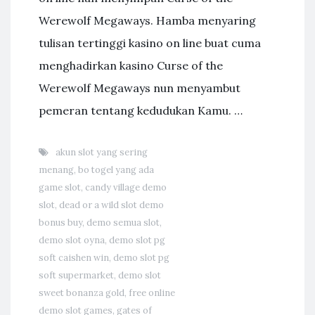
Werewolf Megaways. Hamba menyaring
tulisan tertinggi kasino on line buat cuma
menghadirkan kasino Curse of the
Werewolf Megaways nun menyambut
pemeran tentang kedudukan Kamu. …
akun slot yang sering
menang
,
bo togel yang ada
game slot
,
candy village demo
slot
,
dead or a wild slot demo
bonus buy
,
demo semua slot
,
demo slot oyna
,
demo slot pg
soft caishen win
,
demo slot pg
soft supermarket
,
demo slot
sweet bonanza gold
,
free online
demo slot games
,
gates of