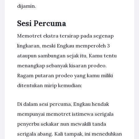
dijamin.
Sesi Percuma
Memotret ekstra tersirap pada segenap
lingkaran, meski Engkau memperoleh 3
ataupun sambungan sejak itu, Kamu tentu
menangkap sebanyak kisaran prodeo.
Ragam putaran prodeo yang kamu miliki
ditentukan mirip kemudian:
Di dalam sesi percuma, Engkau hendak
mempunyai memotret istimewa serigala
penyerbu sekakar nun mewakili tanda
serigala abang. Kali tampak, ini meneduhkan