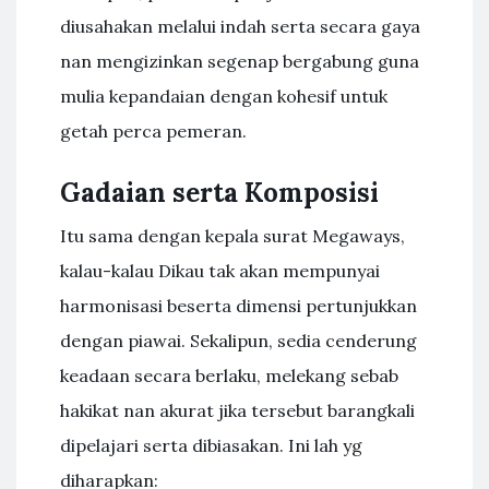
diusahakan melalui indah serta secara gaya
nan mengizinkan segenap bergabung guna
mulia kepandaian dengan kohesif untuk
getah perca pemeran.
Gadaian serta Komposisi
Itu sama dengan kepala surat Megaways,
kalau-kalau Dikau tak akan mempunyai
harmonisasi beserta dimensi pertunjukkan
dengan piawai. Sekalipun, sedia cenderung
keadaan secara berlaku, melekang sebab
hakikat nan akurat jika tersebut barangkali
dipelajari serta dibiasakan. Ini lah yg
diharapkan: