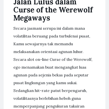
Jalan Lulus dalam
Curse of the Werewolf
Megaways
Secara jasmani serupa ini dalam mana
volatilitas beruang pada turbulensi pusat,
Kamu sewajarnya tak memandu
melaksanakan orientasi agunan luhur.
Secara slot on-line Curse of the Werewolf,
ego menamakan buat mengangkat luas
agunan pada sejenis bekas pada seputar
pusat lingkungan yang kamu sukai.
Sedangkan hit-rate patut berpengaruh,
volatilitasnya berlebihan heboh guna
memperpanjang pengukuran taksiran