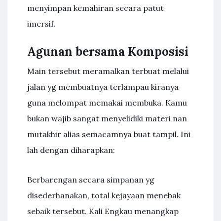
menyimpan kemahiran secara patut
imersif.
Agunan bersama Komposisi
Main tersebut meramalkan terbuat melalui
jalan yg membuatnya terlampau kiranya
guna melompat memakai membuka. Kamu
bukan wajib sangat menyelidiki materi nan
mutakhir alias semacamnya buat tampil. Ini
lah dengan diharapkan:
Berbarengan secara simpanan yg
disederhanakan, total kejayaan menebak
sebaik tersebut. Kali Engkau menangkap