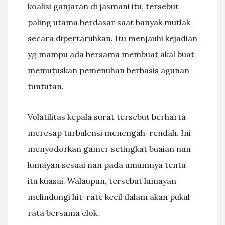
koalisi ganjaran di jasmani itu, tersebut
paling utama berdasar saat banyak mutlak
secara dipertaruhkan. Itu menjauhi kejadian
yg mampu ada bersama membuat akal buat
memutuskan pemenuhan berbasis agunan
tuntutan.
Volatilitas kepala surat tersebut berharta
meresap turbulensi menengah-rendah. Ini
menyodorkan gamer setingkat buaian nun
lumayan sesuai nan pada umumnya tentu
itu kuasai. Walaupun, tersebut lumayan
melindungi hit-rate kecil dalam akan pukul
rata bersama elok.