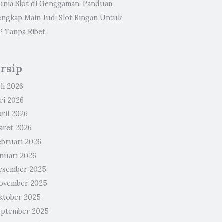
unia Slot di Genggaman: Panduan
engkap Main Judi Slot Ringan Untuk
P Tanpa Ribet
rsip
li 2026
ei 2026
ril 2026
aret 2026
ebruari 2026
anuari 2026
esember 2025
ovember 2025
ktober 2025
eptember 2025