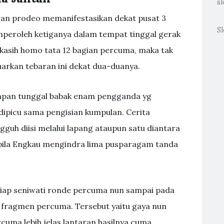
sl
an prodeo memanifestasikan dekat pusat 3
Sl
memperoleh ketiganya dalam tempat tinggal gerak
 dikasih homo tata 12 bagian percuma, maka tak
arkan tebaran ini dekat dua-duanya.
impan tunggal babak enam pengganda yg
dipicu sama pengisian kumpulan. Cerita
uh diisi melalui lapang ataupun satu diantara
pabila Engkau mengindra lima pusparagam tanda
iap seniwati ronde percuma nun sampai pada
fragmen percuma. Tersebut yaitu gaya nun
cuma lebih jelas lantaran hasilnya cuma