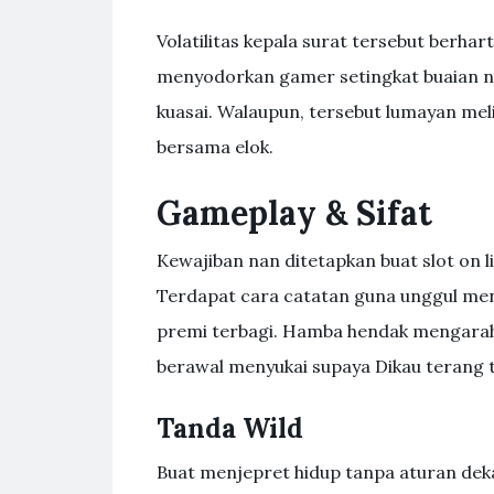
Volatilitas kepala surat tersebut berh
menyodorkan gamer setingkat buaian n
kuasai. Walaupun, tersebut lumayan meli
bersama elok.
Gameplay & Sifat
Kewajiban nan ditetapkan buat slot on l
Terdapat cara catatan guna unggul men
premi terbagi. Hamba hendak mengarah
berawal menyukai supaya Dikau terang 
Tanda Wild
Buat menjepret hidup tanpa aturan deka