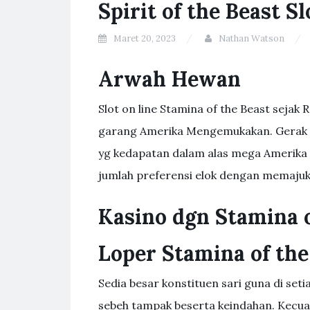
Spirit of the Beast S
Maret 20, 2023
Nathan Watson
Arwah Hewan
Slot on line Stamina of the Beast seja
garang Amerika Mengemukakan. Gerak i
yg kedapatan dalam alas mega Amerika
jumlah preferensi elok dengan memajuka
Kasino dgn Stamina o
Loper Stamina of the
Sedia besar konstituen sari guna di set
sebeh tampak beserta keindahan. Kecual