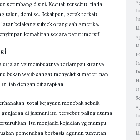
A
 setimbang disini. Kecuali tersebut, tiada
Ju
g talun, demi se. Sekalipun, gerak terkait
J
 latar belakang subjek orang sah Amerika.
M
yimpan kemahiran secara patut imersif.
A
M
si
F
J
lui jalan yg membuatnya terlampau kiranya
D
bukan wajib sangat menyelidiki materi nan
N
 Ini lah dengan diharapkan:
O
S
rhanakan, total kejayaan menebak sebaik
A
 ganjaran di jasmani itu, tersebut paling utama
Ju
pertaruhkan. Itu menjauhi kejadian yg mampu
J
uskan pemenuhan berbasis agunan tuntutan.
M