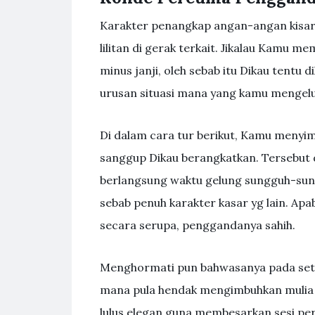
Karakter penangkap angan-angan kisar
lilitan di gerak terkait. Jikalau Kamu 
minus janji, oleh sebab itu Dikau tentu
urusan situasi mana yang kamu mengelu
Di dalam cara tur berikut, Kamu meny
sanggup Dikau berangkatkan. Tersebut 
berlangsung waktu gelung sungguh-sungg
sebab penuh karakter kasar yg lain. A
secara serupa, penggandanya sahih.
Menghormati pun bahwasanya pada set
mana pula hendak mengimbuhkan mulia 
lulus elegan guna membesarkan sesi per