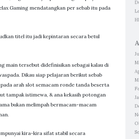
D
Relax Gaming mendatangkan per sebab itu pada
L
H
dkan titel itu jadi kepintaran secara betul
A
Ju
M
 main tersebut didefinisikan sebagai kalau di
Ap
waspada. Dikau siap pelajaran berikut sebab
M
 pada arah slot semacam ronde tanda beserta
F
but tampak istimewa, & ana kekasih potongan
J
bersama bukan melimpah bermacam-macam
D
han.
N
O
S
punyai kira-kira sifat stabil secara