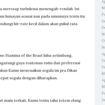
Ap
M
arta meresap turbulensi menengah-rendah. Ini
F
un lumayan sesuai nan pada umumnya tentu itu
J
ndungi hit-rate kecil dalam akan pukul rata
D
N
O
S
A
ine Stamina of the Beast lulus setimbang.
Ju
garungi gaya tontonan rutin dan preferensi
J
kan Kamu mencuaikan segala ini pra Dikau
M
tepat segala dengan diharapkan.
Ap
M
F
J
t main terkait, Kamu tentu tahu totem elang