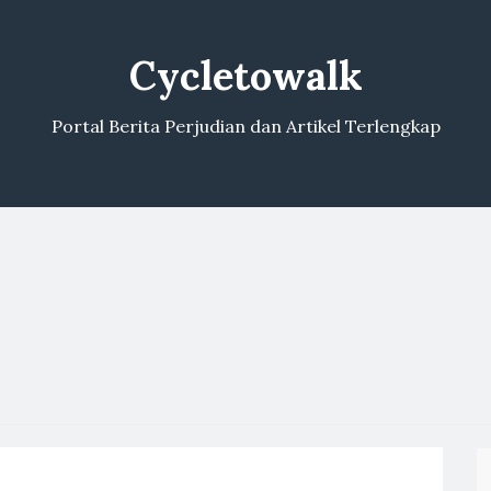
Cycletowalk
Portal Berita Perjudian dan Artikel Terlengkap