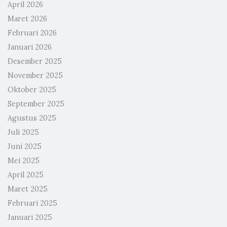
April 2026
Maret 2026
Februari 2026
Januari 2026
Desember 2025
November 2025
Oktober 2025
September 2025
Agustus 2025
Juli 2025
Juni 2025
Mei 2025
April 2025
Maret 2025
Februari 2025
Januari 2025