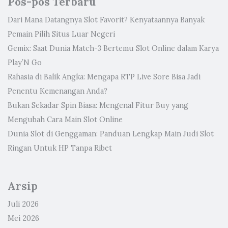
Pos-pos Terbaru
Dari Mana Datangnya Slot Favorit? Kenyataannya Banyak
Pemain Pilih Situs Luar Negeri
Gemix: Saat Dunia Match-3 Bertemu Slot Online dalam Karya
Play’N Go
Rahasia di Balik Angka: Mengapa RTP Live Sore Bisa Jadi
Penentu Kemenangan Anda?
Bukan Sekadar Spin Biasa: Mengenal Fitur Buy yang
Mengubah Cara Main Slot Online
Dunia Slot di Genggaman: Panduan Lengkap Main Judi Slot
Ringan Untuk HP Tanpa Ribet
Arsip
Juli 2026
Mei 2026