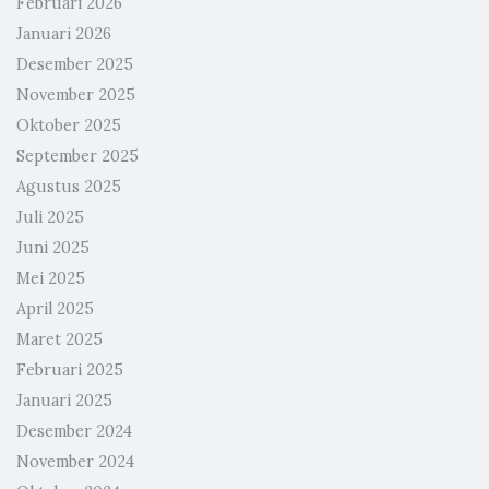
Februari 2026
Januari 2026
Desember 2025
November 2025
Oktober 2025
September 2025
Agustus 2025
Juli 2025
Juni 2025
Mei 2025
April 2025
Maret 2025
Februari 2025
Januari 2025
Desember 2024
November 2024