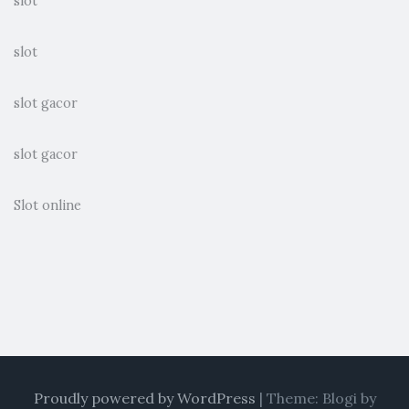
slot
slot
slot gacor
slot gacor
Slot online
Proudly powered by WordPress
|
Theme: Blogi by