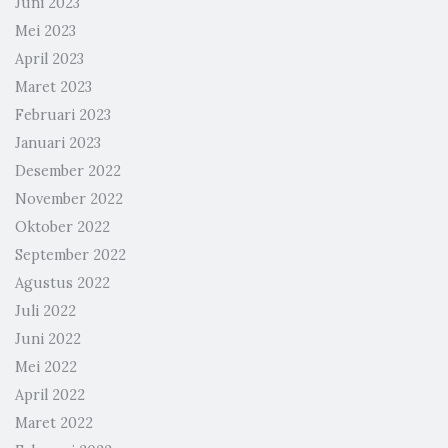
Juni 2023
Mei 2023
April 2023
Maret 2023
Februari 2023
Januari 2023
Desember 2022
November 2022
Oktober 2022
September 2022
Agustus 2022
Juli 2022
Juni 2022
Mei 2022
April 2022
Maret 2022