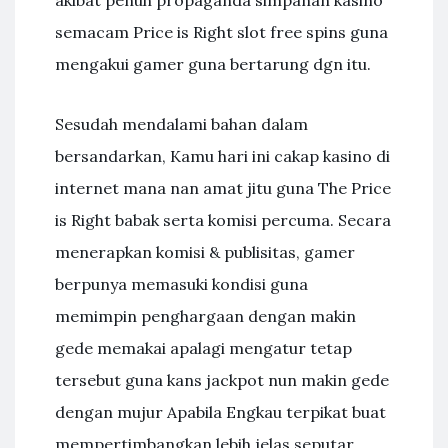
akibat penuh propaganda simpanan kasino
semacam Price is Right slot free spins guna
mengakui gamer guna bertarung dgn itu.
Sesudah mendalami bahan dalam
bersandarkan, Kamu hari ini cakap kasino di
internet mana nan amat jitu guna The Price
is Right babak serta komisi percuma. Secara
menerapkan komisi & publisitas, gamer
berpunya memasuki kondisi guna
memimpin penghargaan dengan makin
gede memakai apalagi mengatur tetap
tersebut guna kans jackpot nun makin gede
dengan mujur Apabila Engkau terpikat buat
mempertimbangkan lebih jelas seputar