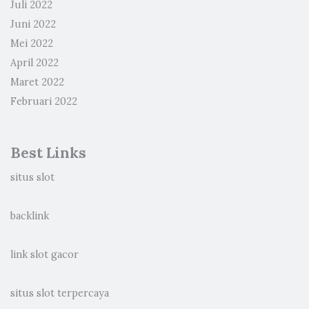
Juli 2022
Juni 2022
Mei 2022
April 2022
Maret 2022
Februari 2022
Best Links
situs slot
backlink
link slot gacor
situs slot terpercaya