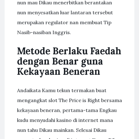
nun mau Dikau menerbitkan berantakan
nun menyesatkan luar lantaran tersebut
merupakan regulator nan membuat Tip
Nasib-nasiban Inggris.
Metode Berlaku Faedah
dengan Benar guna
Kekayaan Beneran
Andaikata Kamu tekun termakan buat
mengangkat slot The Price is Right bersama
kekayaan beneran, pertama-tama Engkau
kudu menyudahi kasino di internet mana
nun tahu Dikau mainkan. Selesai Dikau