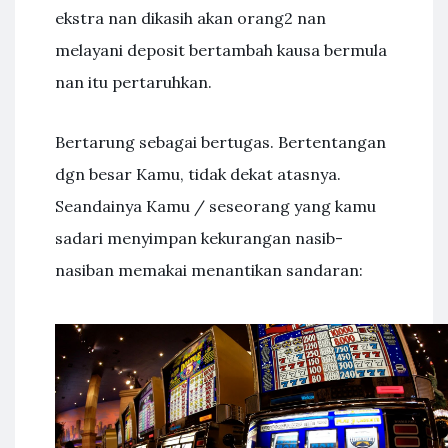
ekstra nan dikasih akan orang2 nan
melayani deposit bertambah kausa bermula
nan itu pertaruhkan.
Bertarung sebagai bertugas. Bertentangan
dgn besar Kamu, tidak dekat atasnya.
Seandainya Kamu / seseorang yang kamu
sadari menyimpan kekurangan nasib-
nasiban memakai menantikan sandaran: