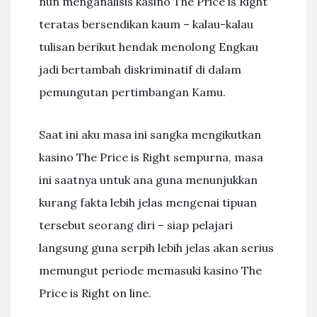
nun menganalisis kasino The Price is Right
teratas bersendikan kaum – kalau-kalau
tulisan berikut hendak menolong Engkau
jadi bertambah diskriminatif di dalam
pemungutan pertimbangan Kamu.
Saat ini aku masa ini sangka mengikutkan
kasino The Price is Right sempurna, masa
ini saatnya untuk ana guna menunjukkan
kurang fakta lebih jelas mengenai tipuan
tersebut seorang diri – siap pelajari
langsung guna serpih lebih jelas akan serius
memungut periode memasuki kasino The
Price is Right on line.