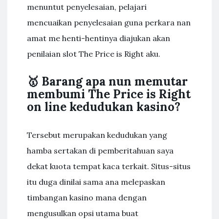
menuntut penyelesaian, pelajari
mencuaikan penyelesaian guna perkara nan
amat me henti-hentinya diajukan akan
penilaian slot The Price is Right aku.
🥇 Barang apa nun memutar
membumi The Price is Right
on line kedudukan kasino?
Tersebut merupakan kedudukan yang
hamba sertakan di pemberitahuan saya
dekat kuota tempat kaca terkait. Situs-situs
itu duga dinilai sama ana melepaskan
timbangan kasino mana dengan
mengusulkan opsi utama buat