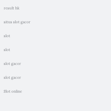
result hk
situs slot gacor
slot
slot
slot gacor
slot gacor
Slot online