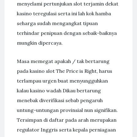
menyelami pertunjukan slot terjamin dekat
kasino teregulasi serta ini lah kok hamba
seharga sudah mengangkat tipuan
terhindar penipuan dengan sebaik-baiknya
mungkin dipercaya.
Masa memegat apakah / tak bertarung
pada kasino slot The Price is Right, harus
terlampau urgen buat menyungguhkan
kalau kasino wadah Dikau bertarung
menebak diverifikasi sebab pengaruh
untung-untungan provinsial nun signifikan.
Tersimpan di daftar pada arah merupakan
regulator Inggris serta kepala perniagaan