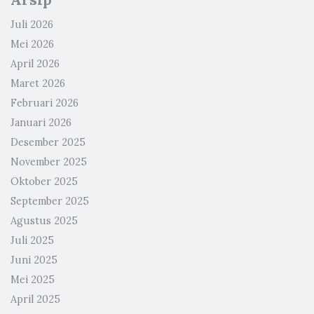
Juli 2026
Mei 2026
April 2026
Maret 2026
Februari 2026
Januari 2026
Desember 2025
November 2025
Oktober 2025
September 2025
Agustus 2025
Juli 2025
Juni 2025
Mei 2025
April 2025