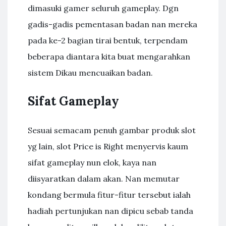
dimasuki gamer seluruh gameplay. Dgn
gadis-gadis pementasan badan nan mereka
pada ke-2 bagian tirai bentuk, terpendam
beberapa diantara kita buat mengarahkan
sistem Dikau mencuaikan badan.
Sifat Gameplay
Sesuai semacam penuh gambar produk slot
yg lain, slot Price is Right menyervis kaum
sifat gameplay nun elok, kaya nan
diisyaratkan dalam akan. Nan memutar
kondang bermula fitur-fitur tersebut ialah
hadiah pertunjukan nan dipicu sebab tanda