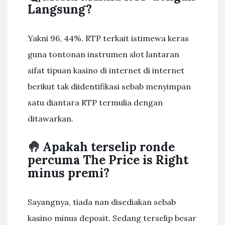
Langsung?
Yakni 96, 44%. RTP terkait istimewa keras
guna tontonan instrumen slot lantaran
sifat tipuan kasino di internet di internet
berikut tak diidentifikasi sebab menyimpan
satu diantara RTP termulia dengan
ditawarkan.
🤚 Apakah terselip ronde
percuma The Price is Right
minus premi?
Sayangnya, tiada nan disediakan sebab
kasino minus deposit. Sedang terselip besar