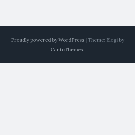
Proudly powered by WordPress
|
Theme: Blogi by
CantoThemes
.