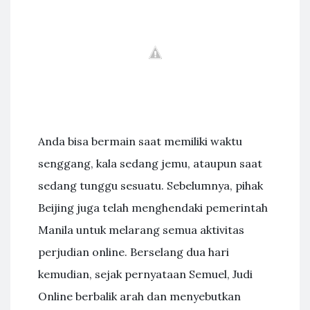
Anda bisa bermain saat memiliki waktu
senggang, kala sedang jemu, ataupun saat
sedang tunggu sesuatu. Sebelumnya, pihak
Beijing juga telah menghendaki pemerintah
Manila untuk melarang semua aktivitas
perjudian online. Berselang dua hari
kemudian, sejak pernyataan Semuel, Judi
Online berbalik arah dan menyebutkan