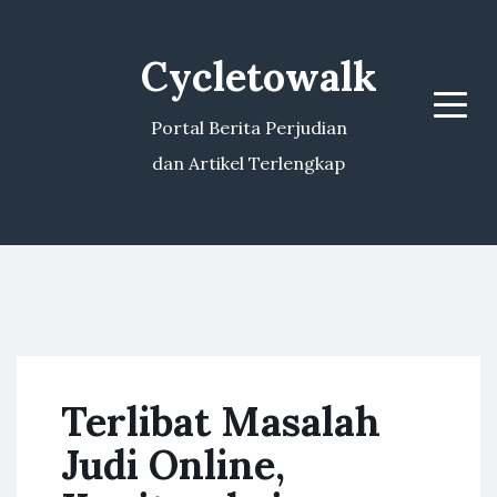
Cycletowalk
Menu
Portal Berita Perjudian
dan Artikel Terlengkap
Terlibat Masalah
Judi Online,