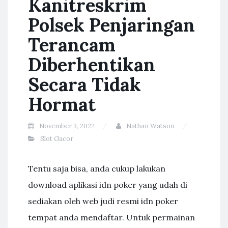
Kanitreskrim
Polsek Penjaringan
Terancam
Diberhentikan
Secara Tidak
Hormat
November 3, 2022
Nathan Watson
Slot Gacor
Tentu saja bisa, anda cukup lakukan
download aplikasi idn poker yang udah di
sediakan oleh web judi resmi idn poker
tempat anda mendaftar. Untuk permainan