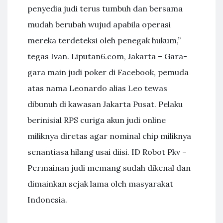
penyedia judi terus tumbuh dan bersama
mudah berubah wujud apabila operasi
mereka terdeteksi oleh penegak hukum,”
tegas Ivan. Liputan6.com, Jakarta – Gara-
gara main judi poker di Facebook, pemuda
atas nama Leonardo alias Leo tewas
dibunuh di kawasan Jakarta Pusat. Pelaku
berinisial RPS curiga akun judi online
miliknya diretas agar nominal chip miliknya
senantiasa hilang usai diisi. ID Robot Pkv –
Permainan judi memang sudah dikenal dan
dimainkan sejak lama oleh masyarakat
Indonesia.