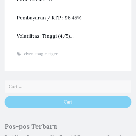
Pembayaran / RTP : 96,45%
Volatilitas: Tinggi (4/5)…
elven
,
magic
,
tiger
Pos-pos Terbaru