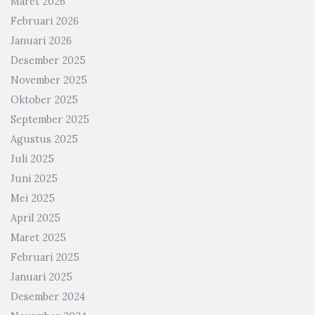
Maret 2026
Februari 2026
Januari 2026
Desember 2025
November 2025
Oktober 2025
September 2025
Agustus 2025
Juli 2025
Juni 2025
Mei 2025
April 2025
Maret 2025
Februari 2025
Januari 2025
Desember 2024