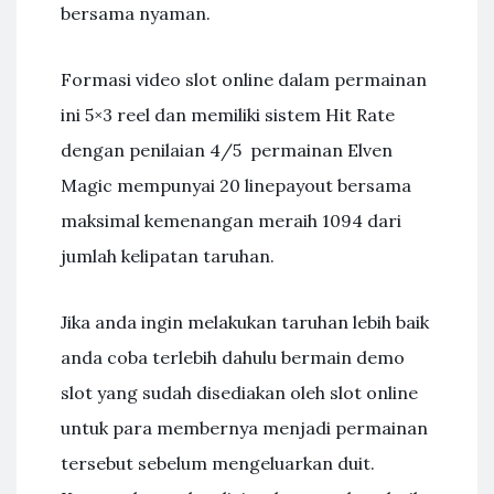
bersama nyaman.
Formasi video slot online dalam permainan
ini 5×3 reel dan memiliki sistem Hit Rate
dengan penilaian 4/5 permainan Elven
Magic mempunyai 20 linepayout bersama
maksimal kemenangan meraih 1094 dari
jumlah kelipatan taruhan.
Jika anda ingin melakukan taruhan lebih baik
anda coba terlebih dahulu bermain demo
slot yang sudah disediakan oleh slot online
untuk para membernya menjadi permainan
tersebut sebelum mengeluarkan duit.