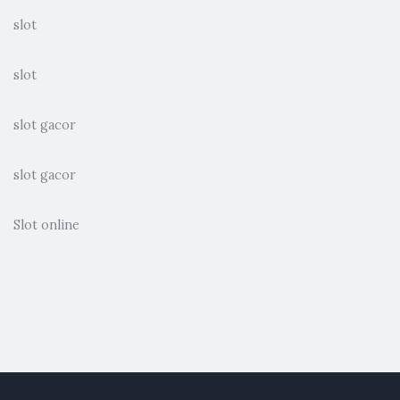
slot
slot
slot gacor
slot gacor
Slot online