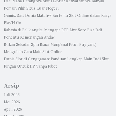
Dari Mana Datangnya Slot Favorit? Kenyataannya Banyak
Pemain Pilih Situs Luar Negeri
Gemix: Saat Dunia Match-3 Bertemu Slot Online dalam Karya
Play’N Go
Rahasia di Balik Angka: Mengapa RTP Live Sore Bisa Jadi
Penentu Kemenangan Anda?
Bukan Sekadar Spin Biasa: Mengenal Fitur Buy yang
Mengubah Cara Main Slot Online
Dunia Slot di Genggaman: Panduan Lengkap Main Judi Slot
Ringan Untuk HP Tanpa Ribet
Arsip
Juli 2026
Mei 2026
April 2026