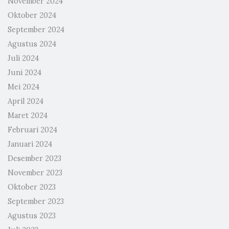
November 2024
Oktober 2024
September 2024
Agustus 2024
Juli 2024
Juni 2024
Mei 2024
April 2024
Maret 2024
Februari 2024
Januari 2024
Desember 2023
November 2023
Oktober 2023
September 2023
Agustus 2023