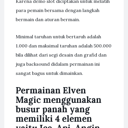
Karena demo slot diciptakan untuk melatih
para pemain bersama dengan langkah
bermain dan aturan bermain.
Minimal taruhan untuk bertaruh adalah
1.000 dan maksimal taruhan adalah 500.000
bila dilihat dari segi desain dan grafid dan
juga backsound didalam permainan ini
sangat bagus untuk dimainkan.
Permainan Elven
Magic menggunakan
busur panah yang
memiliki 4 elemen