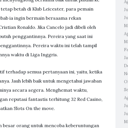
A
 tetap betah di Klub Leicester, para pemain
Ju
sebab ia ingin bermain bersaama rekan
J
M
istian Ronaldo. Jika Cancelo jadi dibeli oleh
A
butuh penggantinnya. Pereira yang saat ini
M
 penggantinnya. Pereira waktu ini telah tampil
F
nya waktu di Liga Inggris.
J
D
if terhadap semua pertanyaan ini, yaitu, ketika
N
anya. Jauh lebih baik untuk mengetahui jawaban
O
aminya secara segera. Menghemat waktu,
S
A
an reputasi fantastis terhitung 32 Red Casino,
Ju
patkan Slots On the move.
J
M
ah besar orang untuk mencoba keberuntungan