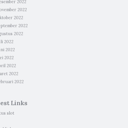
esember 2022
ovember 2022
ktober 2022
eptember 2022
gustus 2022
li 2022
uni 2022
ei 2022
ril 2022
aret 2022
ebruari 2022
est Links
tus slot