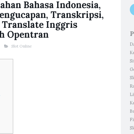
mahan Bahasa Indonesia,
Pengucapan, Transkripsi,
Translate Inggris
ah Opentran
P
D
Slot Online
K
S
G
S
R
Li
g
K
B
F
Sl