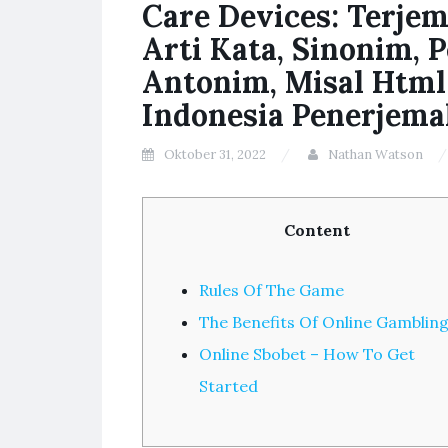
Care Devices: Terje
Arti Kata, Sinonim, 
Antonim, Misal Html 
Indonesia Penerjem
Oktober 31, 2022
Nathan Watson
Content
Rules Of The Game
The Benefits Of Online Gamblin
Online Sbobet – How To Get
Started