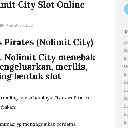
imit City Slot Online
Uncategorized
P
s Pirates (Nolimit City)
D
K
s, Nolimit City menebak
S
geluarkan, merilis,
G
ing bentuk slot
S
R
Li
anding nan sebetulnya, Pixies vs Pirates
K
B
diakan:
F
Sl
ma animasi yg mengagumkan bersama