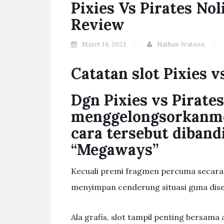
Pixies Vs Pirates Nol
Review
Maret 14, 2023
Nathan Watson
Catatan slot Pixies v
Dgn Pixies vs Pirate
menggelongsorkanmen
cara tersebut diband
“Megaways”
Kecuali premi fragmen percuma secara t
menyimpan cenderung situasi guna dise
Ala grafis, slot tampil penting bersa