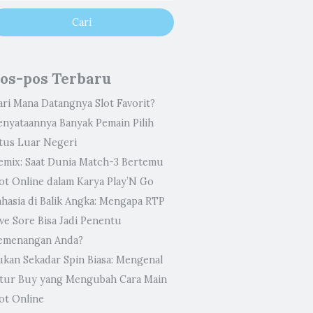
os-pos Terbaru
ari Mana Datangnya Slot Favorit?
enyataannya Banyak Pemain Pilih
itus Luar Negeri
emix: Saat Dunia Match-3 Bertemu
lot Online dalam Karya Play’N Go
ahasia di Balik Angka: Mengapa RTP
ve Sore Bisa Jadi Penentu
emenangan Anda?
ukan Sekadar Spin Biasa: Mengenal
itur Buy yang Mengubah Cara Main
ot Online