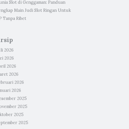
unia Slot di Genggaman: Panduan
engkap Main Judi Slot Ringan Untuk
P Tanpa Ribet
rsip
li 2026
ei 2026
ril 2026
aret 2026
ebruari 2026
anuari 2026
esember 2025
ovember 2025
ktober 2025
eptember 2025