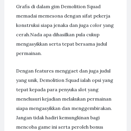
Grafis di dalam gim Demolition Squad
memadai memesona dengan sifat pekerja
konstruksi siapa jenaka dan juga color yang
cerah.Nada apa dihasilkan pula cukup
mengasyikkan serta tepat bersama judul
permainan.
Dengan features menggaet dan juga judul
yang unik, Demolition Squad ialah opsi yang
tepat kepada para penyuka slot yang
menelusuri kejadian melakukan permainan
siapa mengasyikkan dan menggembirakan.
Jangan tidak hadiri kemungkinan bagi
mencoba game ini serta peroleh bonus