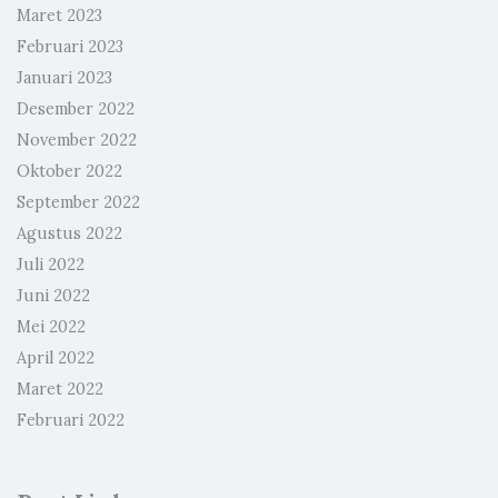
Maret 2023
Februari 2023
Januari 2023
Desember 2022
November 2022
Oktober 2022
September 2022
Agustus 2022
Juli 2022
Juni 2022
Mei 2022
April 2022
Maret 2022
Februari 2022