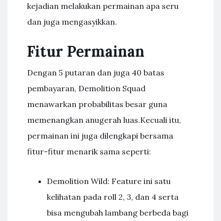
kejadian melakukan permainan apa seru
dan juga mengasyikkan.
Fitur Permainan
Dengan 5 putaran dan juga 40 batas
pembayaran, Demolition Squad
menawarkan probabilitas besar guna
memenangkan anugerah luas.Kecuali itu,
permainan ini juga dilengkapi bersama
fitur-fitur menarik sama seperti:
Demolition Wild: Feature ini satu
kelihatan pada roll 2, 3, dan 4 serta
bisa mengubah lambang berbeda bagi