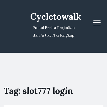
Cycletowalk
Menu
Portal Berita Perjudian
dan Artikel Terlengkap
Tag:
slot777 login