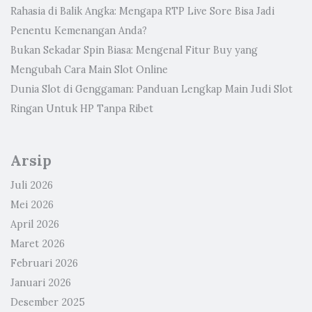
Rahasia di Balik Angka: Mengapa RTP Live Sore Bisa Jadi
Penentu Kemenangan Anda?
Bukan Sekadar Spin Biasa: Mengenal Fitur Buy yang
Mengubah Cara Main Slot Online
Dunia Slot di Genggaman: Panduan Lengkap Main Judi Slot
Ringan Untuk HP Tanpa Ribet
Arsip
Juli 2026
Mei 2026
April 2026
Maret 2026
Februari 2026
Januari 2026
Desember 2025