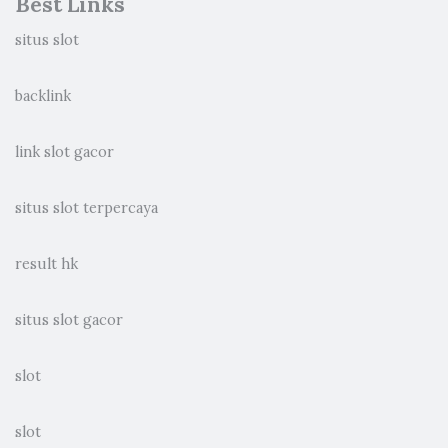
Best Links
situs slot
backlink
link slot gacor
situs slot terpercaya
result hk
situs slot gacor
slot
slot