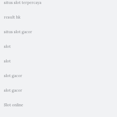
situs slot terpercaya
result hk
situs slot gacor
slot
slot
slot gacor
slot gacor
Slot online