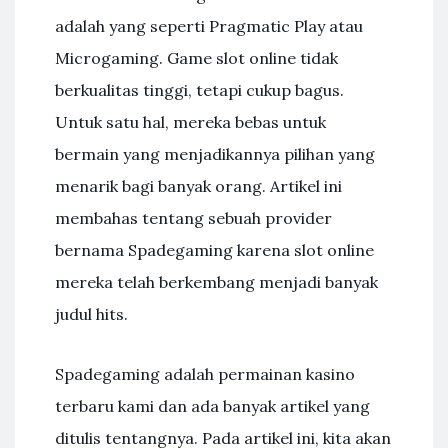
adalah yang seperti Pragmatic Play atau
Microgaming. Game slot online tidak
berkualitas tinggi, tetapi cukup bagus.
Untuk satu hal, mereka bebas untuk
bermain yang menjadikannya pilihan yang
menarik bagi banyak orang. Artikel ini
membahas tentang sebuah provider
bernama Spadegaming karena slot online
mereka telah berkembang menjadi banyak
judul hits.
Spadegaming adalah permainan kasino
terbaru kami dan ada banyak artikel yang
ditulis tentangnya. Pada artikel ini, kita akan