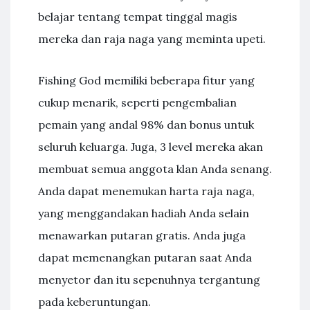
belajar tentang tempat tinggal magis
mereka dan raja naga yang meminta upeti.
Fishing God memiliki beberapa fitur yang
cukup menarik, seperti pengembalian
pemain yang andal 98% dan bonus untuk
seluruh keluarga. Juga, 3 level mereka akan
membuat semua anggota klan Anda senang.
Anda dapat menemukan harta raja naga,
yang menggandakan hadiah Anda selain
menawarkan putaran gratis. Anda juga
dapat memenangkan putaran saat Anda
menyetor dan itu sepenuhnya tergantung
pada keberuntungan.