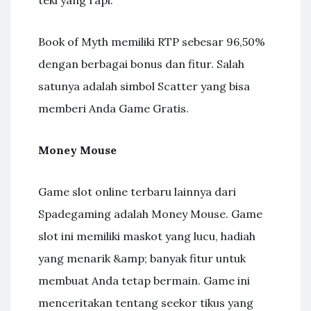
teki yang rapi.
Book of Myth memiliki RTP sebesar 96,50%
dengan berbagai bonus dan fitur. Salah
satunya adalah simbol Scatter yang bisa
memberi Anda Game Gratis.
Money Mouse
Game slot online terbaru lainnya dari
Spadegaming adalah Money Mouse. Game
slot ini memiliki maskot yang lucu, hadiah
yang menarik &amp; banyak fitur untuk
membuat Anda tetap bermain. Game ini
menceritakan tentang seekor tikus yang