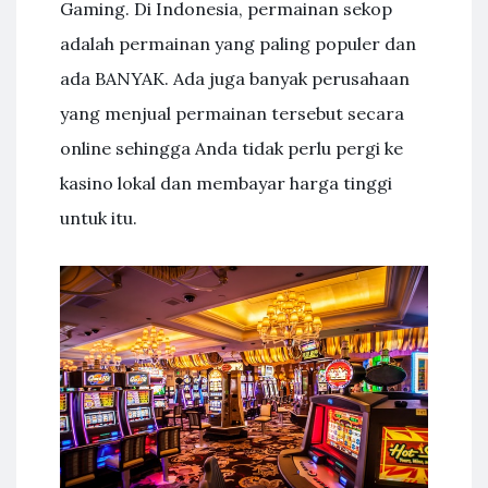
Gaming. Di Indonesia, permainan sekop
adalah permainan yang paling populer dan
ada BANYAK. Ada juga banyak perusahaan
yang menjual permainan tersebut secara
online sehingga Anda tidak perlu pergi ke
kasino lokal dan membayar harga tinggi
untuk itu.