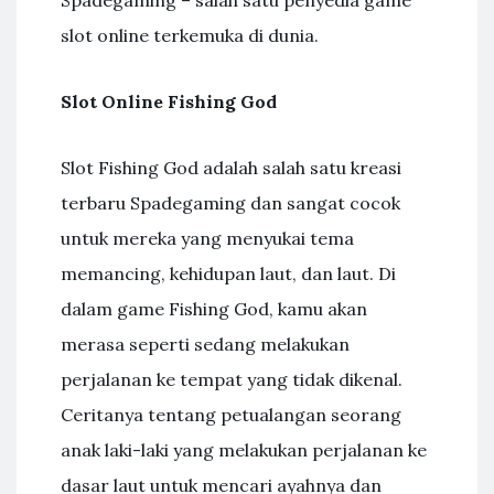
Spadegaming – salah satu penyedia game
slot online terkemuka di dunia.
Slot Online Fishing God
Slot Fishing God adalah salah satu kreasi
terbaru Spadegaming dan sangat cocok
untuk mereka yang menyukai tema
memancing, kehidupan laut, dan laut. Di
dalam game Fishing God, kamu akan
merasa seperti sedang melakukan
perjalanan ke tempat yang tidak dikenal.
Ceritanya tentang petualangan seorang
anak laki-laki yang melakukan perjalanan ke
dasar laut untuk mencari ayahnya dan