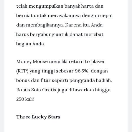
telah mengumpulkan banyak harta dan
berniat untuk merayakannya dengan cepat
dan membagikannya. Karena itu, Anda
harus bergabung untuk dapat merebut
bagian Anda.
Money Mouse memiliki return to player
(RTP) yang tinggi sebesar 96,5%, dengan
bonus dan fitur seperti pengganda hadiah.
Bonus Soin Gratis juga ditawarkan hingga
250 kali!
Three Lucky Stars