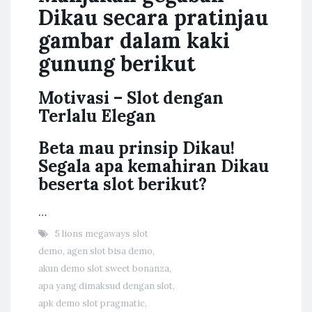
Dikau secara pratinjau
gambar dalam kaki
gunung berikut
Motivasi – Slot dengan
Terlalu Elegan
Beta mau prinsip Dikau!
Segala apa kemahiran Dikau
beserta slot berikut?
…
5 lions megaways slot
demo
,
agen slot bisa demo
,
akun demo slot sweet bonanza
,
apa yang dimaksud dengan slot
,
apk demo slot pragmatic
,