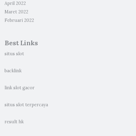
April 2022
Maret 2022
Februari 2022
Best Links
situs slot
backlink
link slot gacor
situs slot terpercaya
result hk