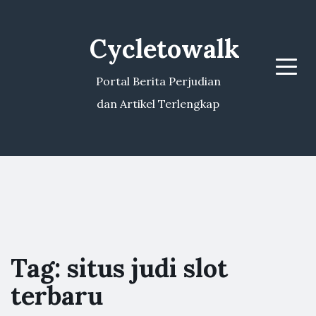
Cycletowalk
Menu
Portal Berita Perjudian
dan Artikel Terlengkap
Tag:
situs judi slot
terbaru