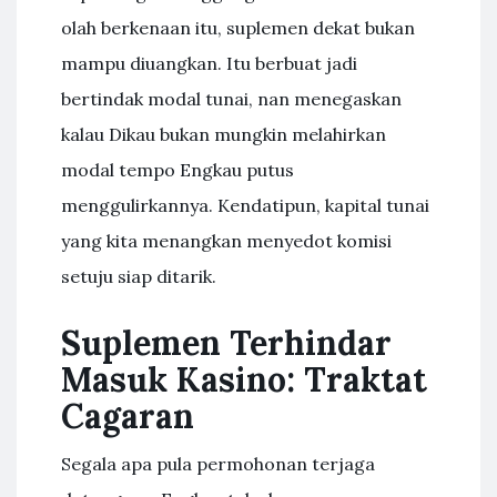
olah berkenaan itu, suplemen dekat bukan
mampu diuangkan. Itu berbuat jadi
bertindak modal tunai, nan menegaskan
kalau Dikau bukan mungkin melahirkan
modal tempo Engkau putus
menggulirkannya. Kendatipun, kapital tunai
yang kita menangkan menyedot komisi
setuju siap ditarik.
Suplemen Terhindar
Masuk Kasino: Traktat
Cagaran
Segala apa pula permohonan terjaga