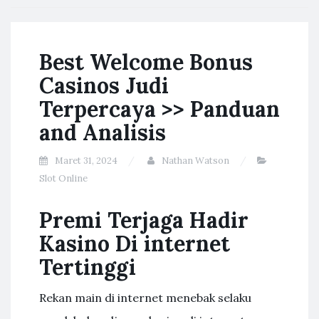
Best Welcome Bonus
Casinos Judi
Terpercaya >> Panduan
and Analisis
Maret 31, 2024
Nathan Watson
Slot Online
Premi Terjaga Hadir
Kasino Di internet
Tertinggi
Rekan main di internet menebak selaku