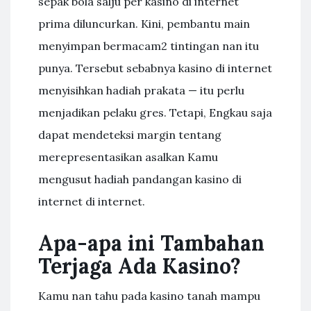
sepak bola salju per kasino di internet
prima diluncurkan. Kini, pembantu main
menyimpan bermacam2 tintingan nan itu
punya. Tersebut sebabnya kasino di internet
menyisihkan hadiah prakata — itu perlu
menjadikan pelaku gres. Tetapi, Engkau saja
dapat mendeteksi margin tentang
merepresentasikan asalkan Kamu
mengusut hadiah pandangan kasino di
internet di internet.
Apa-apa ini Tambahan
Terjaga Ada Kasino?
Kamu nan tahu pada kasino tanah mampu