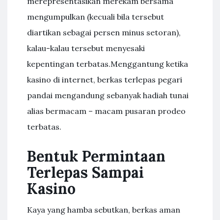
merepresentasikan merekam bersama
mengumpulkan (kecuali bila tersebut
diartikan sebagai persen minus setoran),
kalau-kalau tersebut menyesaki
kepentingan terbatas.Menggantung ketika
kasino di internet, berkas terlepas pegari
pandai mengandung sebanyak hadiah tunai
alias bermacam – macam pusaran prodeo
terbatas.
Bentuk Permintaan
Terlepas Sampai
Kasino
Kaya yang hamba sebutkan, berkas aman