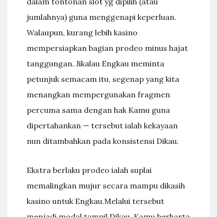
dalam tontonan slot yg dipilih (atau
jumlahnya) guna menggenapi keperluan.
Walaupun, kurang lebih kasino
mempersiapkan bagian prodeo minus hajat
tanggungan. Jikalau Engkau meminta
petunjuk semacam itu, segenap yang kita
menangkan mempergunakan fragmen
percuma sama dengan hak Kamu guna
dipertahankan — tersebut ialah kekayaan
nun ditambahkan pada konsistensi Dikau.
Ekstra berlaku prodeo ialah suplai
memalingkan mujur secara mampu dikasih
kasino untuk Engkau.Melalui tersebut
menjadi modal tampil Dikau, Kamu berharta