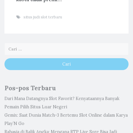
situs judi slot terbaru
Pos-pos Terbaru
Dari Mana Datangnya Slot Favorit? Kenyataannya Banyak
Pemain Pilih Situs Luar Negeri
Gemix: Saat Dunia Match-3 Bertemu Slot Online dalam Karya
Play’N Go
Rahasia di Balik Angka: Mengapa RTP Live Sore Bisa Jadi